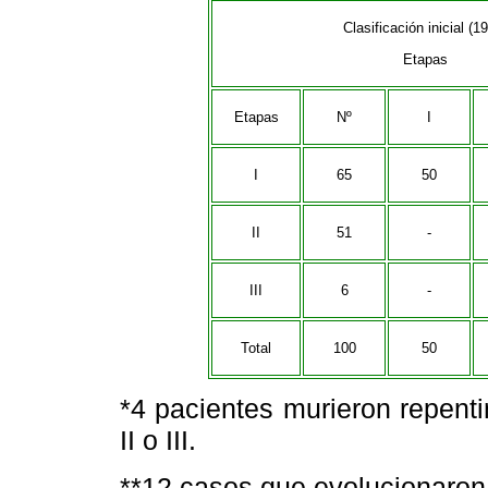
Clasificación inicial (1
Etapas
Etapas
Nº
I
I
65
50
II
51
-
III
6
-
Total
100
50
*4 pacientes murieron repent
II o III.
**12 casos que evolucionaron a