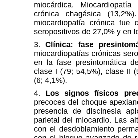
miocárdica. Miocardiopatía
crónica chagásica (13,2%)
miocardiopatía crónica fue 
seropositivos de 27,0% y en l
3.
Clínica:
fase presintom
miocardiopatías crónicas ser
en la fase presintomática de
clase I (79; 54,5%), clase II (
(6; 4,1%).
4.
Los signos físicos pre
precoces del choque apexiano
presencia de discinesia api
parietal del miocardio. Las a
con el desdoblamiento perma
con el bloque avanzado de r