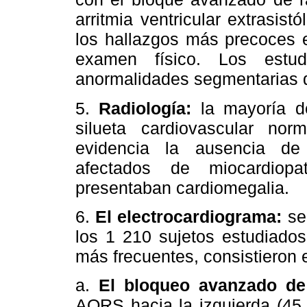
arritmia ventricular extrasist
los hallazgos más precoces 
examen físico. Los estudi
anormalidades segmentarias d
5.
Radiología:
la mayoría de
silueta cardiovascular no
evidencia la ausencia de
afectados de miocardiopa
presentaban cardiomegalia.
6.
El electrocardiograma:
se
los 1 210 sujetos estudiados
más frecuentes, consistieron 
a.
El bloqueo avanzado de
AQRS hacia la izquierda (45,