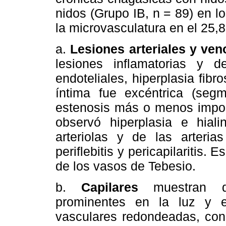
nidos (Grupo IB, n = 89) en 
la microvasculatura en el 25,
a.
Lesiones arteriales y ve
lesiones inflamatorias y d
endoteliales, hiperplasia fibr
íntima fue excéntrica (segm
estenosis más o menos import
observó hiperplasia e hial
arteriolas y de las arterias
periflebitis y pericapilaritis. 
de los vasos de Tebesio.
b.
Capilares
muestran d
prominentes en la luz y 
vasculares redondeadas, cons