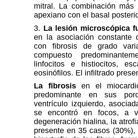
mitral. La combinación más 
apexiano con el basal posterio
3.
La lesión microscópica f
en la asociación constante de
con fibrosis de grado variab
compuesto predominanteme
linfocitos e histiocitos, 
eosinófilos. El infiltrado pres
La fibrosis
en el miocardio 
predominante en sus porci
ventrículo izquierdo, asociada
se encontró en focos, a 
degeneración hialina, la atrofia
presente en 35 casos (30%), 