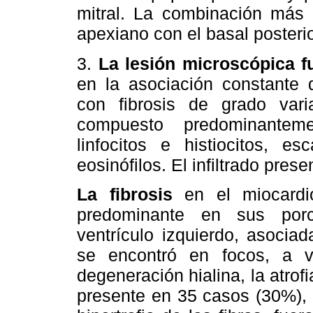
mitral. La combinación más 
apexiano con el basal posterio
3.
La lesión microscópica f
en la asociación constante de
con fibrosis de grado variab
compuesto predominanteme
linfocitos e histiocitos, 
eosinófilos. El infiltrado pres
La fibrosis
en el miocardio 
predominante en sus porci
ventrículo izquierdo, asociada
se encontró en focos, a 
degeneración hialina, la atrofia
presente en 35 casos (30%), 