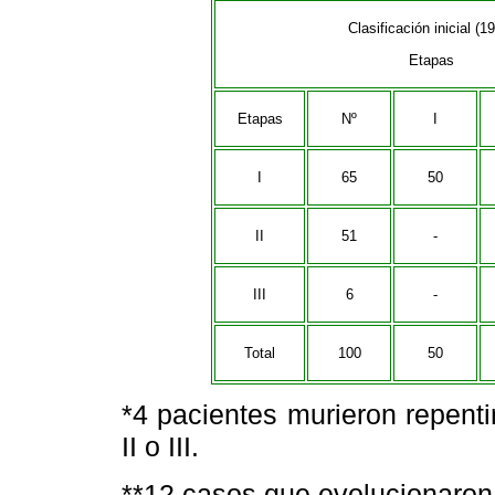
Clasificación inicial (1
Etapas
Etapas
Nº
I
I
65
50
II
51
-
III
6
-
Total
100
50
*4 pacientes murieron repent
II o III.
**12 casos que evolucionaron a