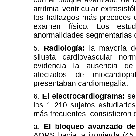
arritmia ventricular extrasist
los hallazgos más precoces 
examen físico. Los estudi
anormalidades segmentarias d
5.
Radiología:
la mayoría de
silueta cardiovascular no
evidencia la ausencia de
afectados de miocardiopa
presentaban cardiomegalia.
6.
El electrocardiograma:
se
los 1 210 sujetos estudiados
más frecuentes, consistieron 
a.
El bloqueo avanzado de
AQRS hacia la izquierda (45,