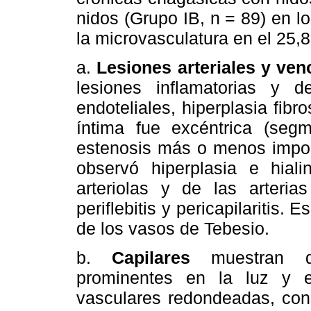
nidos (Grupo IB, n = 89) en 
la microvasculatura en el 25,
a.
Lesiones arteriales y ve
lesiones inflamatorias y d
endoteliales, hiperplasia fibr
íntima fue excéntrica (segm
estenosis más o menos import
observó hiperplasia e hial
arteriolas y de las arterias
periflebitis y pericapilaritis. 
de los vasos de Tebesio.
b.
Capilares
muestran d
prominentes en la luz y 
vasculares redondeadas, cons