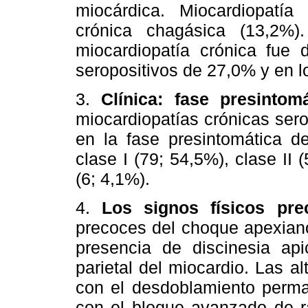
miocárdica. Miocardiopatía
crónica chagásica (13,2%)
miocardiopatía crónica fue 
seropositivos de 27,0% y en l
3.
Clínica:
fase presintom
miocardiopatías crónicas ser
en la fase presintomática de
clase I (79; 54,5%), clase II (
(6; 4,1%).
4.
Los signos físicos pre
precoces del choque apexiano
presencia de discinesia api
parietal del miocardio. Las a
con el desdoblamiento perma
con el bloque avanzado de r