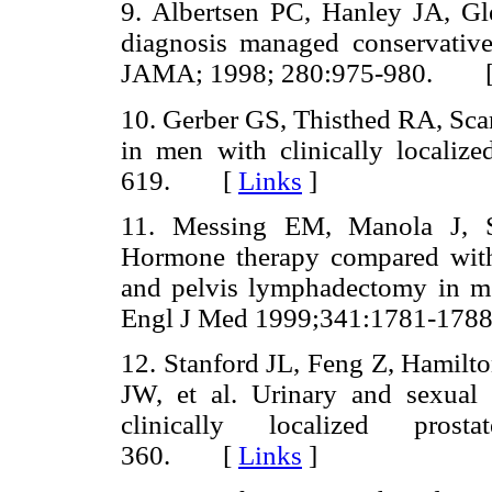
9. Albertsen PC, Hanley JA, Gl
diagnosis managed conservatively
JAMA; 1998; 280:975-980. 
10. Gerber GS, Thisthed RA, Scar
in men with clinically localiz
619. [
Links
]
11. Messing EM, Manola J, 
Hormone therapy compared with 
and pelvis lymphadectomy in me
Engl J Med 1999;341:1781-1
12. Stanford JL, Feng Z, Hamilt
JW, et al. Urinary and sexual f
clinically localized pro
360. [
Links
]