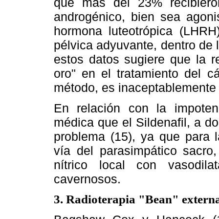
que más del 23% recibieron
androgénico, bien sea agoni
hormona luteotrópica (LHRH)
pélvica adyuvante, dentro de l
estos datos sugiere que la r
oro" en el tratamiento del c
método, es inaceptablemente 
En relación con la impotenc
médica que el Sildenafil, a d
problema (15), ya que para l
vía del parasimpático sacro,
nítrico local con vasodil
cavernosos.
3. Radioterapia "Bean" extern