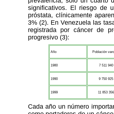
prevalencia, sólo un cuarto 
significativos. El riesgo de
próstata, clínicamente apare
3% (2). En Venezuela las tas
registrada por cáncer de pr
progresivo (3):
Año
Población var
1980
7 511 940
1990
9 750 925
1999
11 853 356
Cada año un número importan
como portadores de un cáncer