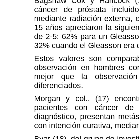
Bagshaw Cox y Hancock (1
cáncer de próstata inclui
mediante radiación externa, 
15 años apreciaron la siguie
de 2-5; 62% para un Gleasso
32% cuando el Gleasson era 
Estos valores son comparab
observación en hombres con
mejor que la observació
diferenciados.
Morgan y col., (17) enco
pacientes con cáncer de 
diagnóstico, presentan metás
con intención curativa, median
Byar (18), del grupo de invest