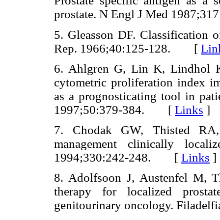
Prostate specific antigen as a
prostate. N Engl J Med 1987;
5. Gleasson DF. Classification 
Rep. 1966;40:125-128. [
Lin
6. Ahlgren G, Lin K, Lindhol
cytometric proliferation index 
as a prognosticating tool in pat
1997;50:379-384. [
Links
]
7. Chodak GW, Thisted RA, 
management clinically local
1994;330:242-248. [
Links
]
8. Adolfsoon J, Austenfel M, 
therapy for localized prosta
genitourinary oncology. Filade