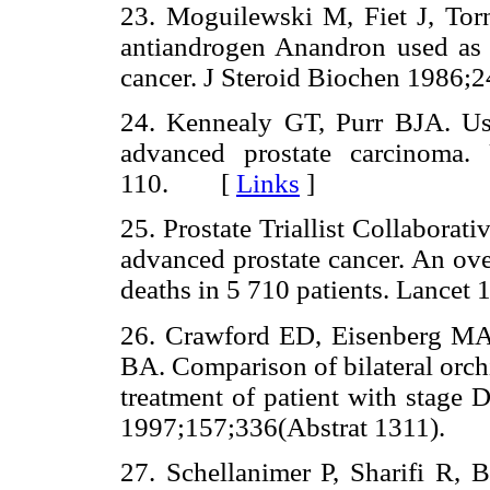
23. Moguilewski M, Fiet J, To
antiandrogen Anandron used as a
cancer. J Steroid Biochen 198
24. Kennealy GT, Purr BJA. Us
advanced prostate carcinoma.
110. [
Links
]
25. Prostate Triallist Collabora
advanced prostate cancer. An ove
deaths in 5 710 patients. Lanc
26. Crawford ED, Eisenberg M
BA. Comparison of bilateral orch
treatment of patient with stage 
1997;157;336(Abstrat 1311).
27. Schellanimer P, Sharifi R,