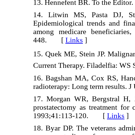
13. Hennefent BR. To the Edi
14. Litwin MS, Pasta DJ, S
Epidemiological trends and fina
among medicare beneficiaries
448. [
Links
]
15. Quek ME, Stein JP. Malignant
Current Therapy. Filadelfia: 
16. Bagshan MA, Cox RS, Hanco
radioterapy: Long term results
17. Morgan WR, Bergstral H, Z
prostatectomy as treatment for c
1993;41:113-120. [
Links
]
18. Byar DP. The veterans admini