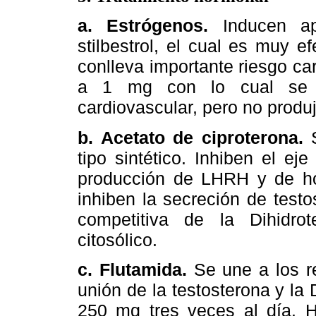
a. Estrógenos.
Inducen apo
stilbestrol, el cual es muy e
conlleva importante riesgo ca
a 1 mg con lo cual se d
cardiovascular, pero no produj
b. Acetato de ciproterona.
tipo sintético. Inhiben el ej
producción de LHRH y de hor
inhiben la secreción de test
competitiva de la Dihidro
citosólico.
c.
Flutamida.
Se une a los r
unión de la testosterona y la
250 mg tres veces al día. H