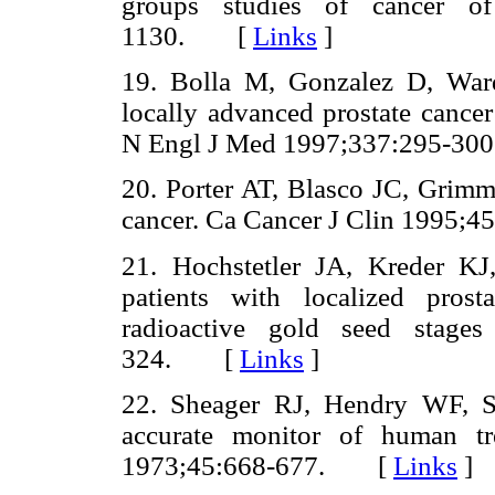
groups studies of cancer of
1130. [
Links
]
19. Bolla M, Gonzalez D, Ward
locally advanced prostate cancer
N Engl J Med 1997;337:295-
20. Porter AT, Blasco JC, Grimm
cancer. Ca Cancer J Clin 1995
21. Hochstetler JA, Kreder K
patients with localized pros
radioactive gold seed stage
324. [
Links
]
22. Sheager RJ, Hendry WF, So
accurate monitor of human tr
1973;45:668-677. [
Links
]