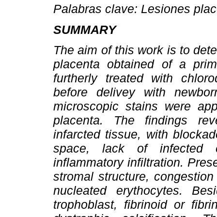
Palabras clave: Lesiones place
SUMMARY
The aim of this work is to det
placenta obtained of a prim
furtherly treated with chlor
before delivey with newbo
microscopic stains were app
placenta. The findings re
infarcted tissue, with blockad
space, lack of infected 
inflammatory infiltration. Pres
stromal structure, congestion 
nucleated erythocytes. Bes
trophoblast, fibrinoid or fibr