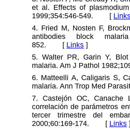
et al. Effects of plasmodium
1999;354:546-549. [
Link
4. Fried M, Nosten F, Brock
antibodies block malaria
852. [
Links
]
5. Walter PR, Garin Y, Blot
malaria. Am J Pathol 1982
6. Matteelli A, Caligaris S, 
malaria. Ann Trop Med Para
7. Castejón OC, Canache 
correlación de parámetros ent
tercer trimestre del emb
2000;60:169-174. [
Links