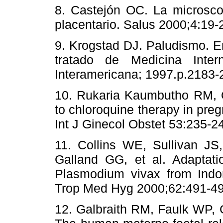
8. Castejón OC. La microscop
placentario. Salus 2000;4:
9. Krogstad DJ. Paludismo. En
tratado de Medicina Inte
Interamericana; 1997.p.21
10. Rukaria Kaumbutho RM, 
to chloroquine therapy in pre
Int J Ginecol Obstet 53:23
11. Collins WE, Sullivan JS,
Galland GG, et al. Adaptatio
Plasmodium vivax from Ind
Trop Med Hyg 2000;62:491
12. Galbraith RM, Faulk WP, 