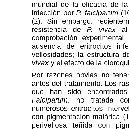
mundial de la eficacia de la
infección por
P. falciparum
(10
(2). Sin embargo, reciente
resistencia de
P. vivax
al 
comprobación experimental 
ausencia de eritrocitos inf
vellosidades; la estructura
vivax
y el efecto de la cloroqu
Por razones obvias no tenem
antes del tratamiento. Los ra
que han sido encontrados
Falciparum
, no tratada con
numerosos eritrocitos interv
con pigmentación malárica (1
perivellosa teñida con pig