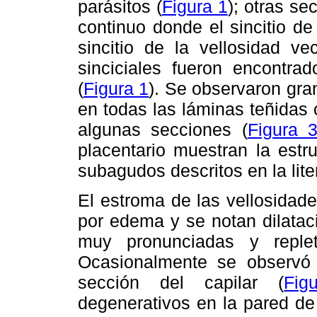
parásitos (
Figura 1
); otras s
continuo donde el sincitio d
sincitio de la vellosidad ve
sinciciales fueron encontrad
(
Figura 1
). Se observaron gran
en todas las láminas teñidas
algunas secciones (
Figura 
placentario muestran la estr
subagudos descritos en la liter
El estroma de las vellosidad
por edema y se notan dilatac
muy pronunciadas y reple
Ocasionalmente se observó 
sección del capilar (
Fig
degenerativos en la pared de