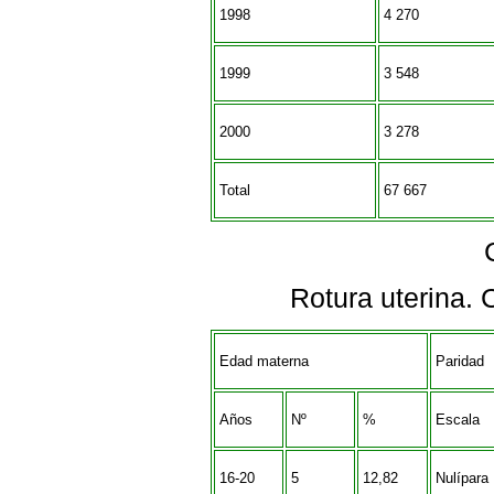
1998
4 270
1999
3 548
2000
3 278
Total
67 667
Rotura uterina. 
Edad materna
Paridad
Años
Nº
%
Escala
16-20
5
12,82
Nulípara