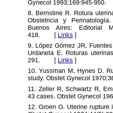
Gynecol 1993;169:945-95
8. Bernstine R. Rotura uterin
Obstetricia y Perinatología
Buenos Aires: Editorial 
418. [
Links
]
9. López Gómez JR, Fuentes 
Urdaneta E. Roturas uterina
291. [
Links
]
10. Yussman M, Hynes D. Rupt
study. Obstet Gynecol 1970
11. Zeller R, Schwartz R, Emi
43 cases. Obstet Gynecol 1
12. Groen G. Uterine rupture 