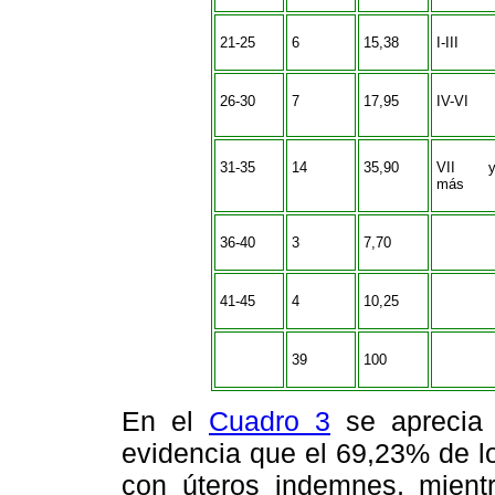
21-25
6
15,38
I-III
26-30
7
17,95
IV-VI
31-35
14
35,90
VII 
más
36-40
3
7,70
41-45
4
10,25
39
100
En el
Cuadro 3
se aprecia l
evidencia que el 69,23% de l
con úteros indemnes, mientr