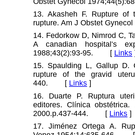
Obstet Gynecol 1974;44(5)
13. Akasheh F. Rupture of t
rupture. Am J Obstet Gynec
14. Fedorkow D, Nimrod C, Ta
A canadian hospital's ex
1988;43(2):93-95. [
Links
15. Spaulding L, Gallup D.
rupture of the gravid uter
440. [
Links
]
16. Duarte P. Ruptura uteri
editores. Clínica obstétrica
2000.p.437-444. [
Links
]
17. Jiménez Ortega A. Rupt
Venez 1954;14:635-646. 