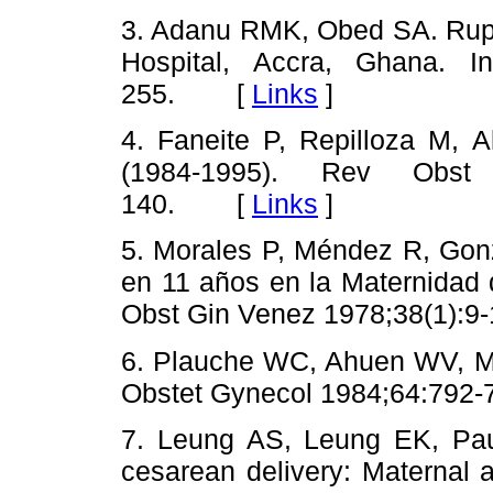
3. Adanu RMK, Obed SA. Ruptu
Hospital, Accra, Ghana. I
255. [
Links
]
4. Faneite P, Repilloza M, A
(1984-1995). Rev Obst
140. [
Links
]
5. Morales P, Méndez R, Gonz
en 11 años en la Maternidad 
Obst Gin Venez 1978;38(1)
6. Plauche WC, Ahuen WV, Mul
Obstet Gynecol 1984;64:7
7. Leung AS, Leung EK, Paul
cesarean delivery: Maternal 