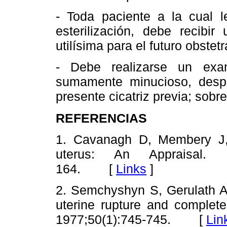
- Toda paciente a la cual le
esterilización, debe recibir
utilísima para el futuro obstetr
- Debe realizarse un exam
sumamente minucioso, despu
presente cicatriz previa; sobr
REFERENCIAS
1. Cavanagh D, Membery J,
uterus: An Appraisal. O
164. [
Links
]
2. Semchyshyn S, Gerulath A, 
uterine rupture and complete
1977;50(1):745-745. [
Lin