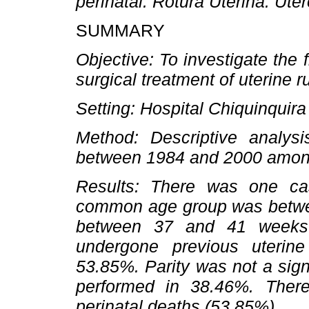
perinatal. Rotura Uterina. Úter
SUMMARY
Objective: To investigate the f
surgical treatment of uterine 
Setting: Hospital Chiquinquira
Method: Descriptive analysi
between 1984 and 2000 among
Results: There was one ca
common age group was betwe
between 37 and 41 weeks.
undergone previous uterin
53.85%. Parity was not a sign
performed in 38.46%. Ther
perinatal deaths (53.85%).