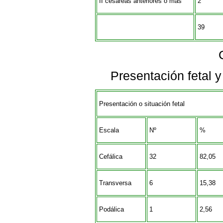
II cesáreas anteriores o más
2
39
Presentación fetal y
Presentación o situación fetal
Escala
Nº
%
Cefálica
32
82,05
Transversa
6
15,38
Podálica
1
2,56