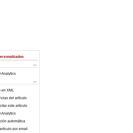
Personalizados
 Analytics
lo en XML
cias del artículo
itar este artículo
 Analytics
ción automática
articulo por email