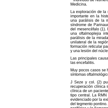
Medicina.
La exploración de la 
importante en la hist
una parálisis de la 
síndrome de Parinaud 
del mesencéfalo (1). 
una oftalmoplejia i
parálisis de la mirada
unilateral de la regi
formación reticular pa
y una lesión del núcl
Las principales causa
las encefalitis.
Muy pocos casos se h
síntomas oftalmológico
J Seze y col. (2) pu
recuperación clínica 
clínica de un pacient
tipo central. La RMN 
evidenciado por la exi
del tegmento pontino.