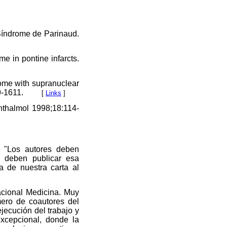
Síndrome de Parinaud.
e in pontine infarcts.
ome with supranuclear
9-1611.
[
Links
]
hthalmol 1998;18:114-
: "Los autores deben
s deben publicar esa
a de nuestra carta al
acional Medicina. Muy
mero de coautores del
ejecución del trabajo y
excepcional, donde la