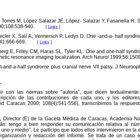
 Torres M, López Salazar JE, López- Salazar Y, Fasanella H. 
0;108:538-540.
[
Links
]
ecler X, Salí A, Vermersch P, Ledys D. One -and-a- half syndrom
;41:666-669.
[
Links
]
erg E, Filley CM, Haras SL, Tyler KL. One and one-half syndr
netic resonance imaging localization. Arch Neurol 1999;56:150
t-and-a-half syndrome plus cranial nerve VII palsy. J Neuroop
.
ir con las normas sobre "autoría", que dicen textualmente
cripción de las contribuciones de cada uno, y los editore
d Caracas 2000; 108(4):541-556), transcribimos la respuest
a, Director (E) de la Gaceta Médica de Caracas, Academia N
lán: tengo a bien responder su comunicación relativa al nú
uno y medio". Le participo que todos ellos intervinieron en la 
rganización y redacción del informe. Se trata de un caso 