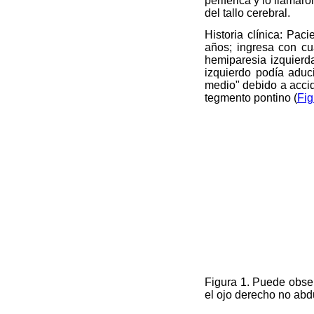
periférica y lo llamar
del tallo cerebral.
Historia clínica: Pac
años; ingresa con cua
hemiparesia izquierda
izquierdo podía aduc
medio" debido a acci
tegmento pontino (
Fig
Figura 1. Puede obser
el ojo derecho no abd