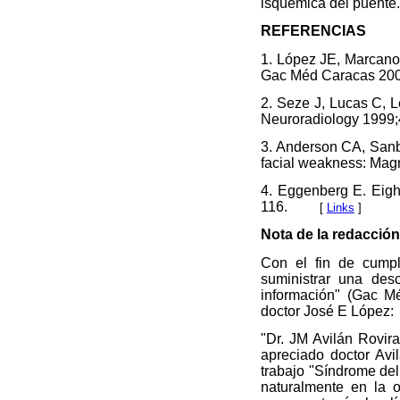
isquémica del puente.
REFERENCIAS
1. López JE, Marcano
Gac Méd Caracas 200
2. Seze J, Lucas C, L
Neuroradiology 1999
3. Anderson CA, Sanb
facial weakness: Mag
4. Eggenberg E. Eigh
116.
[
Links
]
Nota de la redacción
Con el fin de cumpl
suministrar una des
información" (Gac Mé
doctor José E López:
"Dr. JM Avilán Rovir
apreciado doctor Avi
trabajo "Síndrome del 
naturalmente en la o