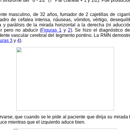
on síndrome del "8 - 1/2" (7º Par craneal + 1 y 1/2). Fue producid
iente masculino, de 32 años, fumador de 2 cajetillas de cigarri
dro de cefalea intensa, náuseas, vómitos, vértigo, desequili
 y parálisis de la mirada horizontal a la derecha (ni aducció
ir pero no abducir (
Figuras 1
y
2
). Se hizo el diagnóstico d
dente vascular cerebral del tegmento pontino. La RMN demostró
uras 3
y
4
).
varse, que cuando se le pide al paciente que dirija su mirada 
uce mientras que el izquierdo aduce bien.