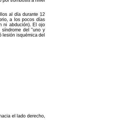
o por trombosis a nivel
llos al día durante 12
brio, a los pocos días
n ni abdución). El ojo
e síndrome del "uno y
 lesión isquémica del
hacia el lado derecho,