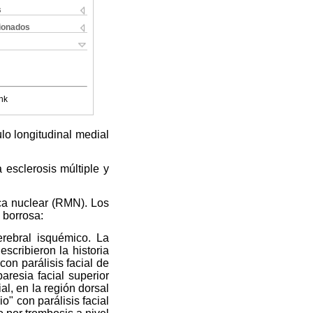
s
cionados
nk
ulo longitudinal medial
 esclerosis múltiple y
ca nuclear (RMN). Los
 borrosa:
erebral isquémico. La
scribieron la historia
on parálisis facial de
aresia facial superior
al, en la región dorsal
" con parálisis facial