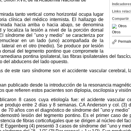
Indicadore
Links rela
mirada tanto vertical como horizontal ocupa lugar
Compartir
oria clínica del médico internista. El hallazgo de
mirada hacia arriba o hacia abajo, se denomina
Otros
y localiza la lesión a nivel de la porción dorsal
Otros
El síndrome del "uno y medio" se caracteriza por
nternuclear en un lado (uno) acompañada de la
Permali
 lateral en el otro (medio). Se produce por lesión
ón dorsal del tegmento pontino que compromete la
ramediana pontina ipsilateral, las fibras ipsilaterales del fascíc
eo del abducens del lado opuesto.
s de este raro síndrome son el accidente vascular cerebral, la
an publicado desde la introducción de la resonancia magnéti
s que refieren estos pacientes son diplopia, oscilopsia y visión
blicaron 8 casos cuya etiología fue: el acidente vascular c
se produjo entre 2 días y 8 semanas. CA Anderson y col. (3) de
e de 70 años con el diagnóstico de síndrome del "uno y medio" c
demostró lesión del tegmento pontino. Es el primer caso de p
stencia de fibras corticofugales que se dirigen al núcleo del faci
 E Eggenberg (4) presentó 3 casos de síndrome del "uno y medio