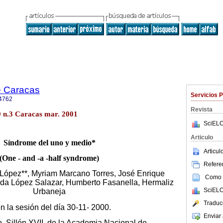
e Caracas
Servicios 
4762
Revista
 n.3 Caracas mar. 2001
SciELO
Articulo
Síndrome del uno y medio*
Articu
(One - and -a -half syndrome)
Referen
 López**, Myriam Marcano Torres, José Enrique
Como c
nda López Salazar, Humberto Fasanella, Hermaliz
SciELO
Urbaneja
Traduc
n la sesión del día 30-11- 2000.
Enviar 
, Sillón XVII, de la Academia Nacional de