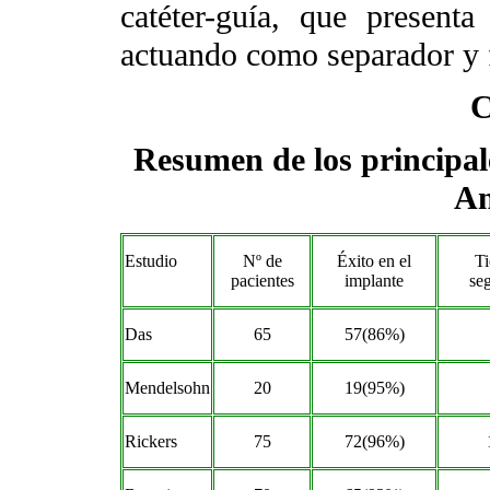
catéter-guía, que presen
actuando como separador y f
C
Resumen de los principale
An
Estudio
Nº de
Éxito en el
T
pacientes
implante
se
Das
65
57(86%)
Mendelsohn
20
19(95%)
Rickers
75
72(96%)