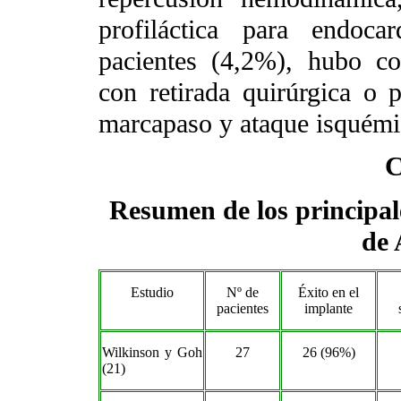
profiláctica para endoca
pacientes (4,2%), hubo c
con retirada quirúrgica o p
marcapaso y ataque isquémic
C
Resumen de los principale
de 
Estudio
Nº de
Éxito en el
pacientes
implante
Wilkinson y Goh
27
26 (96%)
(21)