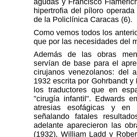
agudas y Francisco Flamerich
hipertrofia del píloro opera
de la Policlínica Caracas (6).
Como vemos todos los anterio
que por las necesidades del
Además de las obras menci
servían de base para el apren
cirujanos venezolanos: del 
1932 escrita por Gohrbandt y
los traductores que en esp
"cirugía infantil". Edwards 
atresias esofágicas y en c
señalando fatales resulta
adelante aparecieron las ob
(1932), William Ladd y Rober