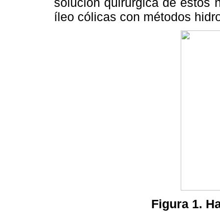
solución quirúrgica de estos
íleo cólicas con métodos hidro
Figura 1. H