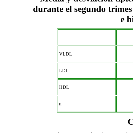
durante el segundo trime
e h
VLDL
LDL
HDL
n
C