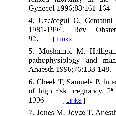
Gynecol 1996;88:161-164.
4. Uzcátegui O, Centanni
1981-1994. Rev Obste
92.
[
Links
]
5. Mushambi M, Halligan
pathophysiology and man
Anaesth 1996;76:133-148.
6. Cheek T, Samuels P. In a
of high risk pregnancy. 2ª 
1996.
[
Links
]
7. Jones M, Joyce T. Anesth