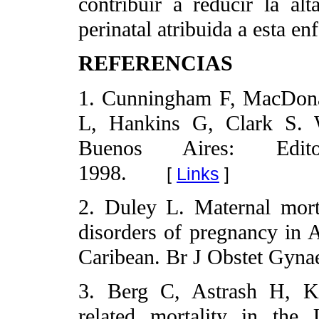
contribuir a reducir la al
perinatal atribuida a esta e
REFERENCIAS
1. Cunningham F, MacDona
L, Hankins G, Clark S. Wi
Buenos Aires: Edito
1998.
[
Links
]
2. Duley L. Maternal morta
disorders of pregnancy in A
Caribean. Br J Obstet Gyna
3. Berg C, Astrash H, K
related mortality in the