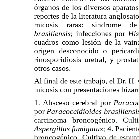
órganos de los diversos aparatos
reportes de la literatura anglosa
micosis raras: síndrome 
brasiliensis
; infecciones por
Hi
cuadros como lesión de la vain
origen desconocido o pericardi
rinosporidiosis uretral, y prosta
otros casos.
Al final de este trabajo, el Dr. 
micosis con presentaciones bizarr
1. Absceso cerebral por
Paracoc
por
Paracoccidioides brasiliensi
carcinoma broncogénico. Cult
Aspergillus fumigatus
; 4. Pacien
broncogénico. Cultivo de esput