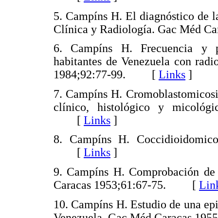
5. Campíns H. El diagnóstico de l
Clínica y Radiología. Gac Méd 
6. Campíns H. Frecuencia y p
habitantes de Venezuela con radi
1984;92:77-99. [
Links
]
7. Campíns H. Cromoblastomicosis
clínico, histológico y micoló
[
Links
]
8. Campíns H. Coccidioidomico
[
Links
]
9. Campíns H. Comprobación de 
Caracas 1953;61:67-75. [
Lin
10. Campíns H. Estudio de una epi
Venezuela. Gac Méd Caracas 1