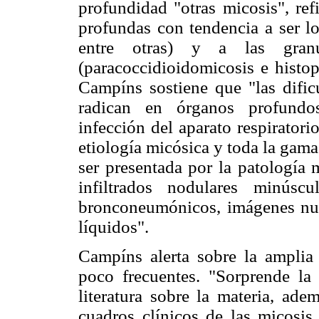
profundidad "otras micosis", re
profundas con tendencia a ser lo
entre otras) y a las granu
(paracoccidioidomicosis e histop
Campíns sostiene que "las dific
radican en órganos profundos
infección del aparato respirator
etiología micósica y toda la gam
ser presentada por la patología 
infiltrados nodulares minús
bronconeumónicos, imágenes numu
líquidos".
Campíns alerta sobre la amplia
poco frecuentes. "Sorprende la 
literatura sobre la materia, ade
cuadros clínicos de las micosis