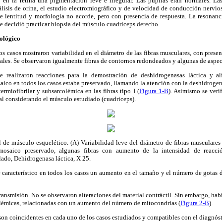
 en la retina una pigmentación leve e irregular. Las pupilas eran normales. La
álisis de orina, el estudio electromiográfico y de velocidad de conducción nervi
e lentitud y morfología no acorde, pero con presencia de respuesta. La resonanc
Se decidió practicar biopsia del músculo cuadriceps derecho.
fológico
os casos mostraron variabilidad en el diámetro de las fibras musculares, con presen
rales. Se observaron igualmente fibras de contornos redondeados y algunas de aspec
e realizaron reacciones para la demostración de deshidrogenasas láctica y alf
ico en todos los casos estaba preservado, llamando la atención con la deshidrogen
ermiofibrilar y subsarcolémica en las fibras tipo I (
Figura 1-B
). Asimismo se veri
rmal considerando el músculo estudiado (cuadriceps).
l de músculo esquelético. (A) Variabilidad leve del diámetro de fibras musculares
saico preservado, algunas fibras con aumento de la intensidad de reacció
elado, Dehidrogenasa láctica, X 25.
característico en todos los casos un aumento en el tamaño y el número de gotas de
ransmisión. No se observaron alteraciones del material contráctil. Sin embargo, hab
olémicas, relacionadas con un aumento del número de mitocondrias (
Figura 2-B
).
on coincidentes en cada uno de los casos estudiados y compatibles con el diagnós