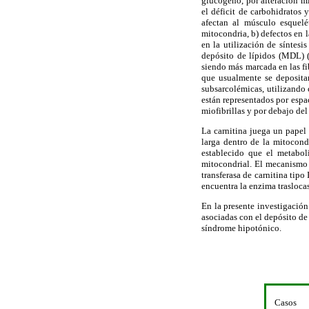
glucógeno, por alteración mi
el déficit de carbohidratos 
afectan al músculo esquelé
mitocondria, b) defectos en l
en la utilización de síntes
depósito de lípidos (MDL) (
siendo más marcada en las fib
que usualmente se depositan
subsarcolémicas, utilizando
están representados por espa
miofibrillas y por debajo del
La carnitina juega un papel 
larga dentro de la mitocon
establecido que el metabol
mitocondrial. El mecanismo d
transferasa de carnitina tipo
encuentra la enzima traslocas
En la presente investigación 
asociadas con el depósito de
síndrome hipotónico.
Casos