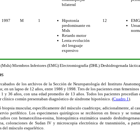
bilateral
1997
M
1
12
Hipotonía
EMG:
predominante en
Uroan
MsIs
norm
Retardo motor
Lenta evolución
del lenguaje
expresivo
(MsIs) Miembros Inferiores (EMG) Electromiografía (DHL) Deshidrogenada láctica
OS
recabados de los archivos de la Sección de Neuropatología del Instituto Anatomo
s; en un lapso de 12 años, entre 1986 y 1998. Tres de los pacientes eran femeninos
e 1 y 36 años, con una edad promedio de 13 años. Todos los pacientes procedían d
clínico común presentaban diagnóstico de síndrome hipotónico. (
Cuadro 1
).
có biopsia muscular, específicamente del músculo cuadriceps; adicionalmente, al ca
nervio periférico. Los especimenes quirúrgicos se recibieron en fresco y se tomar
udios con hematoxilina-eosina, histoquímica enzimática usando deshidrogenasa 
a, coloraciones de Sudan IV y microscopia electrónica de transmisión, a parti
es del músculo esquelético.