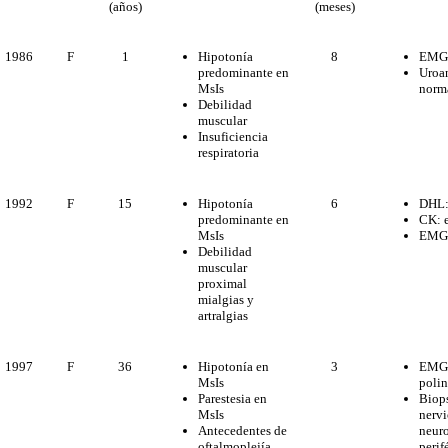
(años)
(meses)
1986
F
1
8
Hipotonía
EMG:
predominante en
Uroan
MsIs
norm
Debilidad
muscular
Insuficiencia
respiratoria
1992
F
15
6
Hipotonía
DHL:
predominante en
CK: 
MsIs
EMG:
Debilidad
muscular
proximal
mialgias y
artralgias
1997
F
36
3
Hipotonía en
EMG:
MsIs
polin
Parestesia en
Biops
MsIs
nervi
Antecedentes de
neuro
oftalmoplejía
perif