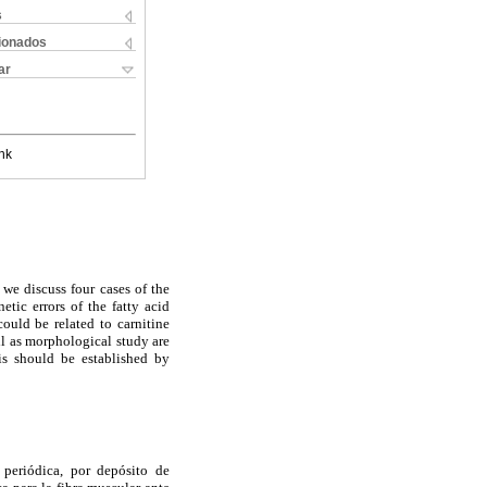
s
cionados
ar
nk
 we discuss four cases of the
etic errors of the fatty acid
could be related to carnitine
ll as morphological study are
sis should be established by
 periódica, por depósito de