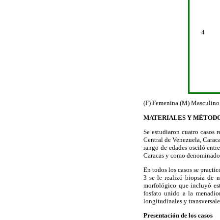
4
(F) Femenina (M) Masculino 
MATERIALES Y MÉTOD
Se estudiaron cuatro casos 
Central de Venezuela, Caraca
rango de edades osciló entr
Caracas y como denominador 
En todos los casos se practi
3 se le realizó biopsia de 
morfológico que incluyó est
fosfato unido a la menadion
longitudinales y transversal
Presentación de los casos