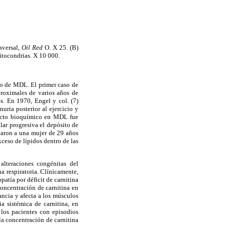
sversal,
Oil Red
O. X 25. (B)
mitocondrias. X 10 000.
to de MDL. El primer caso de
roximales de varios años de
s. En 1970, Engel y col. (7)
ria posterior al ejercicio y
efecto bioquímico en MDL fue
ar progresiva el depósito de
diaron a una mujer de 29 años
ceso de lípidos dentro de las
lteraciones congénitas del
a respiratoria. Clínicamente,
atía por déficit de carnitina
oncentración de carnitina en
ancia y afecta a los músculos
a sistémica de carnitina, en
 los pacientes con episodios
la concentración de carnitina