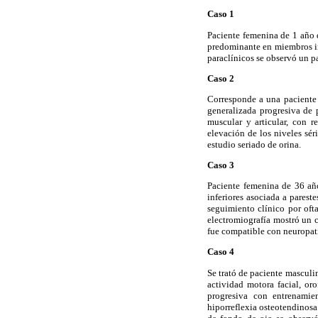
Caso 1
Paciente femenina de 1 año 
predominante en miembros inf
paraclínicos se observó un p
Caso 2
Corresponde a una paciente 
generalizada progresiva de 
muscular y articular, con 
elevación de los niveles sér
estudio seriado de orina.
Caso 3
Paciente femenina de 36 añ
inferiores asociada a parest
seguimiento clínico por oft
electromiografía mostró un c
fue compatible con neuropatí
Caso 4
Se trató de paciente masculi
actividad motora facial, or
progresiva con entrenamie
hiporreflexia osteotendinosa