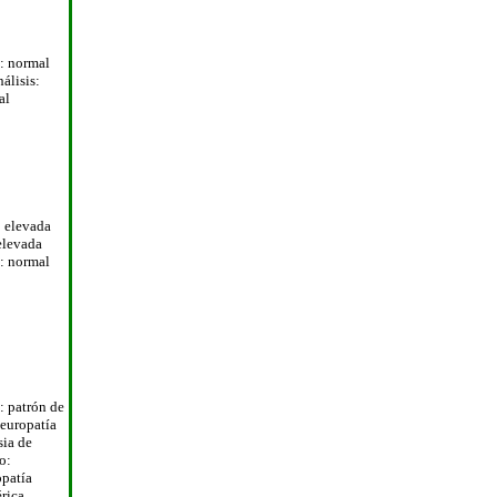
 normal
álisis:
al
 elevada
elevada
 normal
 patrón de
europatía
ia de
o:
patía
érica