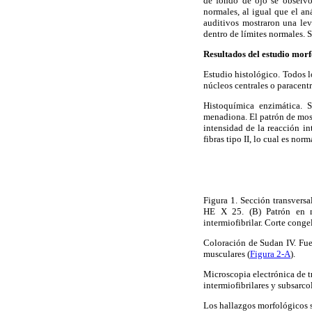
de fondo de ojo se observó
normales, al igual que el an
auditivos mostraron una lev
dentro de límites normales. 
Resultados del estudio mor
Estudio histológico. Todos l
núcleos centrales o paracent
Histoquímica enzimática. S
menadiona. El patrón de mosa
intensidad de la reacción int
fibras tipo II, lo cual es no
Figura 1. Sección transversa
HE X 25. (B) Patrón en mo
intermiofibrilar. Corte cong
Coloración de Sudan IV. Fue 
musculares (
Figura 2-A
).
Microscopia electrónica de t
intermiofibrilares y subsarc
Los hallazgos morfológicos s