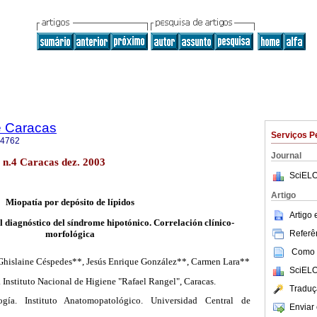
e Caracas
Serviços P
-4762
Journal
 n.4 Caracas dez. 2003
SciELO
Artigo
Miopatía por depósito de lípidos
Artigo
l diagnóstico del síndrome hipotónico. Correlación clínico-
Referên
morfológica
Como c
Ghislaine Céspedes**, Jesús Enrique González**, Carmen Lara**
SciELO
Instituto Nacional de Higiene "Rafael Rangel", Caracas.
Traduç
gía. Instituto Anatomopatológico. Universidad Central de
Enviar 