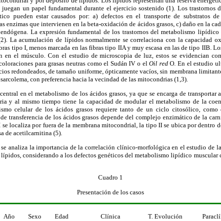
tocondrial y por depósito de lípidos. Los lípidos representan una reserva energétic
y juegan un papel fundamental durante el ejercicio sostenido (1). Los trastornos
tico pueden estar causados por: a) defectos en el transporte de substratos de
as enzimas que intervienen en la beta-oxidación de ácidos grasos, c) daño en la cad
is endógena. La expresión fundamental de los trastornos del metabolismo lipídico 
2). La acumulación de lípidos normalmente se correlaciona con la capacidad oxi
ras tipo I, menos marcada en las fibras tipo IIA y muy escasa en las de tipo IIB. Los
 en el músculo. Con el estudio de microscopia de luz, estos se evidencian com
 coloraciones para grasas neutras como el Sudán IV o el
Oil red
O. En el estudio ul
cios redondeados, de tamaño uniforme, ópticamente vacíos, sin membrana limitante
 sarcolema, con preferencia hacia la vecindad de las mitocondrias (1,3).
central en el metabolismo de los ácidos grasos, ya que se encarga de transportar 
dria y al mismo tiempo tiene la capacidad de modular el metabolismo de la coen
ismo celular de los ácidos grasos requiere tanto de un ciclo citosólico, como 
e transferencia de los ácidos grasos depende del complejo enzimático de la carnit
 I se localiza por fuera de la membrana mitocondrial, la tipo II se ubica por dentro 
a de acetilcarnitina (5).
se analiza la importancia de la correlación clínico-morfológica en el estudio de la
 lípidos, considerando a los defectos genéticos del metabolismo lipídico muscula
Cuadro 1
Presentación de los casos
Año
Sexo
Edad
Clínica
T. Evolución
Paraclí