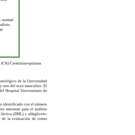
 normal
álisis:
al
 (CK) Creatinina-quinasa.
patológico de la Universidad
 y uno del sexo masculino. El
el Hospital Universitario de
so identificado con el número
on muestras para el análisis
láctica (DHL) y alfaglicero-
r de la evaluación de cortes