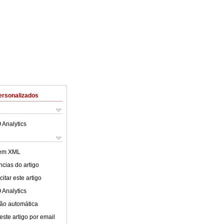
ersonalizados
 Analytics
 em XML
cias do artigo
itar este artigo
 Analytics
ão automática
este artigo por email