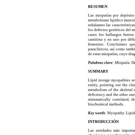
RESUMEN
Las miopatías por depósito
metabolismo lipídico muscula
señalamos las característica
los defectos genéticos del m
casos los hallazgos fueron
carnitina y en uno por défi
femenino. Concluimos que
paraclínicos, así como tambi
de estas miopatías, cuyo dia
Palabras clave
: M
iopatía. D
SUMMARY
Lipid storage myopathies are
entity, pointing out the cli
metabolism of the skeletal m
deficiency and the other one
sistematically correlated, 
biochemical methods.
Key words
:
Myopathy. Lipid 
INTRODUCCIÓN
Las entidades más importan