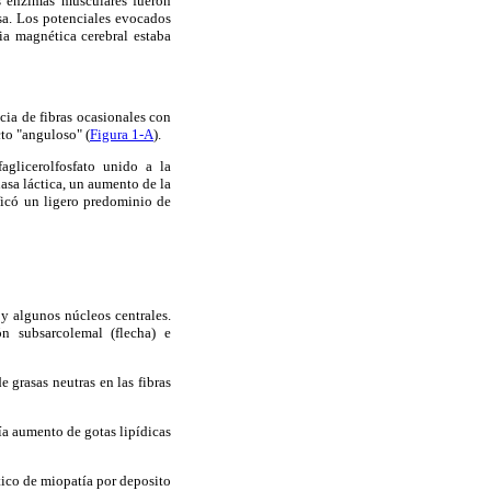
s enzimas musculares fueron
osa. Los potenciales evocados
ia magnética cerebral estaba
cia de fibras ocasionales con
to "anguloso" (
Figura 1-A
).
aglicerolfosfato unido a la
asa láctica, un aumento de la
ficó un ligero predominio de
 y algunos núcleos centrales.
n subsarcolemal (flecha) e
 grasas neutras en las fibras
ía aumento de gotas lipídicas
tico de miopatía por deposito