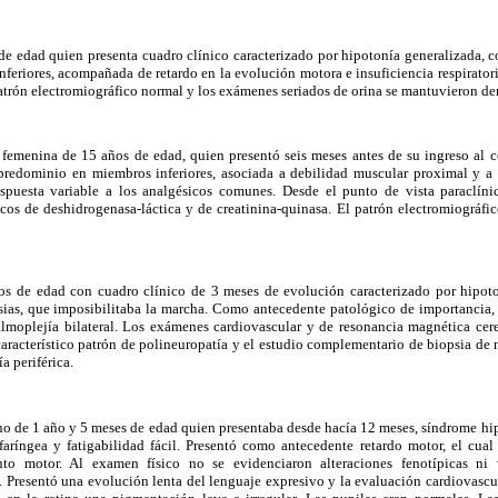
de edad quien presenta cuadro clínico caracterizado por hipotonía generalizada, 
eriores, acompañada de retardo en la evolución motora e insuficiencia respiratori
atrón electromiográfico normal y los exámenes seriados de orina se mantuvieron de
femenina de 15 años de edad, quien presentó seis meses antes de su ingreso al ce
predominio en miembros inferiores, asociada a debilidad muscular proximal y a
respuesta variable a los analgésicos comunes. Desde el punto de vista paraclín
icos de deshidrogenasa-láctica y de creatinina-quinasa. El patrón electromiográfic
os de edad con cuadro clínico de 3 meses de evolución caracterizado por hipot
esias, que imposibilitaba la marcha. Como antecedente patológico de importancia,
almoplejía bilateral. Los exámenes cardiovascular y de resonancia magnética cere
aracterístico patrón de polineuropatía y el estudio complementario de biopsia de
a periférica.
no de 1 año y 5 meses de edad quien presentaba desde hacía 12 meses, síndrome hi
ofaríngea y fatigabilidad fácil. Presentó como antecedente retardo motor, el cua
nto motor. Al examen físico no se evidenciaron alteraciones fenotípicas ni 
. Presentó una evolución lenta del lenguaje expresivo y la evaluación cardiovasc