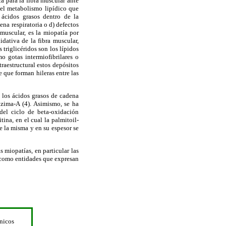
a para la fibra muscular ante
 del metabolismo lipídico que
 ácidos grasos dentro de la
ena respiratoria o d) defectos
muscular, es la miopatía por
dativa de la fibra muscular,
 triglicéridos son los lípidos
o gotas intermiofibrilares o
traestructural estos depósitos
 que forman hileras entre las
a los ácidos grasos de cadena
zima-A (4). Asimismo, se ha
del ciclo de beta-oxidación
ina, en el cual la palmitoil-
de la misma y en su espesor se
s miopatías, en particular las
r como entidades que expresan
nicos