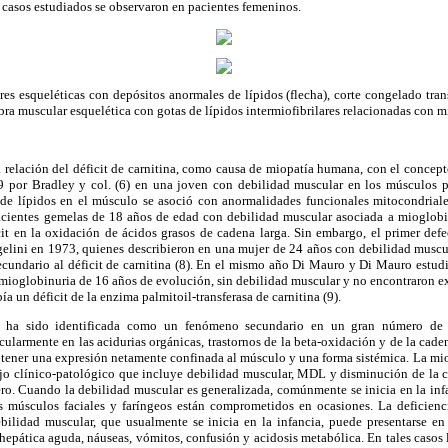
o casos estudiados se observaron en pacientes femeninos.
res esqueléticas con depósitos anormales de lípidos (flecha), corte congelado tran
ibra muscular esquelética con gotas de lípidos intermiofibrilares relacionadas con 
a relación del déficit de carnitina, como causa de miopatía humana, con el concep
por Bradley y col. (6) en una joven con debilidad muscular en los músculos p
de lípidos en el músculo se asoció con anormalidades funcionales mitocondriale
entes gemelas de 18 años de edad con debilidad muscular asociada a mioglobinu
cit en la oxidación de ácidos grasos de cadena larga. Sin embargo, el primer d
gelini en 1973, quienes describieron en una mujer de 24 años con debilidad muscul
, secundario al déficit de carnitina (8). En el mismo año Di Mauro y Di Mauro estu
mioglobinuria de 16 años de evolución, sin debilidad muscular y no encontraron ex
ía un déficit de la enzima palmitoil-transferasa de carnitina (9).
na ha sido identificada como un fenómeno secundario en un gran número de a
cularmente en las acidurias orgánicas, trastornos de la beta-oxidación y de la caden
de tener una expresión netamente confinada al músculo y una forma sistémica. La miop
ejo clínico-patológico que incluye debilidad muscular, MDL y disminución de la c
ro. Cuando la debilidad muscular es generalizada, comúnmente se inicia en la inf
s músculos faciales y faríngeos están comprometidos en ocasiones. La deficienci
ilidad muscular, que usualmente se inicia en la infancia, puede presentarse en
 hepática aguda, náuseas, vómitos, confusión y acidosis metabólica. En tales casos 