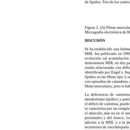
de lípidos. Tres de los cuatr
Figura 2. (A) Fibras muscula
Micrografía electrónica de f
DISCUSIÓN
Se ha establecido una íntim
MDL fue publicado en 1969 
evolución; tal acumulación 
demostraron MDL en dos paci
estaba relacionada con défi
identificado por Engel y An
lípidos en las fibras tipo I
con episodios de calambres, 
fibras musculares; pero si hab
La deficiencia de carniti
metabolismo lipídico y parti
el déficit de carnitina, pue
se caracteriza por un compl
el músculo, mas no en el sue
proximales y del tronco; lo
adición a la MDL y a la deb
recurrentes de encefalopatía