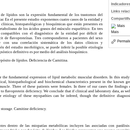
Indicadore
Links rela
 de lípidos son la expresión fundamental de los trastornos del
Compartilh
r. En el presente estudio exponemos cuatro casos de la entidad y
s clínicas, histopatológicas y bioquímicas que están presentes en
Mais
etabolismo de los ácidos grasos del músculo esquelético. En tres
Mais
 compatibles con el diagnóstico de la entidad por déficit de
cit de flavoproteínas. Tres correspondieron a pacientes del sexo
Permali
 con una correlación sistemática de los datos clínicos y
én del estudio morfológico, se puede inferir la posible etiología
gnóstico definitivo es por medio del análisis bioquímico.
epósito de lípidos. Deficiencia de Carnitina.
 the fundamental expression of lipid metabolic muscular disorders. In this study
nical, histopathological and biochemical characteristics present in the known gen
uscle. Three of these patients were females. In three of our cases the findings 
 to flavoprotein deficiency. We conclude that if clinical and laboratory data, as we
the etiology of these myopathies can be infered, though the definitive diagno
storage. Carnitine deficiency.
tes dentro de las miopatías metabólicas incluyen las asociadas con parálisis