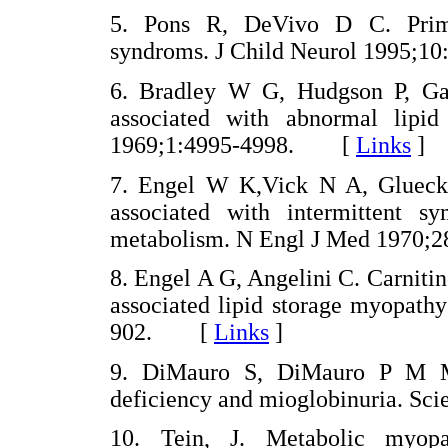
5. Pons R, DeVivo D C. Prima
syndroms. J Child Neurol 1995
6. Bradley W G, Hudgson P, G
associated with abnormal lipid
1969;1:4995-4998. [
Links
]
7. Engel W K,Vick N A, Glueck 
associated with intermittent s
metabolism. N Engl J Med 1970
8. Engel A G, Angelini C. Carniti
associated lipid storage myopath
902. [
Links
]
9. DiMauro S, DiMauro P M M. 
deficiency and mioglobinuria. 
10. Tein, J. Metabolic myopa