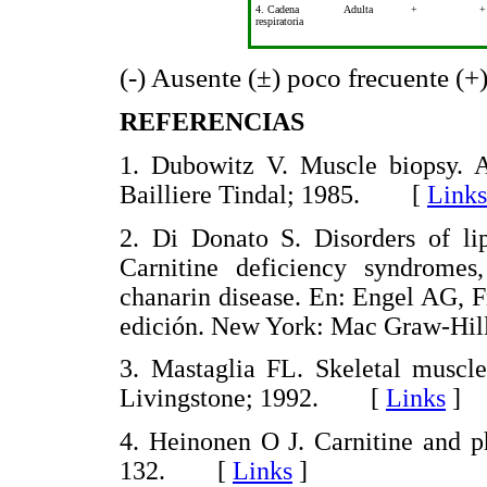
4. Cadena
Adulta
+
+
respiratoria
(-) Ausente (±) poco frecuente (+
REFERENCIAS
1. Dubowitz V. Muscle biopsy. A 
Bailliere Tindal; 1985. [
Links
2. Di Donato S. Disorders of lip
Carnitine deficiency syndromes
chanarin disease. En: Engel AG, F
edición. New York: Mac Graw-H
3. Mastaglia FL. Skeletal muscle
Livingstone; 1992. [
Links
]
4. Heinonen O J. Carnitine and p
132. [
Links
]