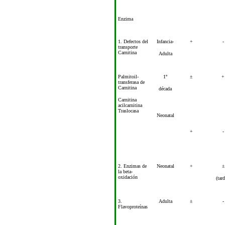
Enzima
1. Defectos del
Infancia-
+
-
transporte
Carnitina
Adulta
Palmitoil-
1º
±
+
transferasa de
Carnitina
década
Carnitina
acilcarnitina
Traslocasa
Neonatal
+
-
2. Enzimas de
Neonatal
+
±
la beta-
oxidación
(tard
3.
Adulta
±
-
Flavoproteínas