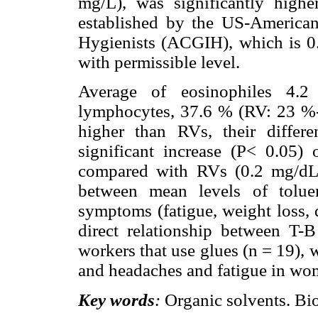
mg/L), was significantly highe
established by the US-American
Hygienists (ACGIH), which is 0
with permissible level.
Average of eosinophiles 4.
lymphocytes, 37.6 % (RV: 23 %-
higher than RVs, their differ
significant increase (P< 0.05) 
compared with RVs (0.2 mg/dL)
between mean levels of tolue
symptoms (fatigue, weight loss, 
direct relationship between T-
workers that use glues (n = 19), 
and headaches and fatigue in w
Key words
:
Organic solvents. Bi