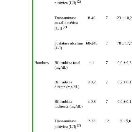
(2)
pirúvica (U/I)
Transaminasa
8-40
7
23 ± 10,2
aoxalloacética
(2)
(U/I)
Fosfatasa alcalina
68-240
7
78 ± 17,7
(U/I)
Hombres
Bilirrubina total
≤ 1
7
0,9 ± 0,2
(mg/dL)
Bilirrubina
≤ 0,2
7
0,2 ± 0,1
directa (mg/dL)
Bilirrubina
≤ 0,8
7
0,6 ± 0,1
indirecta (mg/dL)
Transaminasa
2-33
12
15 ± 5,6
(2)
pirúvica (U/I)