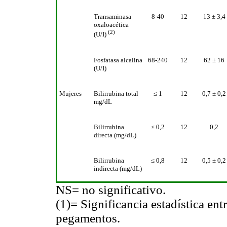
Transaminasa
8-40
12
13 ± 3,4
oxaloacética
(2)
(U/I)
Fosfatasa alcalina
68-240
12
62 ± 16
(U/I)
Mujeres
Bilirrubina total
≤ 1
12
0,7 ± 0,2
mg/dL
Bilirrubina
≤ 0,2
12
0,2
directa (mg/dL)
Bilirrubina
≤ 0,8
12
0,5 ± 0,2
indirecta (mg/dL)
NS= no significativo.
(1)
= Significancia estadística en
pegamentos.