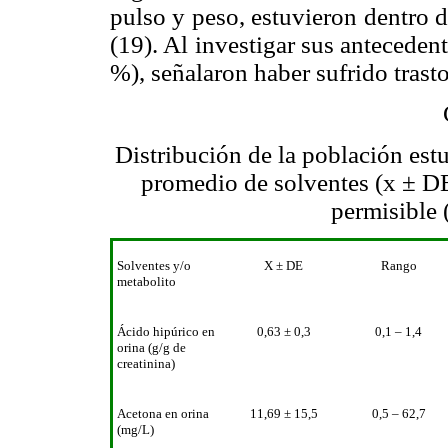
pulso y peso, estuvieron dentro 
(19). Al investigar sus anteceden
%), señalaron haber sufrido trasto
Distribución de la población est
promedio de solventes (x ± DE)
permisible 
Solventes y/o
X ± DE
Rango
metabolito
Ácido hipúrico en
0,63 ± 0,3
0,1 – 1,4
orina (g/g de
creatinina)
Acetona en orina
11,69 ± 15,5
0,5 – 62,7
(mg/L)