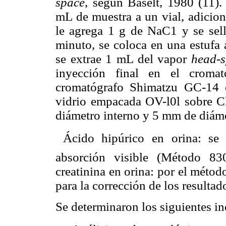
space
, según Baselt, 1980 (11).
mL de muestra a un vial, adicio
le agrega 1 g de NaC1 y se sella
minuto, se coloca en una estufa
se extrae 1 mL del vapor
head-
inyección final en el cromat
cromatógrafo Shimatzu GC-14 
vidrio empacada OV-l0l sobre 
diámetro interno y 5 mm de diáme
 Ácido hipúrico en orina: se 
absorción visible (Método 8
creatinina en orina: por el métod
para la corrección de los resultad
Se determinaron los siguientes in