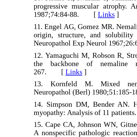
progressive muscular atrophy. A
1987;74:84-88. [
Links
]
11. Engel AG, Gomez MR. Nemalin
origin, structure, and solubilit
Neuropathol Exp Neurol 1967;
12. Yamaguchi M, Robson R, Str
the backbone of nemaline m
267. [
Links
]
13. Kornfeld M. Mixed nemal
Neuropathol (Berl) 1980;51:18
14. Simpson DM, Bender AN. Hu
myopathy: Analysis of 11 patien
15. Cape CA, Johnson WN, Gitner 
A nonspecific pathologic reactio