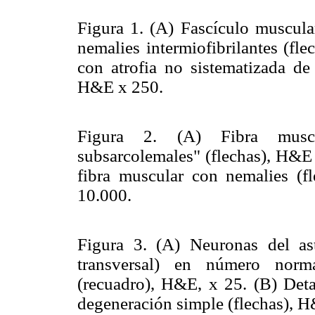
Figura 1. (A) Fascículo muscula
nemalies intermiofibrilantes (fl
con atrofia no sistematizada de
H&E x 250.
Figura 2. (A) Fibra musc
subsarcolemales" (flechas), H&E 
fibra muscular con nemalies (f
10.000.
Figura 3. (A) Neuronas del ast
transversal) en número norm
(recuadro), H&E, x 25. (B) Detal
degeneración simple (flechas), H