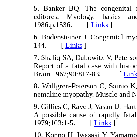
5. Banker BQ. The congenital
editores. Myology, basics a
1986.p.1536. [
Links
]
6. Bodensteiner J. Congenital my
144. [
Links
]
7. Shafiq SA, Dubowitz V, Peters
Report of a fatal case with histo
Brain 1967;90:817-835. [
Link
8. Wallgren-Peterson C, Sainio K
nemaline myopathy. Muscle and
9. Gillies C, Raye J, Vasan U, Ha
A possible cause of rapidly fata
1979;103:1-5. [
Links
]
10. Konno H, Iwasaki Y, Yamamoto