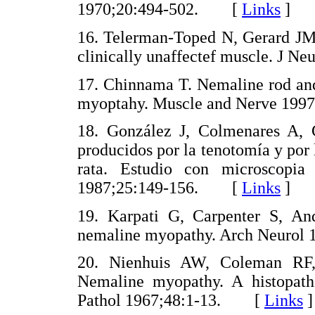
1970;20:494-502. [
Links
]
16. Telerman-Toped N, Gerard JM,
clinically unaffectef muscle. J 
17. Chinnama T. Nemaline rod and
myoptahy. Muscle and Nerve 19
18. González J, Colmenares A, 
producidos por la tenotomía y por 
rata. Estudio con microscopia
1987;25:149-156. [
Links
]
19. Karpati G, Carpenter S, A
nemaline myopathy. Arch Neuro
20. Nienhuis AW, Coleman RF
Nemaline myopathy. A histopath
Pathol 1967;48:1-13. [
Links
]