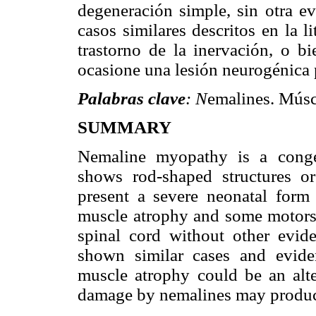
degeneración simple, sin otra ev
casos similares descritos en la l
trastorno de la inervación, o b
ocasione una lesión neurogénica p
Palabras clave
: N
emalines. Músc
SUMMARY
Nemaline myopathy is a conge
shows rod-shaped structures o
present a severe neonatal for
muscle atrophy and some motors 
spinal cord without other evid
shown similar cases and evide
muscle atrophy could be an alte
damage by nemalines may produce