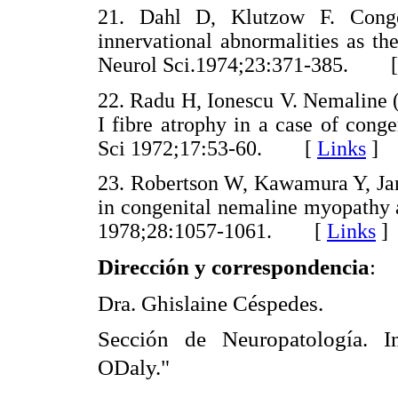
21. Dahl D, Klutzow F. Congen
innervational abnormalities as the
Neurol Sci.1974;23:371-385. 
22. Radu H, Ionescu V. Nemaline 
I fibre atrophy in a case of cong
Sci 1972;17:53-60. [
Links
]
23. Robertson W, Kawamura Y, Ja
in congenital nemaline myopathy
1978;28:1057-1061. [
Links
]
Dirección y correspondencia
:
Dra. Ghislaine Céspedes.
Sección de Neuropatología. I
ODaly."