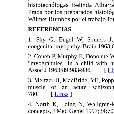
histotecnólogas Belinda Albar
Prada por los preparados histológ
Wilmer Rumbos por el trabajo fot
REFERENCIAS
1. Shy G, Engel W, Somers J
congenital myopathy. Brain 19
2. Conen P, Murphy E, Donohue W.
"myogranules" in a child with 
Assoc J 1963;89:983-986. [
Li
3. Meltzer H, MacBride, YE, Popp
muscle of an acute schizophr
780. [
Links
]
4. North K, Laing N, Wallgren-
concepts. J Med Genet 1997;34