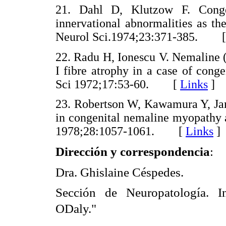
21. Dahl D, Klutzow F. Congen
innervational abnormalities as the
Neurol Sci.1974;23:371-385. 
22. Radu H, Ionescu V. Nemaline 
I fibre atrophy in a case of cong
Sci 1972;17:53-60. [
Links
]
23. Robertson W, Kawamura Y, Ja
in congenital nemaline myopathy
1978;28:1057-1061. [
Links
]
Dirección y correspondencia
:
Dra. Ghislaine Céspedes.
Sección de Neuropatología. I
ODaly."