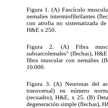
Figura 1. (A) Fascículo muscula
nemalies intermiofibrilantes (fl
con atrofia no sistematizada de
H&E x 250.
Figura 2. (A) Fibra musc
subsarcolemales" (flechas), H&E 
fibra muscular con nemalies (f
10.000.
Figura 3. (A) Neuronas del ast
transversal) en número norm
(recuadro), H&E, x 25. (B) Detal
degeneración simple (flechas), H