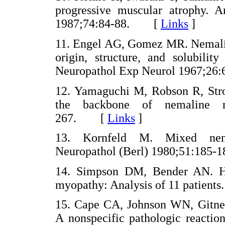
progressive muscular atrophy. A
1987;74:84-88. [
Links
]
11. Engel AG, Gomez MR. Nemalin
origin, structure, and solubilit
Neuropathol Exp Neurol 1967;
12. Yamaguchi M, Robson R, Str
the backbone of nemaline m
267. [
Links
]
13. Kornfeld M. Mixed nemal
Neuropathol (Berl) 1980;51:18
14. Simpson DM, Bender AN. Hu
myopathy: Analysis of 11 patien
15. Cape CA, Johnson WN, Gitner 
A nonspecific pathologic reactio