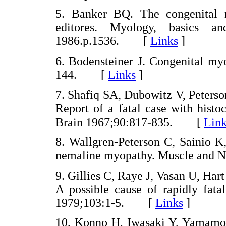
5. Banker BQ. The congenital
editores. Myology, basics a
1986.p.1536. [
Links
]
6. Bodensteiner J. Congenital my
144. [
Links
]
7. Shafiq SA, Dubowitz V, Peters
Report of a fatal case with histo
Brain 1967;90:817-835. [
Link
8. Wallgren-Peterson C, Sainio K
nemaline myopathy. Muscle and
9. Gillies C, Raye J, Vasan U, Ha
A possible cause of rapidly fata
1979;103:1-5. [
Links
]
10. Konno H, Iwasaki Y, Yamamoto