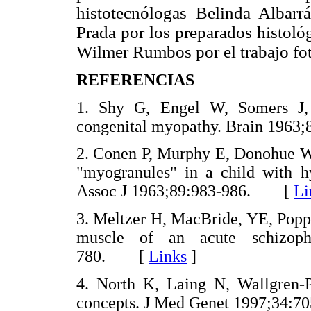
histotecnólogas Belinda Albar
Prada por los preparados histológ
Wilmer Rumbos por el trabajo fot
REFERENCIAS
1. Shy G, Engel W, Somers J
congenital myopathy. Brain 19
2. Conen P, Murphy E, Donohue W.
"myogranules" in a child with 
Assoc J 1963;89:983-986. [
Li
3. Meltzer H, MacBride, YE, Popp
muscle of an acute schizophr
780. [
Links
]
4. North K, Laing N, Wallgren-
concepts. J Med Genet 1997;34