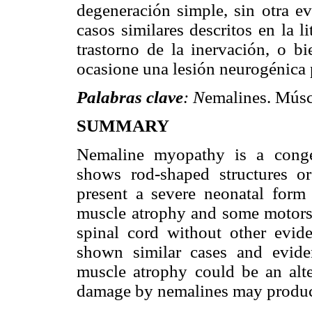
degeneración simple, sin otra ev
casos similares descritos en la l
trastorno de la inervación, o b
ocasione una lesión neurogénica p
Palabras clave
: N
emalines. Músc
SUMMARY
Nemaline myopathy is a conge
shows rod-shaped structures o
present a severe neonatal for
muscle atrophy and some motors 
spinal cord without other evid
shown similar cases and evide
muscle atrophy could be an alte
damage by nemalines may produce