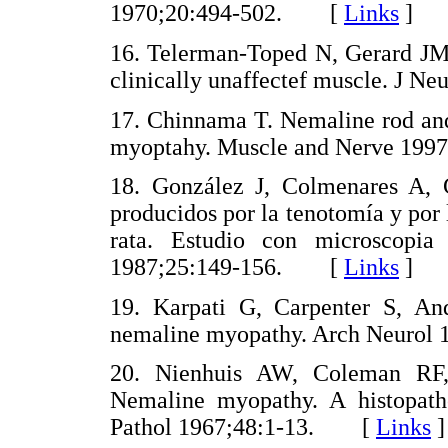
1970;20:494-502. [
Links
]
16. Telerman-Toped N, Gerard JM,
clinically unaffectef muscle. J 
17. Chinnama T. Nemaline rod and
myoptahy. Muscle and Nerve 19
18. González J, Colmenares A, 
producidos por la tenotomía y por 
rata. Estudio con microscopia
1987;25:149-156. [
Links
]
19. Karpati G, Carpenter S, A
nemaline myopathy. Arch Neuro
20. Nienhuis AW, Coleman RF
Nemaline myopathy. A histopath
Pathol 1967;48:1-13. [
Links
]