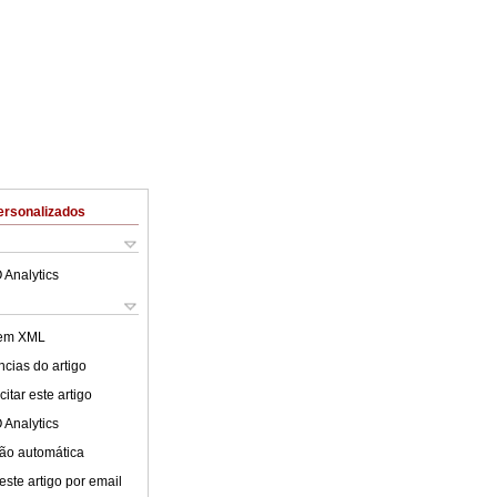
ersonalizados
 Analytics
 em XML
cias do artigo
itar este artigo
 Analytics
ão automática
este artigo por email