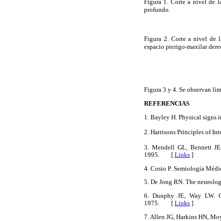
Figura 1. Corte a nivel de 
profundo.
Figura 2. Corte a nivel de l
espacio pterigo-maxilar dere
Figura 3 y 4. Se observan lím
REFERENCIAS
1. Bayley H. Physical signs 
2. Harrisons Principles of
3. Mendell GL, Bennett JE, 
1995. [
Links
]
4. Cosio P. Semiología Méd
5. De Jong RN. The neurolog
6. Dunphy JE, Way LW. Cur
1975. [
Links
]
7. Allen JG, Harkins HN, Mo