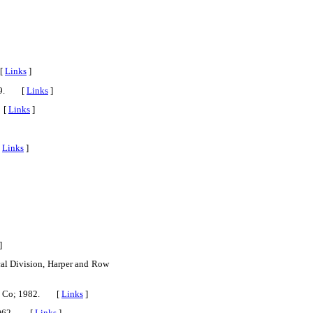
 [
Links
]
1989. [
Links
]
. [
Links
]
[
Links
]
]
al Division, Harper and Row
cott Co; 1982. [
Links
]