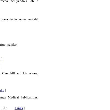
erecha, incluyendo el lóbulo
rrosos de las estructuras del
erigo-maxilar.
s
]
]
a: Churchill and Livinstone;
nks
]
ange Medical Publications;
Co.; 1957. [
Links
]