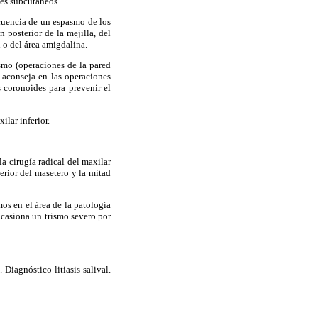
tes subcutáneos.
cuencia de un espasmo de los
 posterior de la mejilla, del
l o del área amigdalina.
smo (operaciones de la pared
o aconseja en las operaciones
s coronoides para prevenir el
ilar inferior.
a cirugía radical del maxilar
erior del masetero y la mitad
os en el área de la patología
 ocasiona un trismo severo por
Diagnóstico litiasis salival.