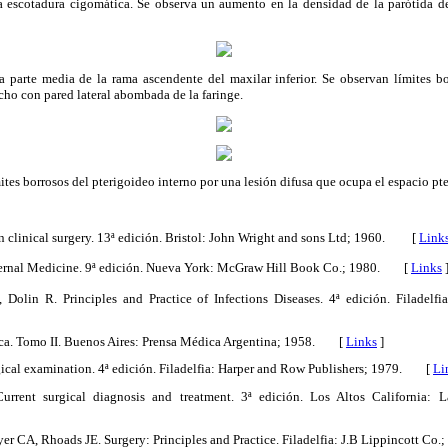
la escotadura cigomática. Se observa un aumento en la densidad de la parótida d
a parte media de la rama ascendente del maxilar inferior. Se observan límites bo
cho con pared lateral abombada de la faringe.
ites borrosos del pterigoideo interno por una lesión difusa que ocupa el espacio pt
in clinical surgery. 13ª edición. Bristol: John Wright and sons Ltd; 1960. [
Link
 Internal Medicine. 9ª edición. Nueva York: McGraw Hill Book Co.; 1980. [
Links
Dolin R. Principles and Practice of Infections Diseases. 4ª edición. Filadelfi
ica. Tomo II. Buenos Aires: Prensa Médica Argentina; 1958. [
Links
]
ical examination. 4ª edición. Filadelfia: Harper and Row Publishers; 1979. [
Li
rent surgical diagnosis and treatment. 3ª edición. Los Altos California: L
yer CA, Rhoads JE. Surgery: Principles and Practice. Filadelfia: J.B Lippincott 