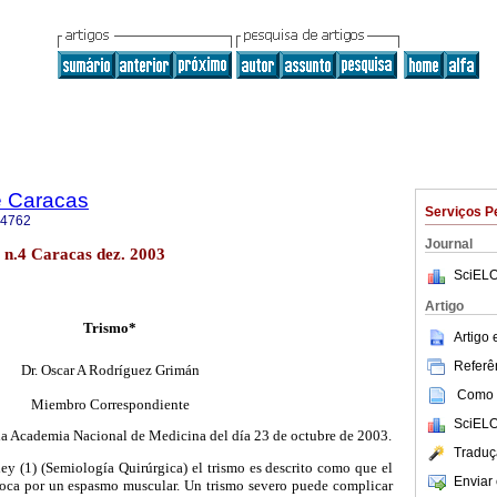
e Caracas
Serviços P
-4762
Journal
 n.4 Caracas dez. 2003
SciELO
Artigo
Trismo*
Artigo
Referên
Dr. Oscar A Rodríguez Grimán
Como c
Miembro Correspondiente
SciELO
 la Academia Nacional de Medicina del día 23 de octubre de 2003.
Traduç
ey (1) (Semiología Quirúrgica) el trismo es descrito como que el
Enviar 
boca por un espasmo muscular. Un trismo severo puede complicar