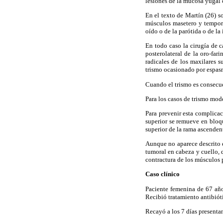
lesiones de la mucosa yugal 
En el texto de Martín (26) 
músculos masetero y temporal
oído o de la parótida o de la
En todo caso la cirugía de 
posterolateral de la oro-far
radicales de los maxilares s
trismo ocasionado por espas
Cuando el trismo es consecuen
Para los casos de trismo mode
Para prevenir esta complicac
superior se remueve en bloqu
superior de la rama ascenden
Aunque no aparece descrito e
tumoral en cabeza y cuello, q
contractura de los músculos 
Caso clínico
Paciente femenina de 67 años
Recibió tratamiento antibiót
Recayó a los 7 días presenta