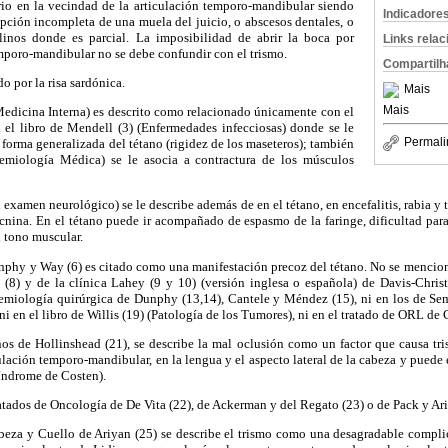
rio en la vecindad de la articulación temporo-mandibular siendo
Indicadore
upción incompleta de una muela del juicio, o abscesos dentales, o
linos donde es parcial. La imposibilidad de abrir la boca por
Links rela
temporo-mandibular no se debe confundir con el trismo.
Compartilh
o por la risa sardónica.
Mais
Mais
(Medicina Interna) es descrito como relacionado únicamente con el
 el libro de Mendell (3) (Enfermedades infecciosas) donde se le
Permali
 forma generalizada del tétano (rigidez de los maseteros); también
Semiología Médica) se le asocia a contractura de los músculos
l examen neurológico) se le describe además de en el tétano, en encefalitis, rabia y t
cnina. En el tétano puede ir acompañado de espasmo de la faringe, dificultad pa
 tono muscular.
nphy y Way (6) es citado como una manifestación precoz del tétano. No se mencion
 (8) y de la clínica Lahey (9 y 10) (versión inglesa o española) de Davis-Chris
emiología quirúrgica de Dunphy (13,14), Cantele y Méndez (15), ni en los de S
 ni en el libro de Willis (19) (Patología de los Tumores), ni en el tratado de ORL de
os de Hollinshead (21), se describe la mal oclusión como un factor que causa tri
culación temporo-mandibular, en la lengua y el aspecto lateral de la cabeza y puede 
síndrome de Costen).
ratados de Oncología de De Vita (22), de Ackerman y del Regato (23) o de Pack y Ari
beza y Cuello de Ariyan (25) se describe el trismo como una desagradable complic