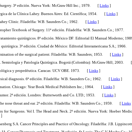
of Surgery. 3ª edición. Nueva York: McGraw Hill Inc.; 1979. [
Links
]
úrgica de la Clínica Lahey. Buenos Aires: Ed. Científica; 1954. [
Links
]
e Lahey Clinic. Filadelfia: W.B. Saunders Co.; 1962. [
Links
]
stopher Textbook of Surgery. 11ª edición. Filadelfia: W.B. Saunders Co.; 1977.
tratamiento quirúrgicos. 8ª edición. México DF: Editorial El Manual Moderno; 
 quirúrgica. 3ª edición. Ciudad de México: Editorial Interamericana S.A.; 1966
mination of the surgical patient. Filadelfia: W.B. Saunders; 1953. [
Links
]
. Semiología y Patología Quirúrgica. Bogotá (Colombia): McGraw Hill; 2003. 
miológica y propedéutica. Caracas: UCV OBE. 1973. [
Links
]
ical diagnosis. 6ª edición. Filadelfia: W.B. Saunders Co.; 1962. [
Links
]
mination. Chicago: Year Book Medical Publishers Inc.; 1964. [
Links
]
 tumor. 2ª edición. Londres: Butterworth and Co. LTD.; 1953. [
Links
]
the nose throat and ear. 2ª edición. Filadelfia: W.B. Saunders Co.; 1959. [
Links
y for Surgeons. Vol I. The Head and Neck. 2ª edición. Nueva York: Hoeber Medic
]
osenberg S.A. Cancer Principles and Practice of Oncology. Filadelfia: J.B. Lippin