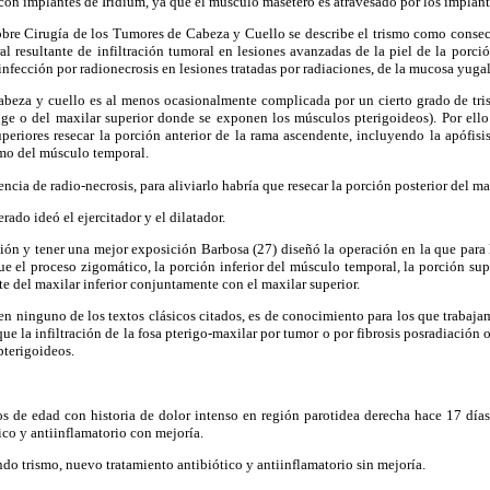
con implantes de Iridium, ya que el músculo masetero es atravesado por los implan
sobre Cirugía de los Tumores de Cabeza y Cuello se describe el trismo como conse
 resultante de infiltración tumoral en lesiones avanzadas de la piel de la porción
 infección por radionecrosis en lesiones tratadas por radiaciones, de la mucosa yuga
cabeza y cuello es al menos ocasionalmente complicada por un cierto grado de tri
inge o del maxilar superior donde se exponen los músculos pterigoideos). Por ell
uperiores resecar la porción anterior de la rama ascendente, incluyendo la apófisi
mo del músculo temporal.
cia de radio-necrosis, para aliviarlo habría que resecar la porción posterior del max
rado ideó el ejercitador y el dilatador.
ión y tener una mejor exposición Barbosa (27) diseñó la operación en la que para l
e el proceso zigomático, la porción inferior del músculo temporal, la porción sup
te del maxilar inferior conjuntamente con el maxilar superior.
n ninguno de los textos clásicos citados, es de conocimiento para los que trabajam
ue la infiltración de la fosa pterigo-maxilar por tumor o por fibrosis posradiación
pterigoideos.
 de edad con historia de dolor intenso en región parotidea derecha hace 17 días. 
ico y antiinflamatorio con mejoría.
ndo trismo, nuevo tratamiento antibiótico y antiinflamatorio sin mejoría.