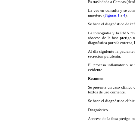
Es trasladada a Caracas (des
La veo en consulta y se con
masetero (
Figuras 1
a
4
).
Se hace el diagnóstico de inf
La tomografía y la RMN reve
absceso de la fosa pterigo-
diagnóstica por vía externa, 
Al día siguiente la paciente
secreción purulenta.
El proceso inflamatorio se
evidente.
Resumen
Se presenta un caso clínico
textos de uso corriente.
Se hace el diagnóstico clíni
Diagnóstico
Absceso de la fosa pterigo-ma