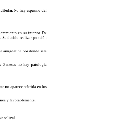
ndibular. No hay espasmo del
aramiento en su interior. Dx
. Se decide realizar punción
osa amigdalina por donde sale
os 6 meses no hay patología
e no aparece referida en los
ánea y favorablemente.
is salival.