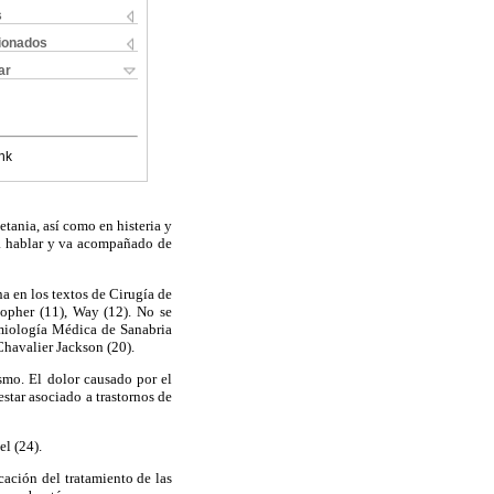
s
cionados
ar
nk
etania, así como en histeria y
ra hablar y va acompañado de
a en los textos de Cirugía de
topher (11), Way (12). No se
emiología Médica de Sanabria
 Chavalier Jackson (20).
smo. El dolor causado por el
estar asociado a trastornos de
el (24).
ación del tratamiento de las