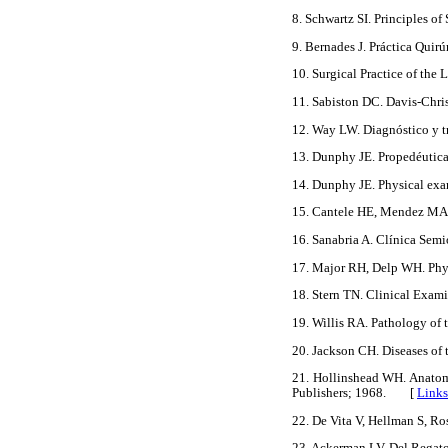
8. Schwartz SI. Principles 
9. Bernades J. Práctica Quir
10. Surgical Practice of th
11. Sabiston DC. Davis-Chri
12. Way LW. Diagnóstico y 
13. Dunphy JE. Propedéutica
14. Dunphy JE. Physical exa
15. Cantele HE, Mendez MA
16. Sanabria A. Clínica Se
17. Major RH, Delp WH. Phys
18. Stern TN. Clinical Exa
19. Willis RA. Pathology of
20. Jackson CH. Diseases of 
21. Hollinshead WH. Anatom
Publishers; 1968. [
Links
22. De Vita V, Hellman S, R