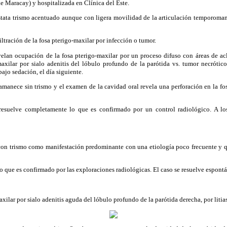
de Maracay) y hospitalizada en Clínica del Este.
stata trismo acentuado aunque con ligera movilidad de la articulación temporoma
iltración de la fosa pterigo-maxilar por infección o tumor.
lan ocupación de la fosa pterigo-maxilar por un proceso difuso con áreas de acl
maxilar por sialo adenitis del lóbulo profundo de la parótida vs. tumor necrótico
bajo sedación, el día siguiente.
 amanece sin trismo y el examen de la cavidad oral revela una perforación en la f
 resuelve completamente lo que es confirmado por un control radiológico. A l
 con trismo como manifestación predominante con una etiología poco frecuente y qu
co que es confirmado por las exploraciones radiológicas. El caso se resuelve espont
xilar por sialo adenitis aguda del lóbulo profundo de la parótida derecha, por litias