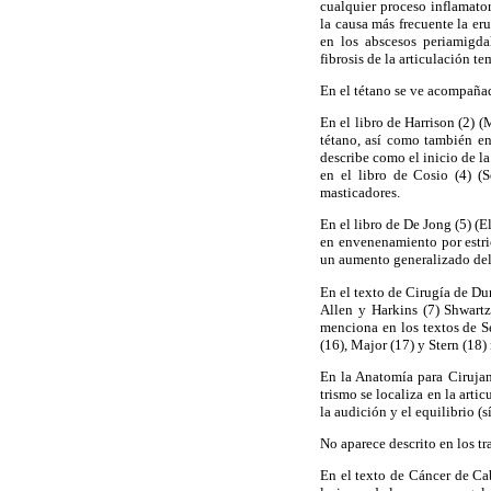
cualquier proceso inflamato
la causa más frecuente la er
en los abscesos periamigda
fibrosis de la articulación 
En el tétano se ve acompañad
En el libro de Harrison (2) 
tétano, así como también en
describe como el inicio de la
en el libro de Cosio (4) (
masticadores.
En el libro de De Jong (5) (E
en envenenamiento por estri
un aumento generalizado del
En el texto de Cirugía de Du
Allen y Harkins (7) Shwartz
menciona en los textos de S
(16), Major (17) y Stern (18)
En la Anatomía para Cirujan
trismo se localiza en la arti
la audición y el equilibrio (
No aparece descrito en los t
En el texto de Cáncer de Ca