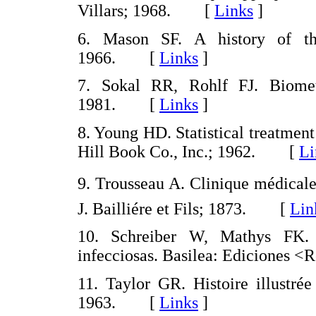
Villars; 1968. [
Links
]
6. Mason SF. A history of th
1966. [
Links
]
7. Sokal RR, Rohlf FJ. Biom
1981. [
Links
]
8. Young HD. Statistical treatme
Hill Book Co., Inc.; 1962. [
Li
9. Trousseau A. Clinique médicale d
J. Bailliére et Fils; 1873. [
Lin
10. Schreiber W, Mathys FK. I
infecciosas. Basilea: Edicione
11. Taylor GR. Histoire illustrée
1963. [
Links
]