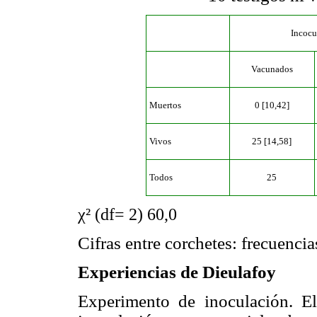
Incocu
Vacunados
Muertos
0 [10,42]
Vivos
25 [14,58]
Todos
25
χ² (df= 2) 60,0
Cifras entre corchetes: frecuencia
Experiencias de Dieulafoy
Experimento de inoculación. 