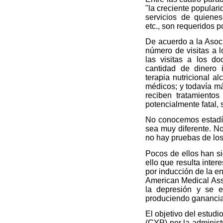
"la creciente populari
servicios de quienes
etc., son requeridos p
De acuerdo a la Asoc
número de visitas a l
las visitas a los do
cantidad de dinero 
terapia nutricional a
médicos; y todavía m
reciben tratamientos
potencialmente fatal,
No conocemos estadís
sea muy diferente. No
no hay pruebas de los
Pocos de ellos han si
ello que resulta inte
por inducción de la e
American Medical Asso
la depresión y se e
produciendo ganancia
El objetivo del estudi
(CYP) por la administ