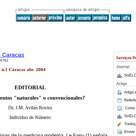
e Caracas
Serviços P
-4762
Journal
 n.1 Caracas abr. 2004
SciELO
Artigo
EDITORIAL
Artigo
ntos "naturales" o convencionales?
Referên
Dr. J.M. Avilán Rovira
Como c
SciELO
Individuo de Número
Traduç
Enviar 
dojas de la medicina moderna, Le Fanu (1) señala