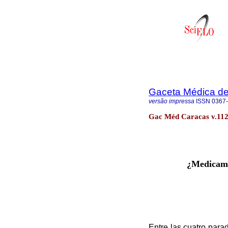
Gaceta Médica d
versão impressa
ISSN
0367
Gac Méd Caracas v.112
¿Medicame
Entre las cuatro para