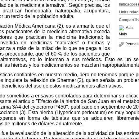
Indicadore
dad de la medicina alternativa". Según precisa, los
 practican homeopatía, naturopatía, acupuntura,
Links rela
or un tercio de la población adulta.
Compartilh
iación Médica Americana (2), es alarmante que el
Mais
os practicantes de la medicina alternativa exceda
Mais
ctores que practican la medicina tradicional; la
invertida en medicinas "naturales" o hierbas y
Permali
lcanza a más de la mitad de lo que se paga a los
ás preocupante, que el 60 % de los pacientes que
 alternativos, no lo informan a sus médicos. Esto es un se
 si las hierbas y los medicamentos se mezclan inapropiadament
ticas confiables en nuestro medio, pero no tenemos porque pe
s inquieta la reflexión de Shermer (2), quien señala un prob
 beneficios del uso de estos medicamentos alternativos.
do sometidos a ensayos controlados para determinar su eficac
resante el artículo "Efecto de la hierba de San Juan en el met
nzima 3A4 del cytocromo P450", publicado en septiembre de 200
ciation (3). Esta hierba (Hypericum perforatum) es muy popula
xpende en forma de tabletas que se adquieren libremente
s de millones de dólares anualmente.
o fue la evaluación de la alteración de la actividad de las enz
ración de la hierba. De todos es conocido el rol de estas enz