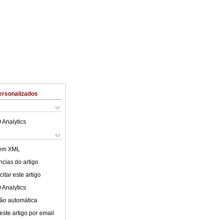
ersonalizados
 Analytics
 em XML
cias do artigo
itar este artigo
 Analytics
ão automática
este artigo por email