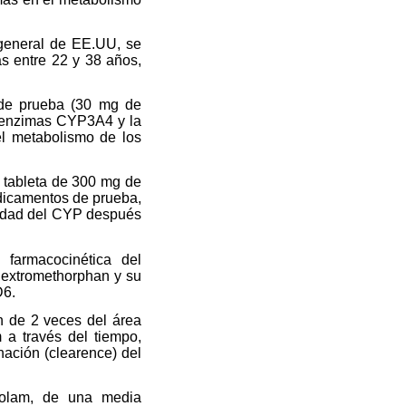
 general de EE.UU, se
s entre 22 y 38 años,
 de prueba (30 mg de
s enzimas CYP3A4 y la
l metabolismo de los
a tableta de 300 mg de
medicamentos de prueba,
ividad del CYP después
 farmacocinética del
dextromethorphan y su
D6.
n de 2 veces del área
 a través del tiempo,
nación (clearence) del
zolam, de una media