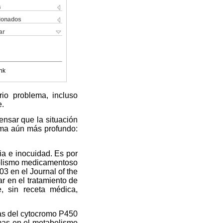
s
cionados
ar
nk
rio problema, incluso
e.
nsar que la situación
lema aún más profundo:
ia e inocuidad. Es por
abolismo medicamentoso
3 en el Journal of the
r en el tratamiento de
, sin receta médica,
imas del cytocromo P450
imas en el metabolismo