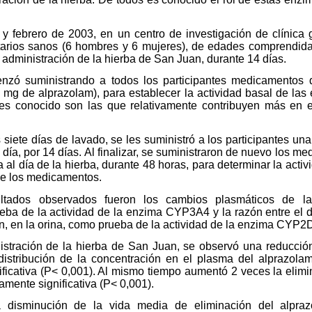
y febrero de 2003, en un centro de investigación de clínica
arios sanos (6 hombres y 6 mujeres), de edades comprendida
 administración de la hierba de San Juan, durante 14 días.
enzó suministrando a todos los participantes medicamentos
 mg de alprazolam), para establecer la actividad basal de la
 conocido son las que relativamente contribuyen más en e
iete días de lavado, se les suministró a los participantes un
l día, por 14 días. Al finalizar, se suministraron de nuevo los 
 al día de la hierba, durante 48 horas, para determinar la act
de los medicamentos.
ultados observados fueron los cambios plasmáticos de la
eba de la actividad de la enzima CYP3A4 y la razón entre el 
n, en la orina, como prueba de la actividad de la enzima CYP2
stración de la hierba de San Juan, se observó una reducció
 distribución de la concentración en el plasma del alprazolam
ificativa (P< 0,001). Al mismo tiempo aumentó 2 veces la elimi
amente significativa (P< 0,001).
a disminución de la vida media de eliminación del alpra