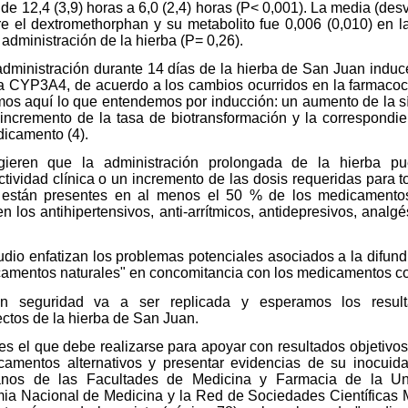
de 12,4 (3,9) horas a 6,0 (2,4) horas (P< 0,001). La media (des
re el dextromethorphan y su metabolito fue 0,006 (0,010) en la
administración de la hierba (P= 0,26).
 administración durante 14 días de la hierba de San Juan induce
ma CYP3A4, de acuerdo a los cambios ocurridos en la farmacoci
os aquí lo que entendemos por inducción: un aumento de la s
 incremento de la tasa de biotransformación y la correspondie
dicamento (4).
gieren que la administración prolongada de la hierba p
ctividad clínica o un incremento de las dosis requeridas para t
están presentes en al menos el 50 % de los medicamento
 los antihipertensivos, anti-arrítmicos, antidepresivos, analgé
udio enfatizan los problemas potenciales asociados a la difundid
icamentos naturales" en concomitancia con los medicamentos c
on seguridad va a ser replicada y esperamos los result
ectos de la hierba de San Juan.
 es el que debe realizarse para apoyar con resultados objetivos
camentos alternativos y presentar evidencias de su inocui
anos de las Facultades de Medicina y Farmacia de la Uni
ia Nacional de Medicina y la Red de Sociedades Científicas