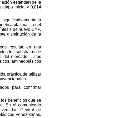
viación estándar) de la
 etapa inicial y 0,014
 significativamente la
nética plasmática del
íntesis de nuevo CYP,
nte disminución de la
uede resultar en una
odos los substratos de
s del mercado. Estos
sicos, antineoplásicos
a práctica de utilizar
onvencionales.
ados para confirmar
 los beneficios que se
dad. En el comunicado
versidad Central de
 Médicas Venezolanas,