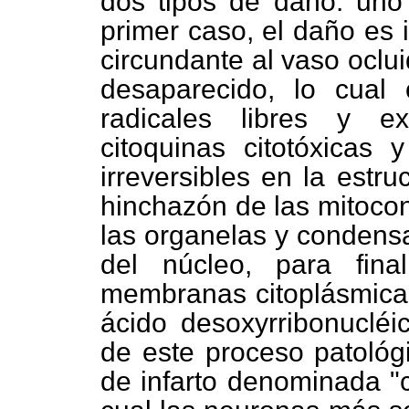
dos tipos de daño: uno 
primer caso, el daño es i
circundante al vaso oclu
desaparecido, lo cual
radicales libres y ex
citoquinas citotóxicas
irreversibles en la estru
hinchazón de las mitocon
las organelas y condensa
del núcleo, para fina
membranas citoplásmica 
ácido desoxyrribonuclé
de este proceso patológ
de infarto denominada "c