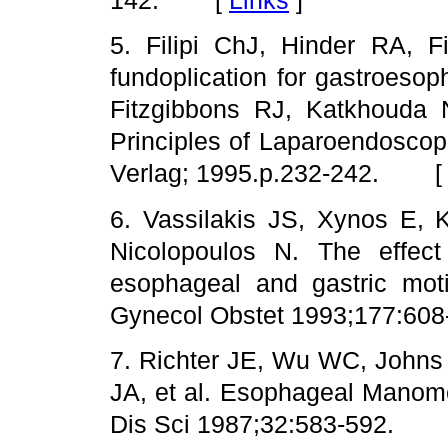
142. [
Links
]
5. Filipi ChJ, Hinder RA, F
fundoplication for gastroesop
Fitzgibbons RJ, Katkhouda 
Principles of Laparoendoscop
Verlag; 1995.p.232-242. 
6. Vassilakis JS, Xynos E, 
Nicolopoulos N. The effect
esophageal and gastric motil
Gynecol Obstet 1993;177:
7. Richter JE, Wu WC, Johns 
JA, et al. Esophageal Manomet
Dis Sci 1987;32:583-592.