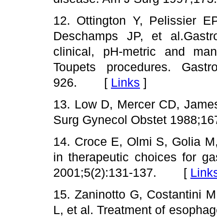
12. Ottington Y, Pelissier 
Deschamps JP, et al.Gastro
clinical, pH-metric and man
Toupets procedures. Gastro
926. [
Links
]
13. Low D, Mercer CD, James
Surg Gynecol Obstet 1988;
14. Croce E, Olmi S, Golia M,
in therapeutic choices for g
2001;5(2):131-137. [
Link
15. Zaninotto G, Costantini M
L, et al. Treatment of esophag