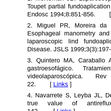
Toupet partial fundoaplicatio
Endosc 1994;8:851-856. 
2. Miguel PR, Moreira da
Esophageal manometry and 
laparoscopic lind fundoapl
Disease. JSLS 1999;3(3):1
3. Quintero MA, Caraballo 
gastroesofágico. Tratami
videolaparoscópica. Re
22. [
Links
]
4. Navarrete S, Leyba JL, De
true value of antirefl