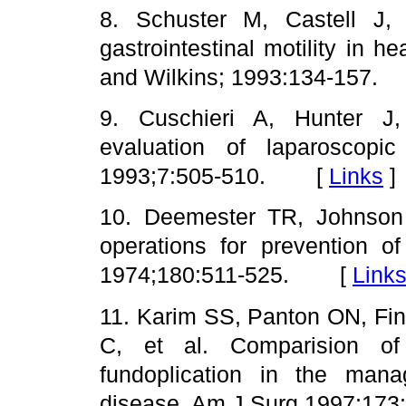
8. Schuster M, Castell J,
gastrointestinal motility in h
and Wilkins; 1993:134-157
9. Cuschieri A, Hunter J,
evaluation of laparoscopic
1993;7:505-510. [
Links
]
10. Deemester TR, Johnson 
operations for prevention o
1974;180:511-525. [
Link
11. Karim SS, Panton ON, Fin
C, et al. Comparision of 
fundoplication in the mana
disease. Am J Surg 1997;1