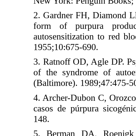
New York: Penguin Books;
2. Gardner FH, Diamond LK.
form of purpura produci
autosensitization to red bl
1955;10:675-690.
3. Ratnoff OD, Agle DP. Ps
of the syndrome of autoer
(Baltimore). 1989;47:475-5
4. Archer-Dubon C, Orozco
casos de púrpura sicogéni
148.
5. Berman DA, Roenigk 