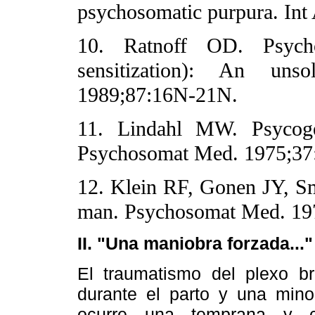
psychosomatic purpura. Int
10. Ratnoff OD. Psychog
sensitization): An u
1989;87:16N-21N.
11. Lindahl MW. Psycoge
Psychosomat Med. 1975;37
12. Klein RF, Gonen JY, S
man. Psychosomat Med. 19
II. "Una maniobra forzada..."
El traumatismo del plexo br
durante el parto y una mino
ocurre una temprana y co