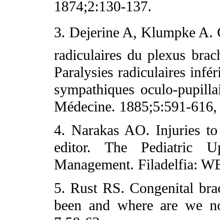
1874;2:130-137.
3. Dejerine A, Klumpke A. Co
radiculaires du plexus brach
Paralysies radiculaires infér
sympathiques oculo-pupilla
Médecine. 1885;5:591-616,
4. Narakas AO. Injuries to
editor. The Pediatric U
Management. Filadelfia: WB
5. Rust RS. Congenital bra
been and where are we no