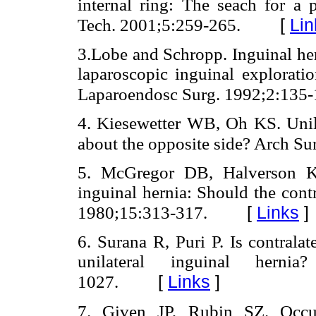
internal ring: The seach for a
[
Lin
Tech. 2001;5:259-265.
3.Lobe and Schropp. Inguinal hern
laparoscopic inguinal exploratio
Laparoendosc Surg. 1992;2:135-
4. Kiesewetter WB, Oh KS. Unila
about the opposite side? Arch S
5. McGregor DB, Halverson K,
inguinal hernia: Should the contr
[
Links
]
1980;15:313-317.
6. Surana R, Puri P. Is contralat
unilateral inguinal herni
[
Links
]
1027.
7. Given JP, Rubin SZ. Occurr