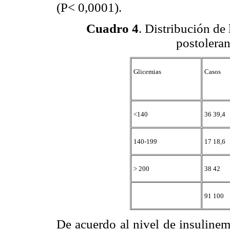
(P< 0,0001).
Cuadro 4
. Distribución de
postoleran
Glicemias
Casos
<140
36 39,4
140-199
17 18,6
> 200
38 42
91 100
De acuerdo al nivel de insulinem