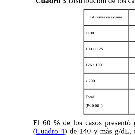
Cuadro 3
Distribución de los ca
Glicemia en ayunas
<100
100 al 125
126 a 199
> 200
Total
(P< 0.001)
El 60 % de los casos presentó g
(
Cuadro 4
) de 140 y más g/dL, 