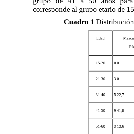
grupo de 41 a 50 años para 
corresponde al grupo etario de 15
Cuadro 1
Distribución
Edad
Mascu
F 
15-20
0 0
21-30
3 0
31-40
5 22,7
41-50
9 41,0
51-60
3 13,6