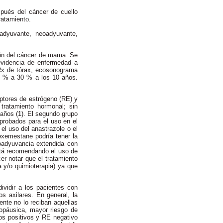
pués del cáncer de cuello
ratamiento.
adyuvante, neoadyuvante,
ción del cáncer de mama. Se
 evidencia de enfermedad a
Rx de tórax, ecosonograma
20 % a 30 % a los 10 años.
eptores de estrógeno (RE) y
tratamiento hormonal; sin
años (1). El segundo grupo
probados para el uso en el
el uso del anastrazole o el
xemestane podría tener la
coadyuvancia extendida con
está recomendando el uso de
r notar que el tratamiento
a y/o quimioterapia) ya que
ividir a los pacientes con
s axilares. En general, la
ente no lo reciban aquellas
opáusica, mayor riesgo de
ios positivos y RE negativo