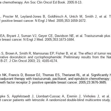
e chemotherapy. Am Soc Clin Oncol Ed Book. 2005:8-13.
J, Procter M, Leyland-Jones B, Goldhirsch A, Untch M, Smith J, et al. T
positive breast cancer.
N Engl J Med. 2005;353:1659-1672.
EA, Bryant J, Suman VJ, Geyer CE, Davidson NE, et al.
Trastuzumab plus 
e breast cancer.
N Engl J Med. 2005;353:1673-1684.
 S, Brown A, Smith R, Mamounas EP, Fisher B, et al. The effect of tumor res
erative doxorubicin and cyclophosphamide: Preliminary results from the Na
l B-27.
J Clin Oncol 2003; 21: 4165-4174.
m NK, Francis D, Booser DJ, Thomas ES, Therianet RL, et al. Significantly 
eoadjuvant therapy with trastuzumab, paclitaxel, and epirubicin chemotherapy: 
wth factor receptor 2- positive operable breast cancer. 2005;23:3676-3685.
ke S, Appfelstaedt J, Llombart-Cussac A, Eremin J, Vinholes J, et al
cancer patients with letrozole: A randomized double-blind multicentre study