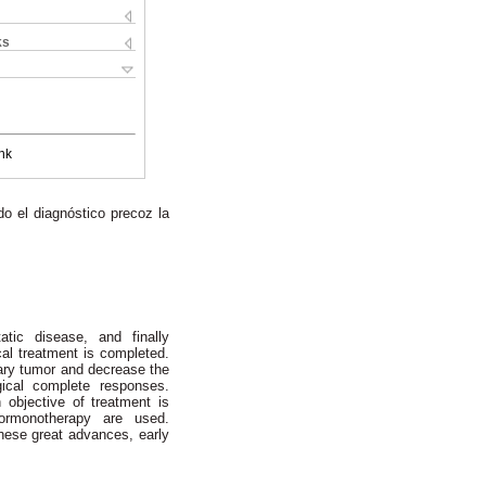
ks
nk
do el diagnóstico precoz la
tic disease, and finally
cal treatment is completed.
ary tumor and decrease the
gical complete responses.
objective of treatment is
ormonotherapy are used.
 these great advances, early