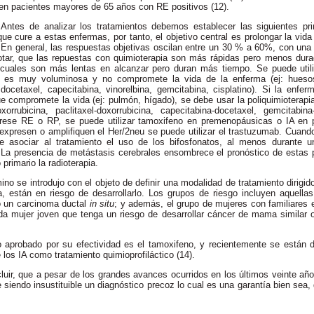
en pacientes mayores de 65 años con RE positivos (12).
Antes de analizar los tratamientos debemos establecer las siguientes pri
ue cure a estas enfermas, por tanto, el objetivo central es prolongar la vid
 En general, las respuestas objetivas oscilan entre un 30 % a 60%, con una
ar, que las repuestas con quimioterapia son más rápidas pero menos dura
 cuales son más lentas en alcanzar pero duran más tiempo. Se puede util
es muy voluminosa y no compromete la vida de la enferma (ej: huesos,
, docetaxel, capecitabina, vinorelbina, gemcitabina, cisplatino). Si la en
e compromete la vida (ej: pulmón, hígado), se debe usar la poliquimioterapi
orrubicina, paclitaxel-doxorrubicina, capecitabina-docetaxel, gemcitabina
rese RE o RP, se puede utilizar tamoxifeno en premenopáusicas o IA en
expresen o amplifiquen el Her/2neu se puede utilizar el trastuzumab. Cuan
 asociar al tratamiento el uso de los bifosfonatos, al menos durante u
. La presencia de metástasis cerebrales ensombrece el pronóstico de estas
 primario la radioterapia.
ino se introdujo con el objeto de definir una modalidad de tratamiento dirigi
 están en riesgo de desarrollarlo. Los grupos de riesgo incluyen aquella
 o un carcinoma ductal
in situ
; y además, el grupo de mujeres con familiares 
a mujer joven que tenga un riesgo de desarrollar cáncer de mama similar
o aprobado por su efectividad es el tamoxifeno, y recientemente se están d
 los IA como tratamiento quimioprofiláctico (14).
uir, que a pesar de los grandes avances ocurridos en los últimos veinte año
siendo insustituible un diagnóstico precoz lo cual es una garantía bien sea, 