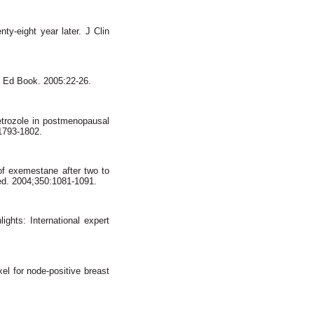
nty-eight year later.
J Clin
 Ed Book. 2005:22-26.
etrozole in postmenopausal
1793-1802.
of exemestane after two to
d. 2004;350:1081-1091.
ghts: International expert
el for node-positive breast