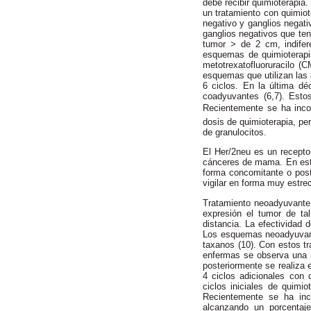
debe recibir quimioterapia
un tratamiento con quimio
negativo y ganglios negati
ganglios negativos que ten
tumor > de 2 cm, indifer
esquemas de quimioterapi
metotrexatofluoruracilo (C
esquemas que utilizan las a
6 ciclos. En la última dé
coadyuvantes (6,7). Estos
Recientemente se ha incor
dosis de quimioterapia, pe
de granulocitos.
El Her/2neu es un recepto
cánceres de mama. En este
forma concomitante o poste
vigilar en forma muy estre
Tratamiento neoadyuvante.
expresión el tumor de ta
distancia. La efectividad
Los esquemas neoadyuvante
taxanos (10). Con estos t
enfermas se observa una m
posteriormente se realiza 
4 ciclos adicionales con 
ciclos iniciales de quimio
Recientemente se ha inc
alcanzando un porcentaj