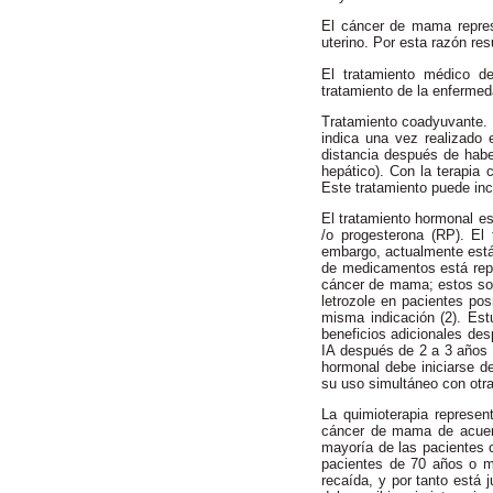
El cáncer de mama repres
uterino. Por esta razón re
El tratamiento médico d
tratamiento de la enfermed
Tratamiento coadyuvante. E
indica una vez realizado 
distancia después de hab
hepático). Con la terapia
Este tratamiento puede inc
El tratamiento hormonal es
/o progesterona (RP). El
embargo, actualmente está
de medicamentos está repr
cáncer de mama; estos son:
letrozole en pacientes p
misma indicación (2). Est
beneficios adicionales des
IA después de 2 a 3 años 
hormonal debe iniciarse de
su uso simultáneo con otr
La quimioterapia represen
cáncer de mama de acuerdo
mayoría de las pacientes c
pacientes de 70 años o m
recaída, y por tanto está 