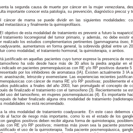
enta la segunda causa de muerte por cáncer en la mujer venezolana, des
sulta importante conocer esta patología, su prevención, diagnóstico precoz y t
el cáncer de mama se puede dividir en las siguientes modalidades: co
ad metastásica y finalmente la quimioprofilaxis.
l objetivo de esta modalidad de tratamiento es prevenir a futuro la reapari
el tratamiento locorregional del tumor primario, y además, no debe existir
er realizado los estudios complementarios pertinentes (gammagrama óseo, 
 coadyuvante, aumentamos en forma general, la sobrevida global entre un 
luir como modalidad, el tratamiento hormonal, la quimioterapia, o ambos.
tá justificado en aquellas pacientes cuyo tumor exprese la presencia de rec
 tamoxifeno ha sido desde hace más de 30 años la piedra angular en el 
 indicado en pacientes premenopáusicas con RE y/o RP positivos durante 5 
esentado por los inhibidores de aromatasa (IA). Existen actualmente 3 IA a
 anastrazole, letrozole y exemestane. Las experiencias recientes justifican 
osmenopáusicas con cáncer de mama RE y/o RP positivas; posiblemente el e
udios publicados a finales del año 2003, han promulgado el concepto de 
pués de finalizado el tratamiento con el tamoxifeno (3). Recientemente se 
del uso del tamoxifeno, en mujeres posmenopáusicas (4). Es importante hace
spués de haber finalizado alguna otra modalidad de tratamiento (radioterapi
as modalidades no está recomendado.
ta la otra modalidad de tratamiento coadyuvante. En este caso debemos d
 al factor de riesgo más importante, como lo es el estado de los ganglio
on ganglios positivos deben recibir alguna forma de quimioterapia; posiblem
ás con RE y/o RP positivos; mientras más joven sea la paciente posmen
justificado el uso de la quimioterapia. Toda paciente posmenopáusica, gangl