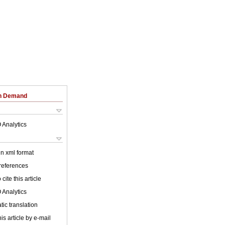
on Demand
 Analytics
 in xml format
 references
cite this article
 Analytics
ic translation
is article by e-mail