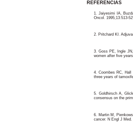
REFERENCIAS
1. Jaiyesimi IA, Buz
Oncol. 1995;13:513-5
2. Pritchard KI. Adju
3. Goss PE, Ingle JN,
women after five years
4. Coombes RC, Hall E
three years of tamoxi
5. Goldhirsch A, Glic
consensus on the prima
6. Martin M, Pienkowsk
cancer.
N Engl J Med.