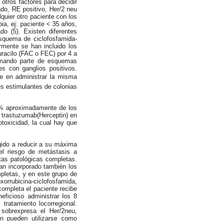
otros factores para decidir
do, RE positivo, Her/2 neu
quier otro paciente con los
ia, ej: paciente < 35 años,
o (5). Existen diferentes
squema de ciclofosfamida-
ormente se han incluido los
ruracilo (FAC o FEC) por 4 a
formando parte de esquemas
es con ganglios positivos.
te en administrar la misma
es estimulantes de colonias
0 % aproximadamente de los
 trastuzumab(Herceptin) en
otoxicidad, la cual hay que
igido a reducir a su máxima
el riesgo de metástasis a
tas patológicas completas.
an incorporado también los
pletas, y en este grupo de
orrubicina-ciclofosfamida,
completa el paciente recibe
eficioso administrar los 8
 tratamiento locorregional.
sobrexpresa el Her/2neu,
n pueden utilizarse como