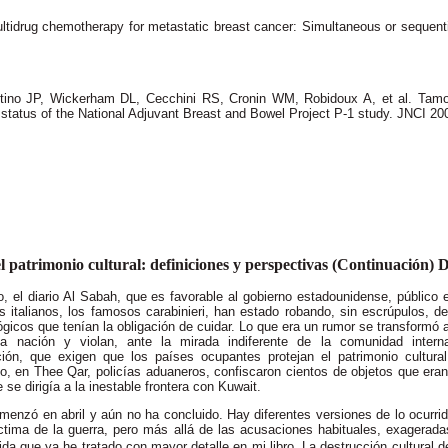
ltidrug chemotherapy for metastatic breast cancer: Simultaneous or sequent
tino JP, Wickerham DL, Cecchini RS, Cronin WM, Robidoux A, et al. Tamox
 status of the National Adjuvant Breast and Bowel Project P-1 study.
JNCI 20
l patrimonio cultural: definiciones y perspectivas (Continuación)
, el diario Al Sabah, que es favorable al gobierno estadounidense, público
s italianos, los famosos carabinieri, han estado robando, sin escrúpulos, 
gicos que tenían la obligación de cuidar. Lo que era un rumor se transformó 
a nación y violan, ante la mirada indiferente de la comunidad interna
ción, que exigen que los países ocupantes protejan el patrimonio cultura
 en Thee Qar, policías aduaneros, confiscaron cientos de objetos que era
 se dirigía a la inestable frontera con Kuwait.
menzó en abril y aún no ha concluido. Hay diferentes versiones de lo ocurri
íctima de la guerra, pero más allá de las acusaciones habituales, exagerad
ida que ya he tratado con mayor detalle en mi libro  La destrucción cultural de