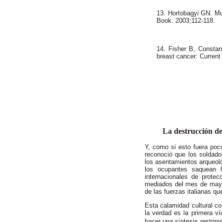
13. Hortobagyi GN. Mu
Book. 2003;112-118.
14. Fisher B, Constan
breast cancer: Current
La destrucción de
Y, como si esto fuera poco
reconoció que los soldado
los asentamientos arqueoló
los ocupantes saquean l
internacionales de protec
mediados del mes de mayo,
de las fuerzas italianas que
Esta calamidad cultural co
la verdad es la primera v
hacer una síntesis restring