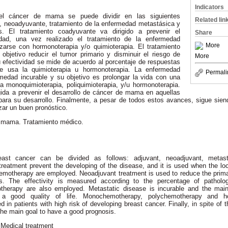
Indicators
del cáncer de mama se puede dividir en las siguientes
Related lin
 neoadyuvante, tratamiento de la enfermedad metastásica y
xis. El tratamiento coadyuvante va dirigido a prevenir el
Share
edad, una vez realizado el tratamiento de la enfermedad
More
izarse con hormonoterapia y/o quimioterapia. El tratamiento
bjetivo reducir el tumor primario y disminuir el riesgo de
More
 efectividad se mide de acuerdo al porcentaje de respuestas
Se usa la quimioterapia u hormonoterapia. La enfermedad
Permali
edad incurable y su objetivo es prolongar la vida con una
la monoquimioterapia, poliquimioterapia, y/u hormonoterapia.
igida a prevenir el desarrollo de cáncer de mama en aquellas
para su desarrollo. Finalmente, a pesar de todos estos avances, sigue sien
izar un buen pronóstico.
e mama. Tratamiento médico.
east cancer can be divided as follows: adjuvant, neoadjuvant, metasta
 treatment prevent the developing of the disease, and it is used when the lo
motherapy are employed. Neoadjuvant treatment is used to reduce the prim
is. The effectivity is measured according to the percentage of patholo
herapy are also employed. Metastatic disease is incurable and the main 
th a good quality of life. Monochemotherapy, polychemotherapy and h
ed in patients with high risk of developing breast cancer. Finally, in spite of
the main goal to have a good prognosis.
 Medical treatment