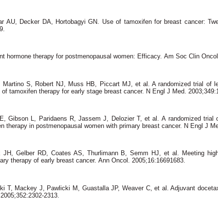
dar AU, Decker DA, Hortobagyi GN.
Use of tamoxifen for breast cancer: Twe
29.
vant hormone therapy for postmenopausal women: Efficacy.
Am Soc Clin Oncol
 Martino S, Robert NJ, Muss HB, Piccart MJ, et al. A randomized trial of l
 of tamoxifen therapy for early stage breast cancer.
N Engl J Med. 2003;349:
, Gibson L, Paridaens R, Jassem J, Delozier T, et al.
A randomized trial 
fen therapy in postmenopausal women with primary breast cancer.
N Engl J Me
k JH, Gelber RD, Coates AS, Thurlimann B, Semm HJ, et al. Meeting highli
ry therapy of early breast cancer.
Ann Oncol. 2005;16:16691683.
i T, Mackey J, Pawlicki M, Guastalla JP, Weaver C, et al. Adjuvant docetax
 2005;352:2302-2313.