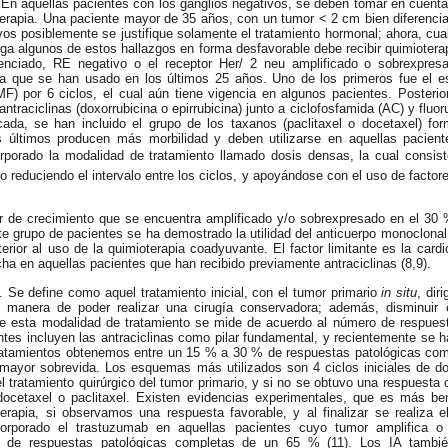
. En aquellas pacientes con los ganglios negativos, se deben tomar en cuenta 
terapia. Una paciente mayor de 35 años, con un tumor < 2 cm bien diferencia
vos posiblemente se justifique solamente el tratamiento hormonal; ahora, cual
ga algunos de estos hallazgos en forma desfavorable debe recibir quimioterap
enciado, RE negativo o el receptor Her/ 2 neu amplificado o sobrexpresad
a que se han usado en los últimos 25 años. Uno de los primeros fue el e
MF) por 6 ciclos, el cual aún tiene vigencia en algunos pacientes. Posteri
ntraciclinas (doxorrubicina o epirrubicina) junto a ciclofosfamida (AC) y fluo
cada, se han incluido el grupo de los taxanos (paclitaxel o docetaxel) 
 últimos producen más morbilidad y deben utilizarse en aquellas pacient
porado la modalidad de tratamiento llamado dosis densas, la cual consis
ro reduciendo el intervalo entre los ciclos, y apoyándose con el uso de factor
r de crecimiento que se encuentra amplificado y/o sobrexpresado en el 3
 grupo de pacientes se ha demostrado la utilidad del anticuerpo monoclonal
rior al uso de la quimioterapia coadyuvante. El factor limitante es la cardi
cha en aquellas pacientes que han recibido previamente antraciclinas (8,9).
 Se define como aquel tratamiento inicial, con el tumor primario
in situ
, dir
l manera de poder realizar una cirugía conservadora; además, disminuir 
 de esta modalidad de tratamiento se mide de acuerdo al número de respues
s incluyen las antraciclinas como pilar fundamental, y recientemente se h
ratamientos obtenemos entre un 15 % a 30 % de respuestas patológicas com
ayor sobrevida. Los esquemas más utilizados son 4 ciclos iniciales de dox
el tratamiento quirúrgico del tumor primario, y si no se obtuvo una respuesta 
docetaxel o paclitaxel. Existen evidencias experimentales, que es más ben
terapia, si observamos una respuesta favorable, y al finalizar se realiza el
orporado el trastuzumab en aquellas pacientes cuyo tumor amplifica o 
e de respuestas patológicas completas de un 65 % (11). Los IA tambié