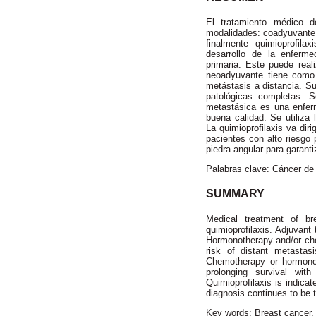
El tratamiento médico 
modalidades: coadyuvante,
finalmente quimioprofila
desarrollo de la enferm
primaria. Este puede real
neoadyuvante tiene como o
metástasis a distancia. Su
patológicas completas. 
metastásica es una enferm
buena calidad. Se utiliza 
La quimioprofilaxis va dir
pacientes con alto riesgo 
piedra angular para garant
Palabras clave: Cáncer d
SUMMARY
Medical treatment of br
quimioprofilaxis. Adjuvant
Hormonotherapy and/or che
risk of distant metastas
Chemotherapy or hormonot
prolonging survival wi
Quimioprofilaxis is indicat
diagnosis continues to be 
Key words: Breast cancer.