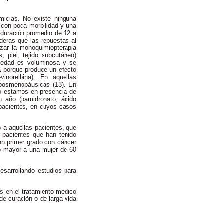
micias. No existe ninguna
a con poca morbilidad y una
 duración promedio de 12 a
deras que las repuestas al
izar la monoquimiopterapia
 piel, tejido subcutáneo)
fermedad es voluminosa y se
a porque produce un efecto
-vinorelbina). En aquellas
 posmenopáusicas (13). En
do estamos en presencia de
n año (pamidronato, ácido
 pacientes, en cuyos casos
do a aquellas pacientes, que
s pacientes que han tenido
en primer grado con cáncer
 o mayor a una mujer de 60
esarrollando estudios para
s en el tratamiento médico
de curación o de larga vida