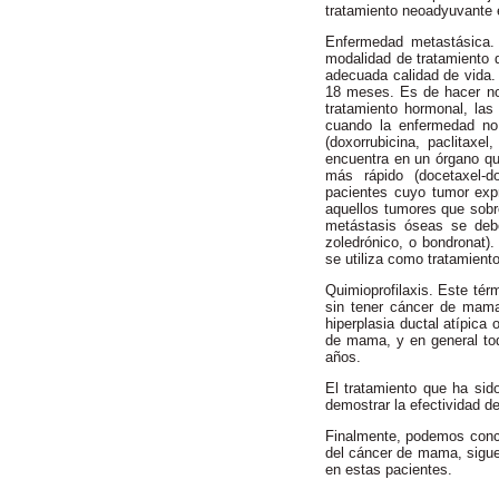
tratamiento neoadyuvante 
Enfermedad metastásica. 
modalidad de tratamiento q
adecuada calidad de vida.
18 meses. Es de hacer not
tratamiento hormonal, las
cuando la enfermedad no 
(doxorrubicina, paclitaxel
encuentra en un órgano qu
más rápido (docetaxel-dox
pacientes cuyo tumor exp
aquellos tumores que sobr
metástasis óseas se debe
zoledrónico, o bondronat)
se utiliza como tratamiento
Quimioprofilaxis. Este térm
sin tener cáncer de mama,
hiperplasia ductal atípica
de mama, y en general tod
años.
El tratamiento que ha sid
demostrar la efectividad de
Finalmente, podemos concl
del cáncer de mama, sigue 
en estas pacientes.