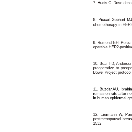
7. Hudis C. Dose-dens
8. Piccart-Gebhart M
chemotherapy in HER2 
9. Romond EH, Perez 
operable HER2-positiv
10. Bear HD, Anderson
preoperative to preop
Bowel Project protoco
11. Buzdar AU, Ibrahi
remission rate after n
in human epidermal gro
12. Eiermann W, Paep
postmenopausal breast 
1532.