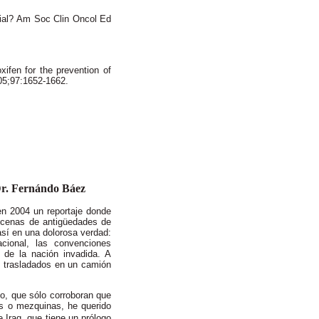
ial?
Am Soc Clin Oncol Ed
ifen for the prevention of
05;97:1652-1662.
 Dr. Fernándo Báez
 en 2004 un reportaje donde
decenas de antigüedades de
así en una dolorosa verdad:
cional, las convenciones
l de la nación invadida. A
n trasladados en un camión
do, que sólo corroboran que
as o mezquinas, he querido
 Iraq, que tiene un prólogo