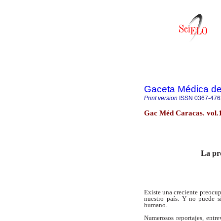
Gaceta Médica d
Print version
ISSN
0367-476
Gac Méd Caracas. vol.
La pr
Existe una creciente preocup
nuestro
país. Y no puede si
humano.
Numerosos reportajes, entr