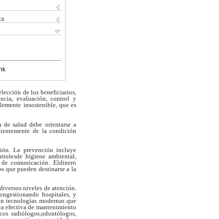
ks
nk
elección de los beneficiarios,
encia, evaluación, control y
blemente
insostenible, que es
a de salud debe orientarse a
dientemente
de la condición
ción. La prevención incluye
trolesde higiene ambiental,
 de comunicación. Eldinero
sos que pueden destinarse a la
 diversos niveles de atención.
congestionando hospitales, y
on tecnologías
modernas que
a efectiva de
mantenimiento
icos radiólogos,odontólogos,