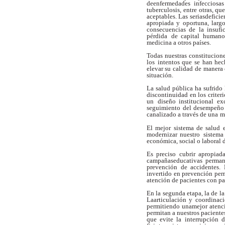
deenfermedades infecciosa
tuberculosis,
entre otras, qu
aceptables. Las seriasdeficie
apropiada y oportuna, larg
consecuencias de la insufi
pérdida
de capital humano
medicina a otros países.
Todas nuestras constitucion
los
intentos que se han hec
elevar su calidad
de manera 
situación.
La salud pública ha sufrido
discontinuidad en los criteri
un
diseño institucional ex
seguimiento
del desempeño 
canalizado a través de una
m
El mejor sistema de salud e
modernizar nuestro
sistema
económica, social o laboral 
Es preciso cubrir apropiada
campañaseducativas permane
prevención de accidentes.
invertido en prevención per
atención de pacientes con pa
En la segunda etapa, la de la
Laarticulación y coordinaci
permitiendo unamejor atenci
permitan a nuestros paciente
que evite la interrupción 