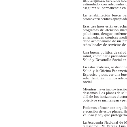
fisioterapistas, servicios soc
estimulado con adecuadas 
aseguren su
permanencia en e
La rehabilitación busca per
promoversecentros apropiada
Esas tres fases están estrec
programas de atención mater
paludismo,
dengue, enferme
enfermedades
crónicas medi
debe acompañarse de un
pr
redes locales de servicios de
Una buena política de salud
salud,
combinar a prestadore
Salud y
Desarrollo Social en
En estas materias, se dispon
Salud y la Oficina Panameric
Espreciso promover una bu
solo. También
implica adecu
social.
Mientras haya improvisación,
deseamos. Los planes de sal
allá de los
horizontes electo
objetivos se mantengan yper
Podemos afirmar con orgullo
ejecución
de estos planes. H
valioso y hay que
protegerlo
La Academia Nacional de Me
talescomo J.M. Vargas, Luis R