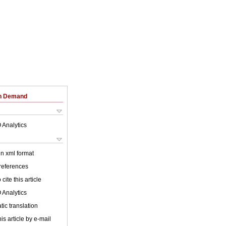
on Demand
 Analytics
 in xml format
 references
cite this article
 Analytics
ic translation
is article by e-mail