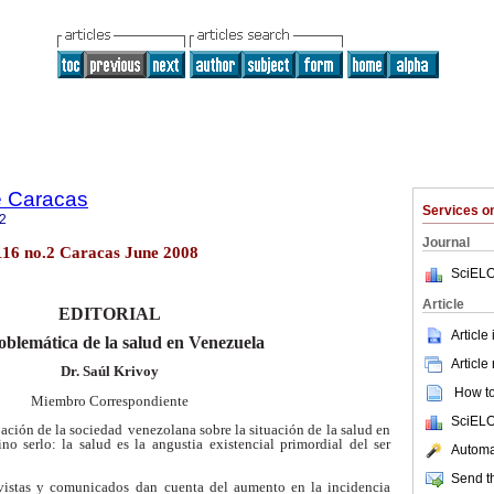
e Caracas
Services 
2
Journal
116 no.2 Caracas June 2008
SciELO
Article
EDITORIAL
Article
oblemática de la salud en Venezuela
Article
Dr. Saúl Krivoy
How to 
Miembro Correspondiente
SciELO
ación de la sociedad
venezolana sobre la situación de la salud en
no serlo: la salud es la angustia
existencial primordial del ser
Automat
Send th
evistas y comunicados
dan cuenta del aumento en la incidencia