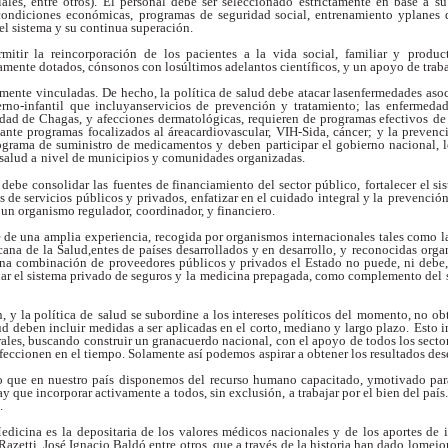
iales, en
tre otros). El personal debe ser seleccionado
estrictamente en base a su
condiciones económicas,
programas de seguridad social, entrenamiento yplanes d
l sistema y su continua superación.
mitir la reincorporación
de los pacientes a la vida social, familiar y
produc
mente dotados, cónsonos con losúltimos adelantos científicos, y un apoyo de trab
hamente vinculadas.
De hecho, la política de salud debe atacar lasenfermedades aso
no-infantil que incluyanservicios de prevención y tratamiento; las
enfermedad
dad de Chagas, y afecciones
dermatológicas, requieren de programas efectivos
de
ante programas focalizados al áreacardiovascular, VIH-Sida, cáncer; y la prevenc
ograma de suministro de medicamentos y deben
participar el gobierno nacional, 
 salud a
nivel de municipios y comunidades organizadas.
 debe consolidar las
fuentes de financiamiento del sector público,
fortalecer el s
s de servicios públicos y
privados, enfatizar en el cuidado integral y la
prevención,
 un organismo regulador,
coordinador, y financiero.
e de una amplia
experiencia, recogida por organismos internacionales
tales como 
ana de la Salud,entes de países desarrollados y en desarrollo, y
reconocidas orga
ena combinación de
proveedores públicos y privados el Estado no puede,
ni debe,
ar el sistema privado de seguros y la
medicina prepagada, como complemento del 
 y la política de
salud se subordine a los intereses políticos del
momento, no obt
ud deben incluir medidas
a ser aplicadas en el corto, mediano y largo plazo.
Esto i
rales, buscando construir un granacuerdo nacional, con el apoyo de todos los secto
feccionen en el tiempo. Solamente así podemos
aspirar a obtener los resultados de
 que en nuestro país
disponemos del recurso humano capacitado, ymotivado para
ay que incorporar activamente a
todos, sin exclusión, a trabajar por el bien del país.
.
dicina es la
depositaria de los valores médicos nacionales y de
los aportes de 
azetti, José Ignacio Baldó,entre otros, que a través de la historia han dado lomejor