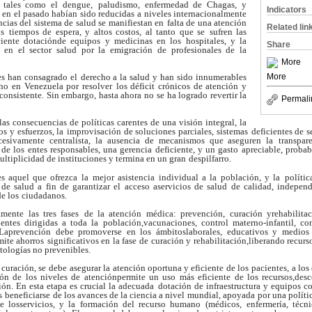
s tales como el dengue,
paludismo, enfermedad de Chagas, y
Indicators
e en el pasado habían sido reducidas
a niveles internacionalmente
ncias del sistema de salud se manifiestan en
falta de una atención
Related lin
os
tiempos de espera, y altos costos, al tanto que se
sufren las
ciente dotaciónde equipos y medicinas en los hospitales, y la
Share
 en el sector salud por la emigración
de profesionales de la
More
More
es han consagrado el
derecho a la salud y han sido innumerables
ho en Venezuela por resolver
los déficit crónicos de atención y
consistente. Sin embargo, hasta ahora no
se ha logrado revertir la
Permali
 las consecuencias de
políticas carentes de una visión integral, la
os y esfuerzos, la
improvisación de soluciones parciales, sistemas
deficientes de s
cesivamente centralista, la
ausencia de mecanismos que aseguren la
transpar
de los entes responsables, una gerencia
deficiente, y un gasto apreciable, proba
ultiplicidad de instituciones y termina en un gran
despilfarro.
s aquel que ofrezca la
mejor asistencia individual a la población, y la
polític
 de salud a fin de garantizar el acceso aservicios de salud de calidad, indepen
de los
ciudadanos.
mente las tres fases
de la atención médica: prevención, curación yrehabilita
ntes dirigidas a toda la población,vacunaciones, control materno-infantil, con
 Laprevención debe promoverse en los ámbitoslaborales, educativos y medios
mite ahorros
significativos en la fase de curación y rehabilitación,liberando recur
tologías no prevenibles.
 curación, se debe
asegurar la atención oportuna y eficiente de los
pacientes, a los
ón de los niveles de atenciónpermite un uso más eficiente de los recursos,des
ón. En esta etapa es crucial la adecuada
dotación de infraestructura y equipos c
s
beneficiarse de los avances de la ciencia a nivel
mundial, apoyada por una polític
de losservicios, y la formación del recurso humano
(médicos, enfermería, técn