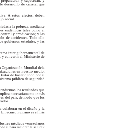
 preparación y capacidad,
y
e desarrollo de carrera, que
tiva. A estos efectos, deben
ajo
social.
ciadas a la pobreza, mediante
es endémicas tales como el
 control y erradicación; y las
ión
de accidentes. Todo ello
los gobiernos
estadales, y las
istema inter-gubernamental de
 y convertir al Ministerio de
la Organización Mundial dela
nizaciones en nuestro medio.
 tratar de hacerlo todo por sí
sistema
público de seguridad
endremos los resultados que
mplica necesariamente ir más
res
del país, de modo que los
seados.
 colaborar en el diseño y la
El recurso humano es el más
ilustres médicos venezolanos
 de sí para mejorar la salud y