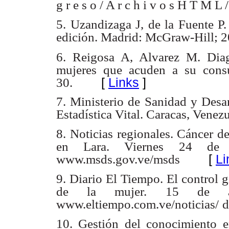
g r e s o / A r c h i v o s H T M L /
5. Uzandizaga J, de la Fuente P.
edición. Madrid: McGraw-Hill; 2
6. Reigosa A, Alvarez M. Dia
mujeres que acuden a su consu
[
Links
]
30.
7. Ministerio de Sanidad y Desa
Estadística Vital. Caracas, Venezu
8. Noticias regionales. Cáncer d
en Lara. Viernes 24 de 
[
Li
www.msds.gov.ve/msds
9. Diario El Tiempo. El control 
de la mujer. 15 de ab
www.eltiempo.com.ve/noticias/
d
10. Gestión del conocimiento e