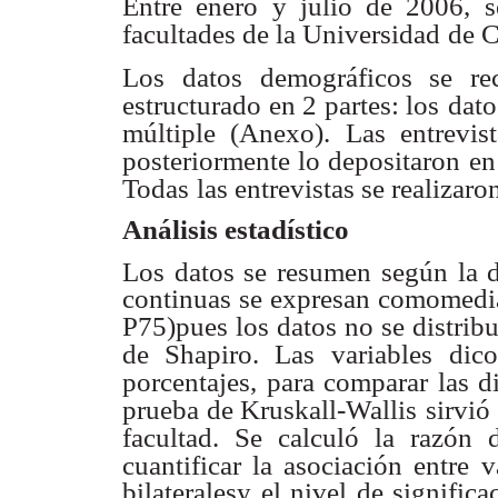
Entre enero y julio de 2006, s
facultades de la Universidad
de C
Los datos demográficos se re
estructurado en 2 partes: los
dato
múltiple (Anexo). Las entrevis
posteriormente lo depositaron
en
Todas
las entrevistas se realizar
Análisis estadístico
Los datos se resumen según la d
continuas se expresan comomedian
P75)pues los datos no se distri
de Shapiro. Las variables
dic
porcentajes, para comparar las d
prueba de Kruskall-Wallis
sirvió
facultad. Se calculó la razón 
cuantificar la asociación entre
v
bilateralesy el nivel de significa