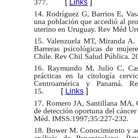
[
Links
]
377.
14. Rodríguez G, Barrios E, Vasal
una población que accedió al
pro
uterino en
Uruguay. Rev Méd Ur
15. Valenzuela MT, Miranda A.
Barreras psicológicas de mujer
Chile. Rev Chil
Salud Pública. 2
16. Raymundo M, Julio C, Casc
prácticas en la citología
cervi
Centroamérica y Panamá. Re
[
Links
]
15.
17. Romero JA, Santillana MA, G
de detección oportuna del cáncer
Méd.
IMSS.1997;35:227-232.
18. Bower M. Conocimiento y ac
análisis de Papanicolaou. R