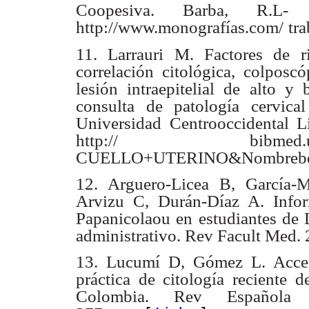
Coopesiva. Barba, R.L- 
http://www.monografías.com/
tr
11. Larrauri M. Factores de r
correlación citológica, colposcó
lesión intraepitelial de
alto y 
consulta
de patología cervica
Universidad Centrooccidental L
http://
bibmed.
CUELLO+UTERINO&Nombrebd
12. Arguero-Licea B, García-
Arvizu C, Durán-Díaz A. Info
Papanicolaou en
estudiantes de 
administrativo. Rev Facult Med.
13. Lucumí D, Gómez L. Accesi
práctica de citología reciente d
Colombia. Rev Española