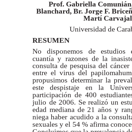
Prof. Gabriella Comunián,
Blanchard, Br. Jorge F. Briceñ
Martí Carvajal
Universidad de Car
RESUMEN
No disponemos de estudios q
cuantía y
razones de la inasist
consulta de pesquisa del cáncer 
entre el virus del papilomahum
propusimos
determinar la preval
este despistaje en la Univer
participación de 400
estudiante
julio
de 2006. Se realizó un est
edad mediana de 21 años y ran
niega haber
acudido a la consult
sexuales y el 54 % afirma conoce
Concluimos que la
prevalencia de