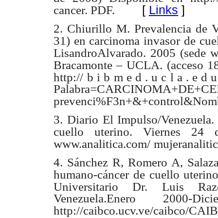
[
Links
]
cancer. PDF.
2. Chiurillo M. Prevalencia de 
31) en carcinoma invasor de
cue
LisandroAlvarado. 2005 (sede 
Bracamonte – UCLA. (acceso 1
http://
b i b m e d . u c l a . e d u
Palabra=CARCINOMA+DE+C
prevenci%F3n+&+control&Nom
3. Diario El Impulso/Venezuela
cuello uterino. Viernes 24
www.analitica.com/
mujeranaliti
4. Sánchez R, Romero A, Salaza
humano-cáncer de cuello uterin
Universitario Dr.
Luis Raze
Venezuela.Enero 2000-D
http://caibco.ucv.ve/caibco/CAI