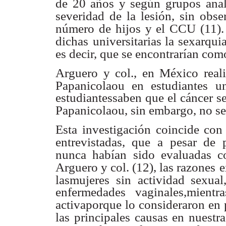
de 20 años y según grupos
ana
severidad de la lesión, sin obse
número de hijos y el CCU (11).
dichas
universitarias la sexarqu
es decir, que se encontrarían com
Arguero y col., en México reali
Papanicolaou en estudiantes
u
estudiantessaben que el cáncer s
Papanicolaou, sin embargo, no s
Esta investigación coincide con 
entrevistadas, que a
pesar de p
nunca habían sido evaluadas c
Arguero y col. (12), las razones
e
lasmujeres sin actividad sexual
enfermedades vaginales,mient
activaporque lo consideraron en 
las principales causas en nuestra