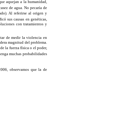
s que aquejan a la humanidad,
scasez de agua. No pecaría de
o). Al referirse al origen y
ficó sus causas en genéticas,
oluciones con tratamientos y
tar de medir la violencia en
dadera magnitud del problema.
 la fuerza física o el poder,
 tenga muchas probabilidades
 2006, observamos que la de