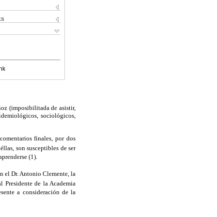
ks
nk
z (imposibilitada de asistir,
idemiológicos, sociológicos,
comentarios finales, por dos
éllas, son susceptibles de ser
prenderse (1).
on el Dr. Antonio Clemente, la
al Presidente de la Academia
sente a consideración de la