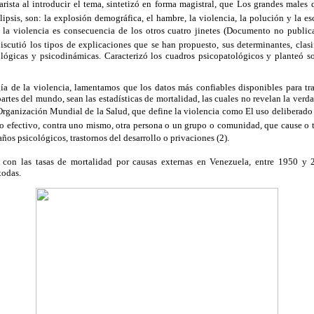
rista al introducir el tema, sintetizó en forma magistral, que Los grandes male
lipsis, son: la explosión demográfica, el hambre, la violencia, la polución y la e
 la violencia es consecuencia de los otros cuatro jinetes (Documento no publicad
discutió los tipos de explicaciones que se han propuesto, sus determinantes, clasi
cológicas y psicodinámicas. Caracterizó los cuadros psicopatológicos y planteó s
ía de la violencia, lamentamos que los datos más confiables disponibles para tra
partes del mundo, sean las estadísticas de mortalidad, las cuales no revelan la ver
Organización Mundial de la Salud, que define la violencia como El uso deliberado de
o efectivo, contra uno mismo, otra persona o un grupo o comunidad, que cause o
ños psicológicos, trastornos del desarrollo o privaciones (2).
, con las tasas de mortalidad por causas externas en Venezuela, entre 1950 y
todas.