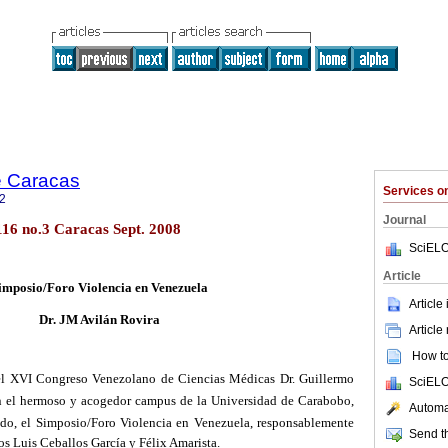
e Caracas
Services 
2
Journal
16 no.3 Caracas Sept. 2008
SciELO
Article
imposio/Foro Violencia en Venezuela
Article
Dr. JM Avilán Rovira
Article
How to 
del XVI Congreso Venezolano de Ciencias Médicas Dr. Guillermo
SciELO
en el hermoso y acogedor campus de la Universidad de Carabobo,
Automat
ado, el Simposio/Foro Violencia en Venezuela, responsablemente
Send th
s Luis Ceballos García y Félix Amarista.