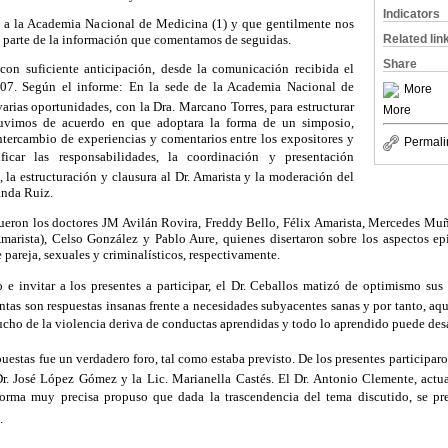
Indicators
n a la Academia Nacional de Medicina (1) y que gentilmente nos
Related lin
 parte de la información que comentamos de seguidas.
Share
con suficiente anticipación, desde la comunicación recibida el
7. Según el informe: En la sede de la Academia Nacional de
More
rias oportunidades, con la Dra. Marcano Torres, para estructurar
More
tuvimos de acuerdo en que adoptara la forma de un simposio,
ntercambio de experiencias y comentarios entre los expositores y
Permali
nificar las responsabilidades, la coordinación y presentación
, la estructuración y clausura al Dr. Amarista y la moderación del
anda Ruiz.
ueron los doctores JM Avilán Rovira, Freddy Bello, Félix Amarista, Mercedes Muño
Amarista), Celso González y Pablo Aure, quienes disertaron sobre los aspectos ep
 pareja, sexuales y criminalísticos, respectivamente.
 e invitar a los presentes a participar, el Dr. Ceballos matizó de optimismo sus 
ntas son respuestas insanas frente a necesidades subyacentes sanas y por tanto, aqu
ucho de la violencia deriva de conductas aprendidas y todo lo aprendido puede desa
puestas fue un verdadero foro, tal como estaba previsto. De los presentes participar
Dr. José López Gómez y la Lic. Marianella Castés. El Dr. Antonio Clemente, actu
forma muy precisa propuso que dada la trascendencia del tema discutido, se pre
.