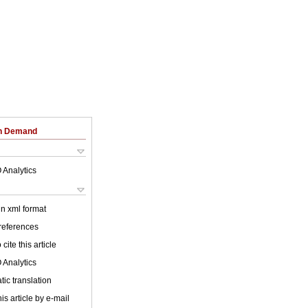
on Demand
 Analytics
 in xml format
 references
cite this article
 Analytics
ic translation
is article by e-mail