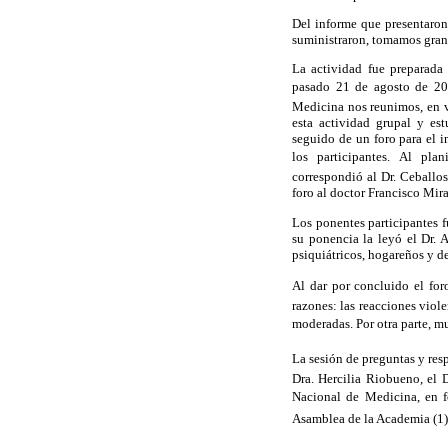
Del informe que presentaro
suministraron, tomamos gran
La actividad fue preparada 
pasado 21 de agosto de 200
Medicina nos reunimos, en va
esta actividad grupal y es
seguido de un foro para el i
los participantes. Al pla
correspondió al Dr. Ceballos
foro al doctor Francisco Mir
Los ponentes participantes f
su ponencia la leyó el Dr. 
psiquiátricos, hogareños y de
Al dar por concluido el foro
razones: las reacciones viole
moderadas. Por otra parte, m
La sesión de preguntas y res
Dra. Hercilia Riobueno, el 
Nacional de Medicina, en 
Asamblea de la Academia (1)