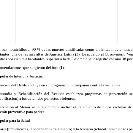
, son homicidios el 90 % de las muertes clasificadas como violentas indeterminada
tantes, una de las más altas de América Latina (3). De acuerdo al Observatorio Ven
ios por cien mil habitantes, superior a la de Colombia, que registró ese año 38 por 
omendaciones que surgieron del foro (1):
ular de Interior y Justicia.
ención del Delito incluya en su programación campañas contra la violencia.
ustodia y Rehabilitación del Recluso establezca programas de prevención sec
abilitación) a los detenidos por actos violentos.
 Atención al Menor se le recomienda incluir el tratamiento de niños víctimas de 
ación preventiva para padres
pular para la Salud
aria (prevención), la secundaria (tratamiento) y la terciaria (rehabilitación de los pa