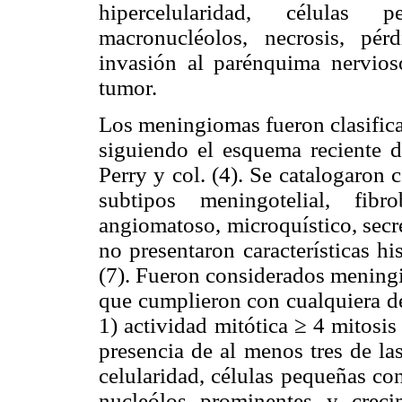
hipercelularidad, células 
macronucléolos, necrosis, pér
invasión al parénquima nervioso
tumor.
Los meningiomas fueron clasificado
siguiendo el esquema reciente 
Perry y col. (4). Se catalogaron
subtipos meningotelial, fibro
angiomatoso, microquístico, secr
no presentaron características h
(7). Fueron considerados meningi
que cumplieron con cualquiera de 
1) actividad mitótica ≥ 4 mitosi
presencia de al menos tres de las
celularidad, células pequeñas co
nucleólos prominentes y creci