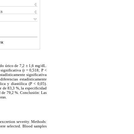
ks
nk
ido úrico de 7,2 ± 1,6 mg/dL.
significativa (r = 0,518; P <
stadísticamente significativa
diferencias estadísticamente
ica y diastólica (P < 0,05).
e de 83,3 %, la especificidad
ud de 79,2 %. Conclusión: Las
oras.
 excretion severity. Methods:
were selected. Blood samples