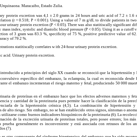
. Urquinaona. Maracaibo, Estado Zulia.
ary protein excretion was 4,1 ± 2.0 grams in 24 hours and uric acid of 7.2 ± 1.6
elation (r = 0.518; P < 0.001). Using a value of 7 m g/dL to divide patients in two
hour urinary protein excretion (P < 0.05). There was also statitiscally significant dif
mass index, systolic and diastolic blood pressure (P < 0.05). Using it as a cutoff va
retion of 3 gram was 83.3 %, specificity of 75 %, positive predictive value of 62
uracy of 79.2 %.
rations statitiscally correlates w ith 24-hour urinary protein excretion.
c acid. Urinary protein excretion.
e introducido a principios del siglo XX cuando se reconoció que la hipertensión y l
 convulsivo específico del embarazo, la eclampsia, la cual es reconocida desde
rante el embarazo incrementan el riesgo materno y fetal, produciendo 50 000 muert
rinaria de proteínas en el embarazo hace que los efectos adversos maternos y fe
sencia y cantidad de la proteinuria pues permite hacer la clasificación de la pree
renciarla de la hipertensión crónica (4,5). La combinación de hipertensión y p
 de alto riesgo. Sin embargo, no se han establecido otros signos, síntomas o anom
 utilizarse como buenos indicadores bioquímicos de la proteinuria (6). La recolecci
imación de la excreción urinaria de proteínas totales, pero posee errores; los má
a prueba generalmente es inconveniente y está asociada con retrasos de los aná
dos (7).
o es otro componente del síndrome hipertensivo del embarazo que ha sido recono