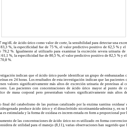
 mg/dL de ácido úrico como valor de corte, la sensibilidad para detectar una excre
83,3 %, la especificidad fue de 75 %, el valor predictivo positivo de 62,5 % y el
 79,2 %. Igualmente al utilizarlo para examinar la excreción severa urinaria de
el 61,1 %, la especificidad fue de 80,5 %, el valor predictivo positivo de 82,5 % y e
 70,8 %.
vestigación indican que el ácido úrico puede identificar un grupo de embarazadas 
teínas en 24 horas. Los resultados de esta investigación indican que las pacientes
nen valores significativamente más altos de excreción urinaria de proteínas al 
nores. Las pacientes con concentraciones de ácido úrico mayor al punto de c
ce de masa corporal pero presentaban valores significativamente más altos de 
to final del catabolismo de las purinas catalizado por la enzima xantina oxidasa/
hidrogenada produce ácido úrico y el dinucleótido nicotinamida-adenina y, en su 
a es estimulada y la forma de oxidasa es increm entada en form a proporcional por 
aumento de las concentraciones de ácido úrico no es utilizado en forma convencio
onsidera de utilidad para el manejo (8,11), varias observaciones han sugerido que 