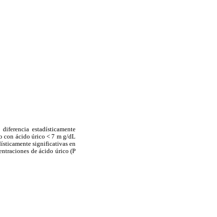
diferencia estadísticamente
po con ácido úrico < 7 m g/dL
ísticamente significativas en
centraciones de ácido úrico (P