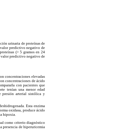
ción urinaria de proteínas de
 valor predictivo negativo de
 proteínas (> 5 gramos en 24
l valor predictivo negativo de
con concentraciones elevadas
 con concentraciones de ácido
compararla con pacientes que
orte tenían una menor edad
presión arterial sistólica y
 deshidrogenada. Esta enzima
forma oxidasa, produce ácido
la hipoxia.
nal como criterio diagnóstico
la presencia de hiperuricemia