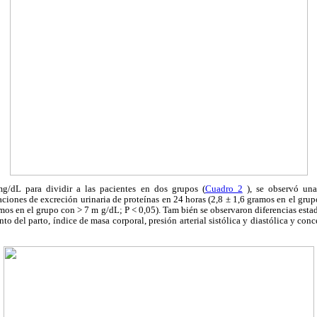
g/dL para dividir a las pacientes en dos grupos (
Cuadro 2
), se observó una 
raciones de excreción urinaria de proteínas en 24 horas (2,8 ± 1,6 gramos en el gru
os en el grupo con > 7 m g/dL; P < 0,05). Tam bién se observaron diferencias estad
o del parto, índice de masa corporal, presión arterial sistólica y diastólica y con