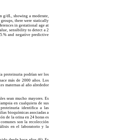
 m g/dL, showing a moderate,
 groups, there were statically
ferences in gestational age at
lue, sensibility to detect a 2
.5.% and negative predictive
a proteinuria podrían ser los
 hace más de 2000 años. Los
es maternas al año alrededor
tales sean mucho mayores. Es
clampsia en cualquiera de sus
roteinuria identifica a las
alías bioquímicas asociadas a
ón de la orina en 24 horas es
s comunes son la recolección
lisis en el laboratorio y la
cido desde hace años (6). Es