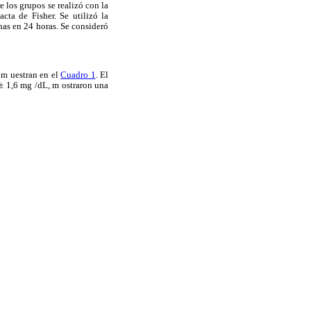
e los grupos se realizó con la
cta de Fisher. Se utilizó la
ínas en 24 horas. Se consideró
e m uestran en el
Cuadro 1
. El
 ± 1,6 mg /dL, m ostraron una