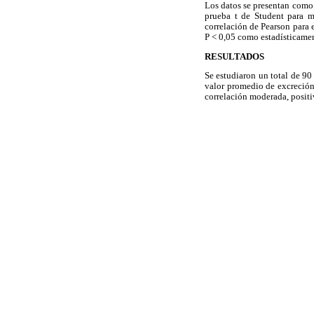
Los datos se presentan como v
prueba t de Student para mu
correlación de Pearson para e
P < 0,05 como estadísticamen
RESULTADOS
Se estudiaron un total de 90
valor promedio de excreción 
correlación moderada, positiv