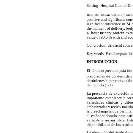
Setting: Hospital Central Dr
Results: Mean value of urin
positive and significant corr
significant difference in 24-
the moment of delivery, body 
4 -hour urinary protein exc
value of 90.0 % with and acc
Conclusion: Uric acid concent
Key words: Preeclampsia. Uri
INTRODUCCIÓN
El término preeclampsia fu
precursores de un desorden
desórdenes hipertensivos du
del mundo (1-3).
La presencia de excreción u
importante establecer la pre
variedades clínicas y dife
embarazadas y recién nacidos
la preeclampsia que permitan
el estándar dorado para est
variable e incom pleta. Est
disponibilidad de los resulta
La elevación del ácido úric