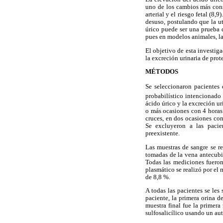
uno de los cambios más cons
arterial y el riesgo fetal (8
desuso, postulando que la ut
úrico puede ser una prueba d
pues en modelos animales, la
El objetivo de esta investig
la excreción urinaria de prot
MÉTODOS
Se seleccionaron pacientes 
probabilístico intencionado
ácido úrico y la excreción u
o más ocasiones con 4 horas
cruces, en dos ocasiones co
Se excluyeron a las pacien
preexistente.
Las muestras de sangre se re
tomadas de la vena antecubit
Todas las mediciones fueron
plasmático se realizó por el
de 8,8 %.
A todas las pacientes se les 
paciente, la primera orina d
muestra final fue la primera
sulfosalicílico usando un au