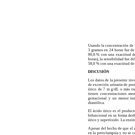
Usando la concentración de 7
3 gramos en 24 horas fue de 
90,0.% con una exactitud de
horas), la sensibilidad fue d
58,0 % con una exactitud de
DISCUSIÓN
Los datos de la presente in
de excreción urinaria de pro
úrico de 7 m g/dL o más tie
tienen concentraciones me
gestacional y un menor índi
diastólica.
El ácido úrico es el produc
bifuncional en su forma des
úrico y superóxido. La enzim
A pesar del hecho de que el 
en la preeclampsia y no se c