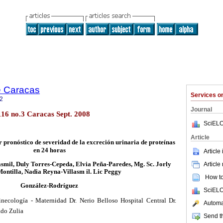
e Caracas
Services 
2
Journal
16 no.3 Caracas Sept. 2008
SciELO
Article
 pronóstico de severidad de la excreción urinaria de proteínas
en 24 horas
Article
Article
smil, Duly Torres-Cepeda, Elvia Peña-Paredes, Mg. Sc. Jorly
Montilla, Nadia Reyna-Villasm il. Lic Peggy
How to 
González-Rodríguez
SciELO
necología - Maternidad Dr. Nerio Belloso Hospital Central Dr.
Automat
ado Zulia
Send th