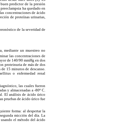
buen predictor de la presión
 la preeclampsia ha quedado en
 las concentraciones de ácido
eción de proteínas urinarias,
pronóstico de la severidad de
na, mediante un muestreo no
minar las concentraciones de
l mayor de 140/90 mmHg en dos
on proteinuria de más de dos
s de 15 minutos de descanso.
mellitus o enfermedad renal
iagnóstico, las cuales fueron
gadas y almacenadas a -80º C.
. El análisis de ácido úrico
as pruebas de ácido úrico fue
guiente forma: al despertar la
a segunda micción del día. La
on usando el método del ácido