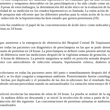
istentes y tempranos detectables en las preeclámpticas y ha sido citado como un 
,9). A pesar de estos hallazgos, la determinación del ácido úrico en la evaluación de
ilidad de su medición en los estados hipertensivos es limitada. La estim ación de
e pesquisa más eficiente que las diferentes pruebas para la estim ación de la excr
 inducción de la hiperuricemia ha dem ostrado que genera proteinuria (10).
ación fue establecer el papel de las concentraciones de ácido úrico como indicador 
eínas en 24 horas.
que asistieron a la emergencia de obstetricia del Hospital Central Dr. Urquinao
 en todas las pacientes con diagnóstico de preeclampsia en las que se pudo deter
rinaria de proteínas en 24 horas. La preeclampsia se definió como presión arteria
 de diferencia entre las mediciones después de la vigésima semana de gestación, c
n 6 horas de diferencia. La presión sanguínea se midió en posición sentada despué
tes con antecedentes de infección urinaria, hipertensión crónica, diabetes 
colectaron en todas las pacientes antes del parto e inmediatamente después del d
al y se les dejó coagular a temperatura ambiente. Posteriormente fueron centrifu
 hechas por duplicado y el promedio de las dos m ediciones fue el resultado final
 método uricasa-peroxidasa usando un autoanalizador. La variación intra-ensayo de l
solicitó recolectar las muestras de orina de 24 horas. La prueba se realizó de la si
e la mañana debía ser descartada y se inició la recolección de orina a partir de l
 micción del día siguiente. Las concentraciones de proteínas urinarias se midier
toanalizador.