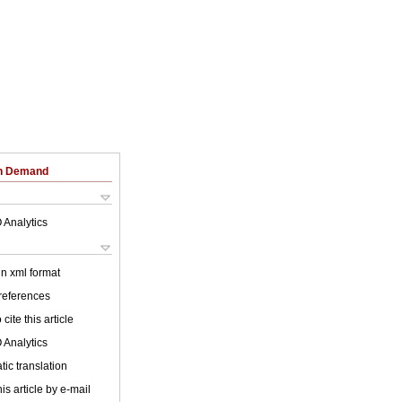
on Demand
 Analytics
 in xml format
 references
cite this article
 Analytics
ic translation
is article by e-mail