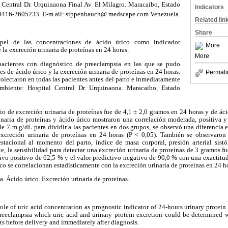
Central Dr. Urquinaona Final Av. El Milagro. Maracaibo, Estado
Indicators
: 0416-2605233. E-m ail: sippenbauch@ medscape.com Venezuela.
Related lin
Share
apel de las concentraciones de ácido úrico como indicador
More
 la excreción urinaria de proteínas en 24 horas.
More
acientes con diagnóstico de preeclampsia en las que se pudo
s de ácido úrico y la excreción urinaria de proteínas en 24 horas.
Permali
colectaron en todas las pacientes antes del parto e inmediatamente
mbiente: Hospital Central Dr. Urquinaona. Maracaibo, Estado
o de excreción urinaria de proteínas fue de 4,1 ± 2,0 gramos en 24 horas y de ác
naria de proteínas y ácido úrico mostraron una correlación moderada, positiva y 
de 7 m g/dL para dividir a las pacientes en dos grupos, se observó una diferencia e
xcreción urinaria de proteínas en 24 horas (P < 0,05). También se observaron 
estacional al momento del parto, índice de masa corporal, presión arterial sistól
, la sensibilidad para detectar una excreción urinaria de proteínas de 3 gramos fu
tivo positivo de 62,5 % y el valor predictivo negativo de 90,0 % con una exactit
co se correlacionan estadísticamente con la excreción urinaria de proteínas en 24 h
a. Ácido úrico. Excreción urinaria de proteínas.
role of uric acid concentration as prognostic indicator of 24-hours urinary protein
preeclampsia which uric acid and urinary protein excretion could be determined 
nts before delivery and immediately after diagnosis.