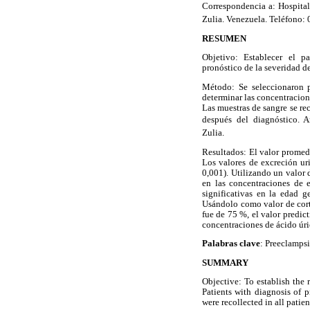
Correspondencia a: Hospital 
Zulia. Venezuela. Teléfono
RESUMEN
Objetivo: Establecer el p
pronóstico de la severidad de
Método: Se seleccionaron p
determinar las concentracione
Las muestras de sangre se re
después del diagnóstico. A
Zulia.
Resultados: El valor promedi
Los valores de excreción uri
0,001). Utilizando un valor 
en las concentraciones de e
significativas en la edad g
Usándolo como valor de corte
fue de 75 %, el valor predic
concentraciones de ácido úri
Palabras clave
: Preeclampsi
SUMMARY
Objective: To establish the 
Patients with diagnosis of 
were recollected in all patie