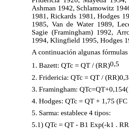
Ashman 1942, Schlamowitz 1946
1981, Rickards 1981, Hodges 1
1985, Van de Water 1989, Lec
Sagie (Framingham) 1992, Arr
1994, Klingfield 1995, Hodges 
A continuación algunas fórmulas 
0,5
1. Bazett: QTc = QT / (RR)
2. Fridericia: QTc = QT / (RR)0,
3. Framingham: QTc=QT+0,154(1
4. Hodges: QTc = QT + 1,75 (FC −
5. Sarma: establece 4 tipos:
5.1) QTc = QT - B1 Exp(-k1 . RR