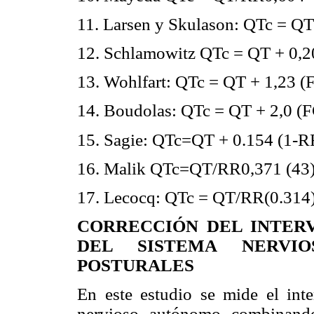
11. Larsen y Skulason: QTc = QT
12. Schlamowitz QTc = QT + 0,2
13. Wohlfart: QTc = QT + 1,23 (F
14. Boudolas: QTc = QT + 2,0 (F
15. Sagie: QTc=QT + 0.154 (1-R
16. Malik QTc=QT/RR0,371 (43
17. Lecocq: QTc = QT/RR(0.314
CORRECCIÓN DEL INTER
DEL SISTEMA NERVI
POSTURALES
En este estudio se mide el int
nervioso autónomo combinando