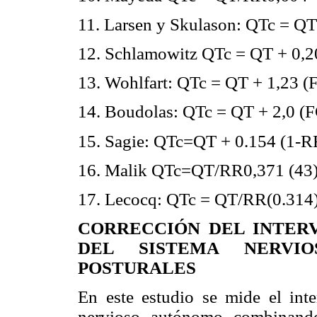
11. Larsen y Skulason: QTc = QT
12. Schlamowitz QTc = QT + 0,2
13. Wohlfart: QTc = QT + 1,23 (F
14. Boudolas: QTc = QT + 2,0 (F
15. Sagie: QTc=QT + 0.154 (1-R
16. Malik QTc=QT/RR0,371 (43
17. Lecocq: QTc = QT/RR(0.314
CORRECCIÓN DEL INTER
DEL SISTEMA NERVI
POSTURALES
En este estudio se mide el int
nervioso autónomo combinando