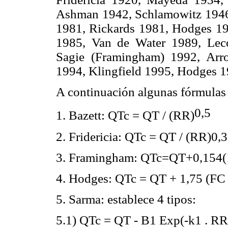
Ashman 1942, Schlamowitz 1946
1981, Rickards 1981, Hodges 1
1985, Van de Water 1989, Lec
Sagie (Framingham) 1992, Arr
1994, Klingfield 1995, Hodges 
A continuación algunas fórmulas 
0,5
1. Bazett: QTc = QT / (RR)
2. Fridericia: QTc = QT / (RR)0,
3. Framingham: QTc=QT+0,154(1
4. Hodges: QTc = QT + 1,75 (FC −
5. Sarma: establece 4 tipos:
5.1) QTc = QT - B1 Exp(-k1 . RR