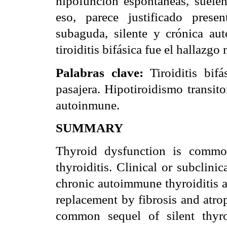
hipofunción espontáneas, suelen
eso, parece justificado presen
subaguda, silente y crónica aut
tiroiditis bifásica fue el hallazgo
Palabras clave:
Tiroiditis bifás
pasajera. Hipotiroidismo transito
autoinmune.
SUMMARY
Thyroid dysfunction is common
thyroiditis. Clinical or subclin
chronic autoimmune thyroiditis a
replacement by fibrosis and atro
common sequel of silent thyroi