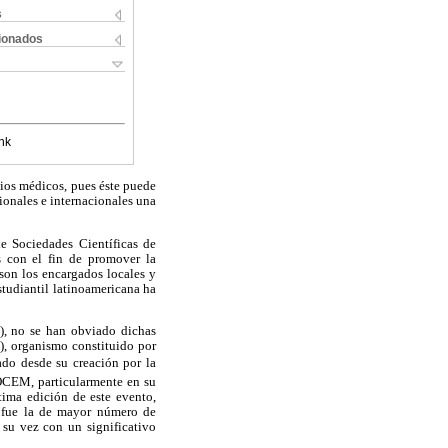
s
cionados
nk
dios médicos, pues éste puede
ionales e internacionales una
e Sociedades Científicas de
 con el fin de promover la
 son los encargados locales y
tudiantil latinoamericana ha
), no se han obviado dichas
, organismo constituido por
yado desde su creación por la
OCEM, particularmente en su
tima edición de este evento,
 fue la de mayor número de
 su vez con un significativo