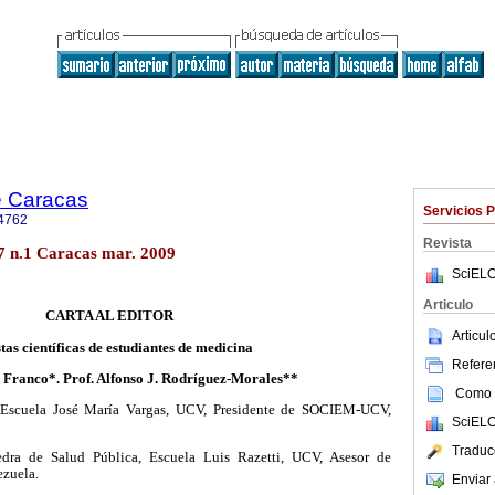
e Caracas
Servicios 
4762
Revista
7 n.1 Caracas mar. 2009
SciELO
Articulo
CARTA AL EDITOR
Articu
tas científicas de estudiantes de medicina
Referen
 Franco*. Prof. Alfonso J. Rodríguez-Morales**
Como c
 Escuela José María Vargas, UCV, Presidente de SOCIEM-UCV,
SciELO
Traduc
tedra de Salud Pública, Escuela Luis Razetti, UCV, Asesor de
zuela.
Enviar 