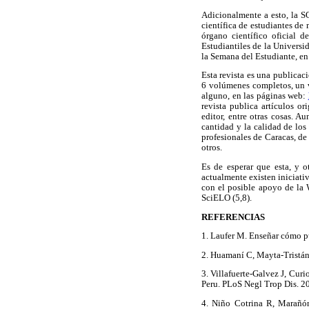
Adicionalmente a esto, la 
científica de estudiantes de
órgano científico oficial 
Estudiantiles de la Univers
la Semana del Estudiante, e
Esta revista es una publicaci
6 volúmenes completos, un v
alguno, en las páginas web:
revista publica artículos ori
editor, entre otras cosas. A
cantidad y la calidad de los
profesionales de Caracas, de
otros.
Es de esperar que esta, y o
actualmente existen iniciati
con el posible apoyo de la
SciELO (5,8).
REFERENCIAS
1. Laufer M. Enseñar cómo 
2. Huamaní C, Mayta-Tristán
3. Villafuerte-Galvez J, Curi
Peru. PLoS Negl Trop Dis. 
4. Niño Cotrina R, Marañó