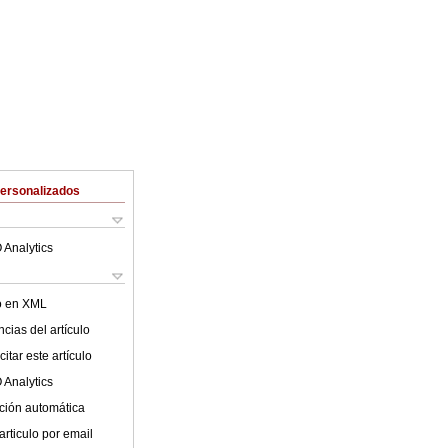
Personalizados
 Analytics
lo en XML
cias del artículo
itar este artículo
 Analytics
ción automática
articulo por email