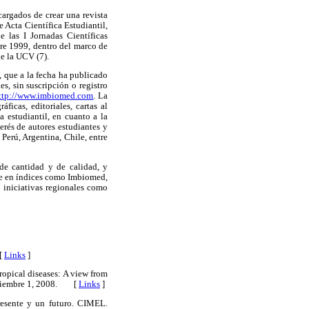
rgados de crear una revista
 Acta Científica Estudiantil,
 las I Jornadas Científicas
re 1999, dentro del marco de
e la UCV (7).
l, que a la fecha ha publicado
, sin suscripción o registro
ttp://www.imbiomed.com
. La
áficas, editoriales, cartas al
a estudiantil, en cuanto a la
erés de autores estudiantes y
Perú, Argentina, Chile, entre
 de cantidad y de calidad, y
nte en índices como Imbiomed,
iniciativas regionales como
 [
Links
]
tropical diseases: A view from
oviembre 1, 2008. [
Links
]
esente y un futuro. CIMEL.