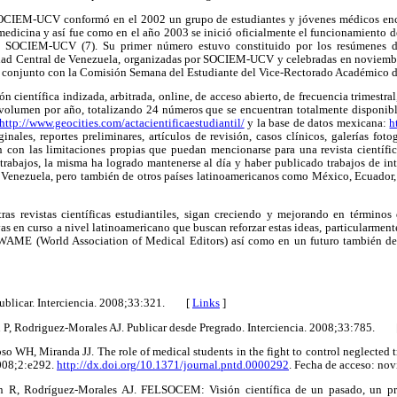
SOCIEM-UCV conformó en el 2002 un grupo de estudiantes y jóvenes médicos enca
 medicina y así fue como en el año 2003 se inició oficialmente el funcionamiento de
de SOCIEM-UCV (7). Su primer número estuvo constituido por los resúmenes de
idad Central de Venezuela, organizadas por SOCIEM-UCV y celebradas en noviemb
n conjunto con la Comisión Semana del Estudiante del Vice-Rectorado Académico d
ón científica indizada, arbitrada, online, de acceso abierto, de frecuencia trimestra
olumen por año, totalizando 24 números que se encuentran totalmente disponibles
http://www.geocities.com/actacientificaestudiantil/
y la base de datos mexicana:
h
ginales, reportes preliminares, artículos de revisión, casos clínicos, galerías fotogr
un con las limitaciones propias que puedan mencionarse para una revista científic
 trabajos, la misma ha logrado mantenerse al día y haber publicado trabajos de int
 Venezuela, pero también de otros países latinoamericanos como México, Ecuador, 
tras revistas científicas estudiantiles, sigan creciendo y mejorando en términos
vas en curso a nivel latinoamericano que buscan reforzar estas ideas, particularme
 WAME (World Association of Medical Editors) así como en un futuro también de 
publicar. Interciencia. 2008;33:321. [
Links
]
 P, Rodriguez-Morales AJ. Publicar desde Pregrado. Interciencia. 2008;33:785.
oso WH, Miranda JJ. The role of medical students in the fight to control neglected 
2008;2:e292.
http://dx.doi.org/10.1371/journal.pntd.0000292
. Fecha de acceso: n
n R, Rodríguez-Morales AJ. FELSOCEM: Visión científica de un pasado, un pr