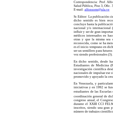
Correspondencia: Prof. Al
Salud Pública, Piso 3, Ofic.
E-mail:
alfonsorm@ula.ve
Sr. Editor: La publicación ci
dicho sentido es bien reco
concluye hasta la publicació
nacional y/o internacional 
influir y ser de gran impor
médicos interesados en hace
otras y que la misma sea c
reconocida, como se ha menc
es el inicio temprano en dic
ser un semillero para futuro
vez siendo profesionales (3).
En dicho sentido, desde ha
Estudiantes de Medicina (
investigación científica des
nacionales de impulsar ese 
promovido y apoyado la creaci
En Venezuela, y particular
iniciativas y en 1992 se f
estudiantes de las Escuelas 
coordinación general de di
congreso anual, el Congreso
durante el XXIII CCI FELS
inscritos, siendo una gran 
número de trabajos científic