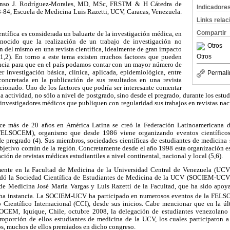
fonso J. Rodríguez-Morales, MD, MSc, FRSTM & H Cátedra de
Indicadore
 3-84, Escuela de Medicina Luis Razetti, UCV, Caracas, Venezuela.
Links rela
Compartir
entífica es considerada un baluarte de la investigación médica, en
nocido que la realización de un trabajo de investigación no
Otros
n del mismo en una revista científica, idealmente de gran impacto
Otros
(1,2). En torno a este tema existen muchos factores que pueden
tancia para que en el país podamos contar con un mayor número de
r investigación básica, clínica, aplicada, epidemiológica, entre
Permali
oncretada en la publicación de sus resultados en una revista
ionado. Uno de los factores que podría ser interesante comentar
ha actividad, no sólo a nivel de postgrado, sino desde el pregrado, durante los estu
s investigadores médicos que publiquen con regularidad sus trabajos en revistas nac
ce más de 20 años en América Latina se creó la Federación Latinoamericana d
FELSOCEM), organismo que desde 1986 viene organizando eventos científicos
de pregrado (4). Sus miembros, sociedades científicas de estudiantes de medicina
objetivo común de la región. Concretamente desde el año 1998 esta organización es
ón de revistas médicas estudiantiles a nivel continental, nacional y local (5,6).
mente en la Facultad de Medicina de la Universidad Central de Venezuela (UCV
undó la Sociedad Científica de Estudiantes de Medicina de la UCV (SOCIEM-UCV)
de Medicina José María Vargas y Luis Razetti de la Facultad, que ha sido apo
cha instancia. La SOCIEM-UCV ha participado en numerosos eventos de la FELS
 Científico Internacional (CCI), desde sus inicios. Cabe mencionar que en la úl
OCEM, Iquique, Chile, octubre 2008, la delegación de estudiantes venezolano
proporción de ellos estudiantes de medicina de la UCV, los cuales participaron a
os, muchos de ellos premiados en dicho congreso.