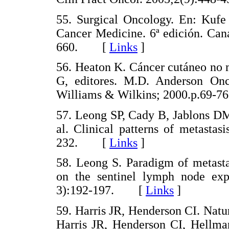
55. Surgical Oncology. En: Kufe
Cancer Medicine. 6ª edición. Can
660. [
Links
]
56. Heaton K. Cáncer cutáneo no 
G, editores. M.D. Anderson Oncol
Williams & Wilkins; 2000.p.69
57. Leong SP, Cady B, Jablons DM,
al. Clinical patterns of metastas
232. [
Links
]
58. Leong S. Paradigm of metasta
on the sentinel lymph node exp
3):192-197. [
Links
]
59. Harris JR, Henderson CI. Natur
Harris JR, Henderson CI, Hellman