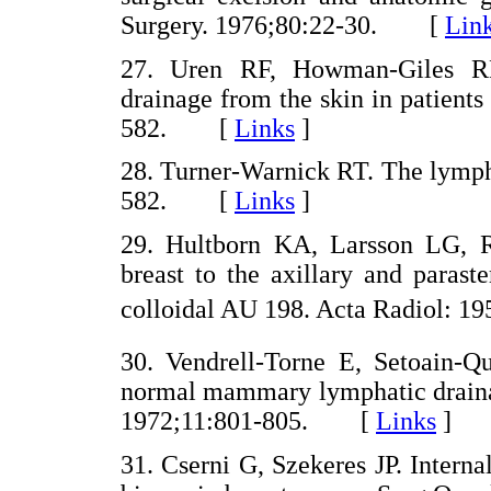
Surgery. 1976;80:22-30. [
Lin
27. Uren RF, Howman-Giles RB
drainage from the skin in patien
582. [
Links
]
28. Turner-Warnick RT. The lympha
582. [
Links
]
29. Hultborn KA, Larsson LG, R
breast to the axillary and parast
colloidal AU 198. Acta Radiol: 
30. Vendrell-Torne E, Setoain-
normal mammary lymphatic drainag
1972;11:801-805. [
Links
]
31. Cserni G, Szekeres JP. Inter