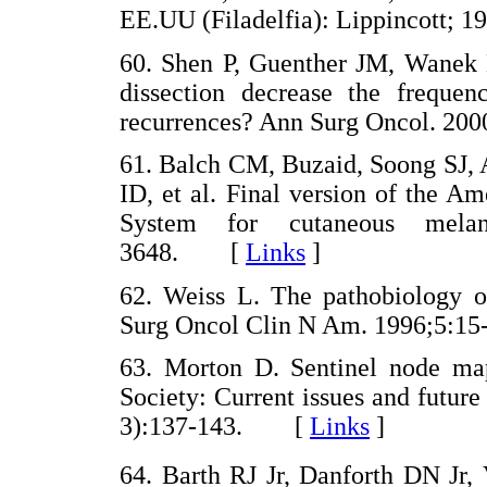
EE.UU (Filadelfia): Lippincott;
60. Shen P, Guenther JM, Wanek
dissection decrease the freque
recurrences? Ann Surg Oncol. 2
61. Balch CM, Buzaid, Soong SJ, 
ID, et al. Final version of the 
System for cutaneous mela
3648. [
Links
]
62. Weiss L. The pathobiology of
Surg Oncol Clin N Am. 1996;5
63. Morton D. Sentinel node map
Society: Current issues and futur
3):137-143. [
Links
]
64. Barth RJ Jr, Danforth DN Jr,