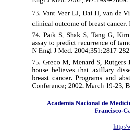
73. Vant Veer LJ, Dai H, van de V
clinical outcome of breast canc
74. Paik S, Shak S, Tang G, Kim 
assay to predict recurrence of tam
N Engl J Med. 2004;351:2817-
75. Greco M, Menard S, Rutgers E
house believes that axillary dis
breast cancer. Programs and abs
Conference; 2002. March 19-23,
Academia Nacional de Medicin
Francisco-C
http: