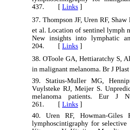
437. [
Links
]
37. Thompson JF, Uren RF, Shaw
et al. Location of sentinel lymph
New insights into lymphatic a
204. [
Links
]
38. OToole GA, Hettiaratchy S, A
in malignant melanoma. Br J Pla
39. Statius-Muller MG, Henni
Vuylsteke RJ, Meijer S. Unpredic
melanoma patients. Eur J N
261. [
Links
]
40. Uren RF, Howman-Giles 
lymphoscintigraphy for selective