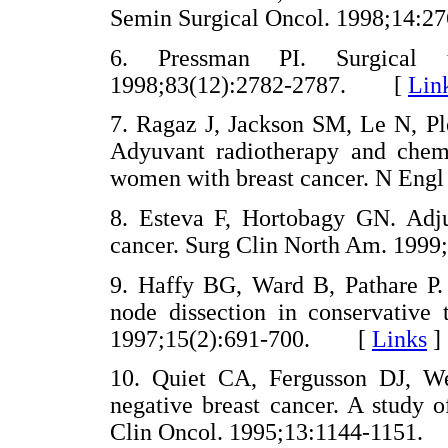
Semin Surgical Oncol. 1998;14
6. Pressman PI. Surgical 
1998;83(12):2782-2787. [
Lin
7. Ragaz J, Jackson SM, Le N, Ple
Adyuvant radiotherapy and chem
women with breast cancer. N En
8. Esteva F, Hortobagy GN. Adju
cancer. Surg Clin North Am. 1
9. Haffy BG, Ward B, Pathare P. 
node dissection in conservative 
1997;15(2):691-700. [
Links
]
10. Quiet CA, Fergusson DJ, We
negative breast cancer. A study o
Clin Oncol. 1995;13:1144-115