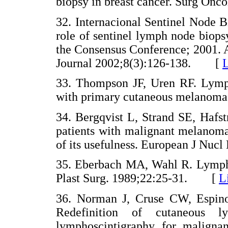
biopsy in breast cancer. Surg O
32. Internacional Sentinel Node 
role of sentinel lymph node biops
the Consensus Conference; 2001. A
Journal 2002;8(3):126-138. [
L
33. Thompson JF, Uren RF. Lymp
with primary cutaneous melanom
34. Bergqvist L, Strand SE, Hafs
patients with malignant melanoma:
of its usefulness. European J N
35. Eberbach MA, Wahl R. Lympha
Plast Surg. 1989;22:25-31. [
L
36. Norman J, Cruse CW, Espino
Redefinition of cutaneous 
lymphoscintigraphy for malign