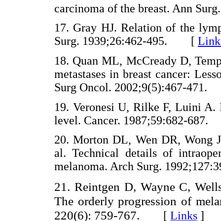
carcinoma of the breast. Ann Su
17. Gray HJ. Relation of the lymp
Surg. 1939;26:462-495. [
Link
18. Quan ML, McCready D, Templ
metastases in breast cancer: Less
Surg Oncol. 2002;9(5):467-471
19. Veronesi U, Rilke F, Luini A. 
level. Cancer. 1987;59:682-68
20. Morton DL, Wen DR, Wong J
al. Technical details of intraop
melanoma. Arch Surg. 1992;12
21. Reintgen D, Wayne C, Wells
The orderly progression of mel
220(6): 759-767.
[
Links
]