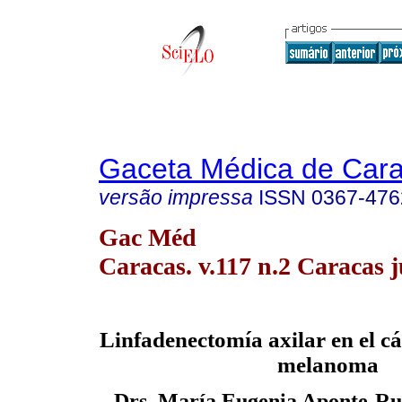
Gaceta Médica de Car
versão impressa
ISSN
0367-476
Gac Méd
Caracas. v.117 n.2 Caracas 
Linfadenectomía axilar en el 
melanoma
Drs. María Eugenia Aponte-R