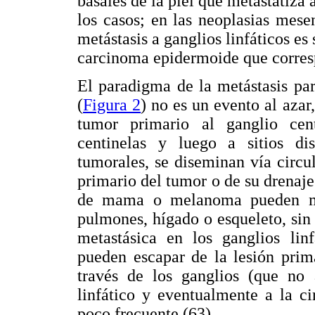
basales de la piel que metastatiza
los casos; en las neoplasias mes
metástasis a ganglios linfáticos es 
carcinoma epidermoide que corresp
El paradigma de la metástasis p
(
Figura 2
) no es un evento al azar
tumor primario al ganglio cen
centinelas y luego a sitios dis
tumorales, se diseminan vía circul
primario del tumor o de su drenaje
de mama o melanoma pueden man
pulmones, hígado o esqueleto, sin
metastásica en los ganglios linf
pueden escapar de la lesión prima
través de los ganglios (que no 
linfático y eventualmente a la ci
poco frecuente (63).