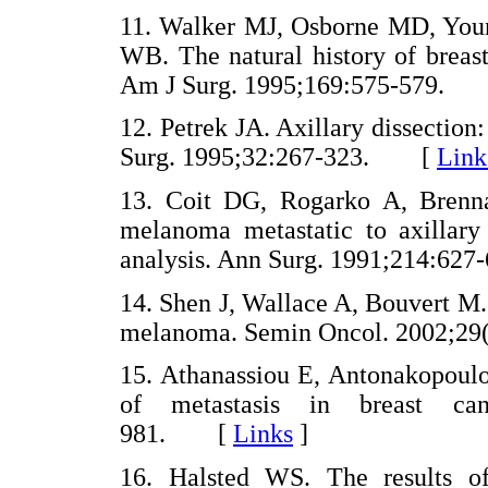
11. Walker MJ, Osborne MD, Youn
WB. The natural history of breas
Am J Surg. 1995;169:575-579.
12. Petrek JA. Axillary dissection
Surg. 1995;32:267-323. [
Link
13. Coit DG, Rogarko A, Brennan
melanoma metastatic to axillary
analysis. Ann Surg. 1991;214:6
14. Shen J, Wallace A, Bouvert M.
melanoma. Semin Oncol. 2002;
15. Athanassiou E, Antonakopoulo
of metastasis in breast can
981. [
Links
]
16. Halsted WS. The results of