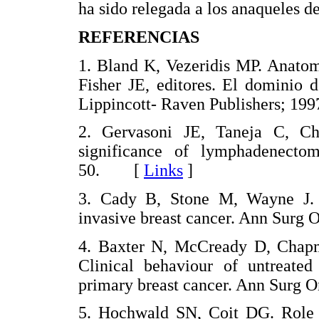
ha sido relegada a los anaqueles de
REFERENCIAS
1. Bland K, Vezeridis MP. Anato
Fisher JE, editores. El dominio d
Lippincott- Raven Publishers; 
2. Gervasoni JE, Taneja C, C
significance of lymphadenecto
50. [
Links
]
3. Cady B, Stone M, Wayne J. N
invasive breast cancer. Ann Sur
4. Baxter N, McCready D, Chapm
Clinical behaviour of untreated 
primary breast cancer. Ann Sur
5. Hochwald SN, Coit DG. Role o