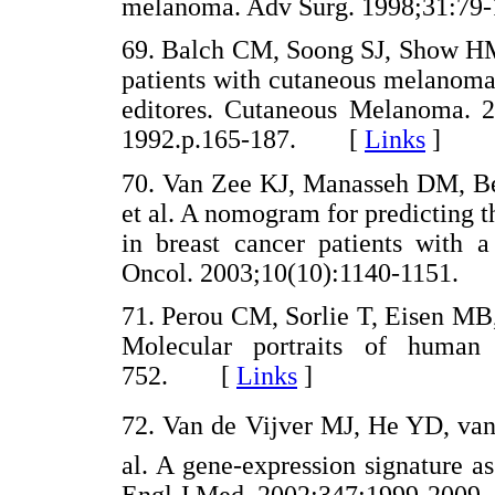
melanoma. Adv Surg. 1998;31:
69. Balch CM, Soong SJ, Show HM.
patients with cutaneous melanom
editores. Cutaneous Melanoma. 2ª
1992.p.165-187. [
Links
]
70. Van Zee KJ, Manasseh DM, Be
et al. A nomogram for predicting t
in breast cancer patients with a
Oncol. 2003;10(10):1140-1151
71. Perou CM, Sorlie T, Eisen MB,
Molecular portraits of human 
752. [
Links
]
72. Van de Vijver MJ, He YD, van
al. A gene-expression signature as
Engl J Med. 2002;347:1999-20