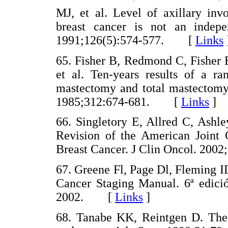
MJ, et al. Level of axillary in
breast cancer is not an indepe
1991;126(5):574-577. [
Links
65. Fisher B, Redmond C, Fishe
et al. Ten-years results of a ra
mastectomy and total mastectomy 
1985;312:674-681. [
Links
]
66. Singletory E, Allred C, Ashl
Revision of the American Joint
Breast Cancer. J Clin Oncol. 2
67. Greene Fl, Page Dl, Fleming I
Cancer Staging Manual. 6ª edici
2002. [
Links
]
68. Tanabe KK, Reintgen D. The 