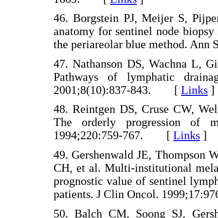
46. Borgstein PJ, Meijer S, Pijp
anatomy for sentinel node biopsy 
the periareolar blue method. An
47. Nathanson DS, Wachna L, Gil
Pathways of lymphatic draina
2001;8(10):837-843. [
Links
]
48. Reintgen DS, Cruse CW, Well
The orderly progression of m
1994;220:759-767. [
Links
]
49. Gershenwald JE, Thompson W,
CH, et al. Multi-institutional m
prognostic value of sentinel lymp
patients. J Clin Oncol. 1999;17
50. Balch CM, Soong SJ, Gers