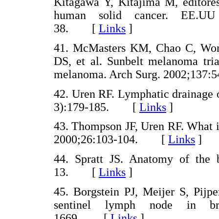
Kitagawa Y, Kitajima M, editores
human solid cancer. EE.UU 
38. [
Links
]
41. McMasters KM, Chao C, Won
DS, et al. Sunbelt melanoma tria
melanoma. Arch Surg. 2002;13
42. Uren RF. Lymphatic drainage 
3):179-185. [
Links
]
43. Thompson JF, Uren RF. What i
2000;26:103-104. [
Links
]
44. Spratt JS. Anatomy of the b
13. [
Links
]
45. Borgstein PJ, Meijer S, Pijpe
sentinel lymph node in bre
1669. [
Links
]