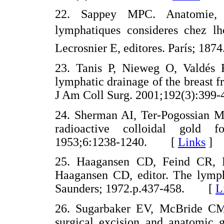
22. Sappey MPC. Anatomie, ph
lymphatiques consideres chez l
Lecrosnier E, editores. París; 
23. Tanis P, Nieweg O, Valdés
lymphatic drainage of the breast f
J Am Coll Surg. 2001;192(3):3
24. Sherman AI, Ter-Pogossian M
radioactive colloidal gold fol
1953;6:1238-1240. [
Links
]
25. Haagansen CD, Feind CR, H
Haagansen CD, editor. The lymph
Saunders; 1972.p.437-458. [
L
26. Sugarbaker EV, McBride CM.
surgical excision and anatomic g