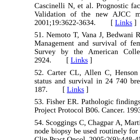
Cascinelli N, et al. Prognostic f
Validation of the new AJCC m
2001;19:3622-3634. [
Links
]
51. Nemoto T, Vana J, Bedwani
Management and survival of fema
Survey by the American Colle
2924. [
Links
]
52. Carter CL, Allen C, Henson
status and survival in 24 740 br
187. [
Links
]
53. Fisher ER. Pathologic finding
Project Protocol B06. Cancer. 
54. Scoggings C, Chagpar A, Mart
node biopsy be used routinely fo
Clin Pract Oncol. 2005;2(9):44