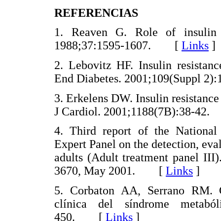
REFERENCIAS
1. Reaven G. Role of insulin 
1988;37:1595-1607. [
Links
]
2. Lebovitz HF. Insulin resistan
End Diabetes. 2001;109(Suppl 
3. Erkelens DW. Insulin resistanc
J Cardiol. 2001;1188(7B):38-4
4. Third report of the Nationa
Expert Panel on the detection, eval
adults (Adult treatment panel II
3670, May 2001. [
Links
]
5. Corbaton AA, Serrano RM. Cri
clínica del síndrome metaból
450. [
Links
]