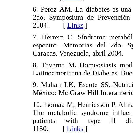
6. Pérez AM. La diabetes es una
2do. Symposium de Prevención ca
2004. [
Links
]
7. Herrera C. Síndrome metaból
espectro. Memorias del 2do. S
Caracas, Venezuela, abril 2004
8. Taverna M. Homeostasis mod
Latinoamericana de Diabetes. B
9. Mahan LK, Escote SS. Nutrició
México: Mc Graw Hill Interame
10. Isomaa M, Henricsson P, Alm
The metabolic syndrome influenc
patients with type II diabe
1150. [
Links
]