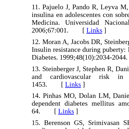
11. Pajuelo J, Pando R, Leyva M,
insulina en adolescentes con sobr
Medicina. Universidad Nacion
2006;67:001. [
Links
]
12. Moran A, Jacobs DR, Steinberg
Insulin resistance during puberty:
Diabetes. 1999;48(10):2034-20
13. Steinberger J, Stephen R, Danie
and cardiovascular risk in c
1453. [
Links
]
14. Pinhas MO, Dolan LM, Daniels
dependent diabetes mellitus amo
64. [
Links
]
15. Berenson GS, Srimivasan S