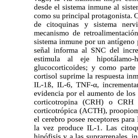
desde el sistema inmune al siste
como su principal protagonista.
de citoquinas y sistema nerv
mecanismo de retroalimentación 
sistema inmune por un antígeno p
señal informa al SNC del incr
estimula al eje hipotálamo-h
glucocorticoides; y como parte
cortisol suprime la respuesta in
IL-1ß, IL-6, TNF-α, increment
evidencia por el aumento de los 
corticotropina (CRH) o CRH 
corticotrópica (ACTH), proopiom
el cerebro posee receptores para 
la vez produce IL-1. Las citoq
hipófisis y a las suprarrenales, 