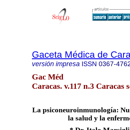
Gaceta Médica de Car
versión impresa
ISSN
0367-476
Gac Méd
Caracas. v.117 n.3 Caracas s
La psiconeuroinmunología: Nue
la salud y la enfer
* Dr. Italo Marsigl