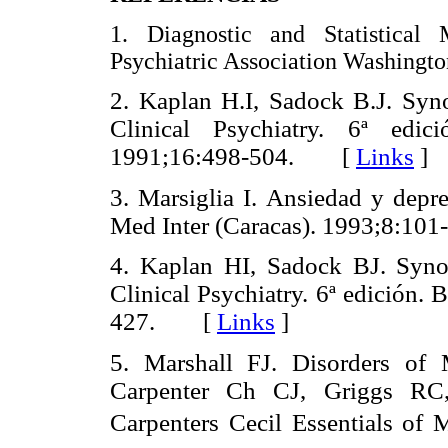
1. Diagnostic and Statistical
Psychiatric Association Washing
2. Kaplan H.I, Sadock B.J. Syn
Clinical Psychiatry. 6ª edic
1991;16:498-504. [
Links
]
3. Marsiglia I. Ansiedad y depre
Med Inter (Caracas). 1993;8:
4. Kaplan HI, Sadock BJ. Syno
Clinical Psychiatry. 6ª edición.
B
427. [
Links
]
5. Marshall FJ. Disorders o
Carpenter Ch CJ, Griggs RC, 
Carpenters Cecil Essentials
of M