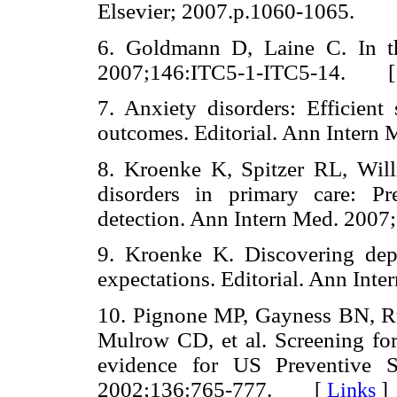
Elsevier;
2007.p.1060-1065.
6. Goldmann D, Laine C. In th
2007;146:ITC5-1-ITC5-14. 
7. Anxiety disorders: Efficient 
outcomes. Editorial. Ann Intern
8. Kroenke K, Spitzer RL, Wi
disorders in primary care: P
detection. Ann Intern Med. 2
9. Kroenke K. Discovering dep
expectations. Editorial. Ann I
10. Pignone MP, Gayness BN, Ru
Mulrow CD, et al. Screening for
evidence for US Preventive S
2002;136:765-777.
[
Links
]