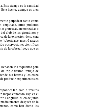
a. Este tiempo es la cantidad
. Este hecho, aunque es bien
amente parpadear tanto como
én amputada, otros pudieron
 o grotescas, atemorizadas o
del club de los girondinos y
rca de la expresión de su cara
de
¨ruborizarse
, mostró rasgos
ido observaciones científicas
cia de la cabeza luego que es
llenaban los requisitos para
de triple flexión, reflejo de
tiende sus brazos y los cruza
n de producir experimentos en
esponder tan solo a resaltos
z mejor conocido (5): es el
enri
Languille
, el 28 de junio
inmediatamente después de la
s manos, como han dicho los