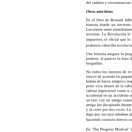
del cadalso y circunstancias 
Otras anécdotas
En el libro de Bernard Jaff
historia donde un sirvient
Lavoisiere
tomó inmediatamen
sirviente. La Revolución le
impuestos, el oficial que lo 
poderoso cabecilla revolucio
Una historia asegura la pro
pudiera; al parecer lo hizo
biografías.
No todos los intentos de ev
estuvo de acuerdo en parpade
habría de hacer, tampoco res
perro vivo dentro de la cab
cabeza impresionó como si q
accidental en un accidente 
un taxi con un amigo cuando
amigo fue decapitado durante
y la cerró por dos veces. La
digo que sus ojos miraban a
haciendo contacto directo c
En
¨The
Progress
Medical¨
d