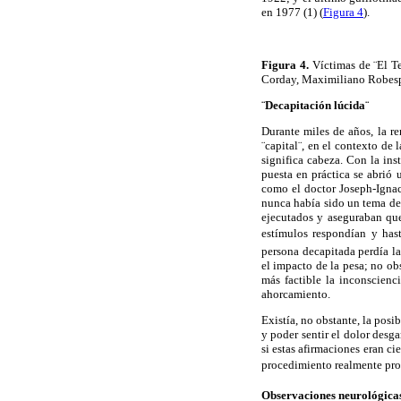
en 1977 (1) (
Figura 4
).
Figura 4.
Víctimas de
¨El
Te
Corday
, Maximiliano Robes
¨Decapitación
lúcida¨
Durante miles de años, la r
¨capital¨
, en el contexto de 
significa cabeza. Con la inst
puesta en práctica se abrió
como el doctor Joseph-
Igna
nunca había sido un tema de
ejecutados y aseguraban que
estímulos respondían y has
persona decapitada perdía la
el impacto de la pesa; no ob
más factible la inconscien
ahorcamiento.
Existía, no obstante, la posi
y poder sentir el dolor desg
si estas afirmaciones eran ci
procedimiento realmente pro
Observaciones neurológica