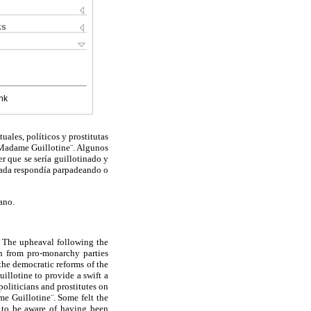
ks
nk
uales, políticos y prostitutas
Madame
Guillotine¨
. Algunos
er que se sería guillotinado y
tada respondía parpadeando o
ano
.
. The upheaval following the
on from pro-monarchy parties
the democratic reforms of the
illotine to provide a swift a
oliticians and prostitutes on
me Guillotine¨. Some felt the
: to be aware of having been