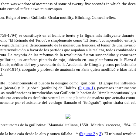
t there was window of awareness of some of twenty five seconds in which the dec
ain corneal reflex a two minutes span.
ion.
Reign of terror.
Guillotin
.
Ocular motility.
Blinking.
Corneal reflex.
58-1794) se constituyó en el hombre fuerte y la figura más influyente durante
 como
¨El
Reinado del
Terror¨
, o simplemente como
¨El
Terror¨
, comprendido entre 
ó seguidamente al derrocamiento de la monarquía francesa, el temor de una invasió
trarrevolución a favor de los partidos que aupaban a la realeza, todos combinados, 
locura. La mayoría de las reformas de la revolución fueron suspendidas y comenza
illotina, un artefacto pintado de rojo, ubicado en una plataforma en la Plaza 
 Louis, médico del rey y secretario de la Academia de Cirugía y otros profesionales
1738-1814), abogado y profesor de anatomía en París quien modificó e hizo fabric
d.
ette¨
, posteriormente el pueblo la designó como
¨guillotin¨
. El grupo fue influenc
a (picota) y la
¨gibbet¨
(patíbulo) de Halifax (
Figura 1
), pavorosos instrumento
Las modificaciones introducidas por
Guillotin
la hacían de
¨simple
mecanismo¨
y s
atado era acostado en decúbito ventral en una plancha de madera que actuaba como
memente por el asistente del verdugo llamado el
¨fotógrafo¨
, quien tiraba del ca
precursores de la guillotina:
¨Mannaia¨
italiana, 1550.
¨Maiden¨
escocesa, 1564.
¨G
 la hoja caía desde lo alto y nunca fallaba... * (
Figuras 2
y
3
). El tribunal revolu