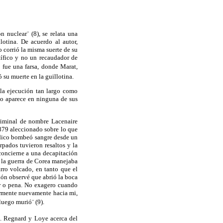
ión
nuclear¨
(8), se relata una
otina. De acuerdo al autor,
corrió la misma suerte de su
tífico y no un recaudador de
io fue una farsa, donde Marat,
su muerte en la guillotina.
 la ejecución tan largo como
no aparece en ninguna de sus
criminal de nombre
Lacenaire
79 aleccionado sobre lo que
médico bombeó sangre desde un
rpados tuvieron resaltos y la
concierne a una decapitación
 la guerra de Corea manejaba
rro volcado, en tanto que el
ón observé que abrió la boca
ror o pena. No exagero cuando
ormente nuevamente hacia mi,
 luego
murió¨
(9).
s.
Regnard
y
Loye
acerca del