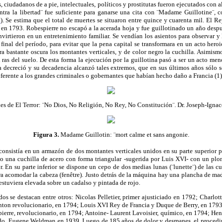
s, ciudadanos de a pie, intelectuales, políticos y prostitutas fueron ejecutados co
ntra la
libertad¨
fue suficiente para ganarse una cita con
¨Madame
Guillotine¨
, 
2
). Se estima que el total de muertes se situaron entre quince y cuarenta mil. El 
 en 1793. Robespierre no escapó a la acerada hoja y fue guillotinado un año despu
nvirtieron en un entretenimiento familiar. Se vendían los asientos para observar y l
 final del período, para evitar que la pena capital se transformara en un acto heroi
a bastante oscura los montantes verticales, y de color negro la cuchilla. Asimismo
al ras del suelo. De esta forma la ejecución por la guillotina pasó a ser un acto me
ia decreció y su decadencia alcanzó tales extremos, que en sus últimos años sólo 
iferente a los grandes criminales o gobernantes que habían hecho daño a Francia (1)
s de El Terror:
¨No
Dios, No Religión, No Rey, No
Constitución¨
. Dr. Joseph-
Ignac
Figura
3.
Madame
Guillotin
: ¨mort
calme
et
sans
angonie
.
 consistía en un armazón de dos montantes verticales unidos en su parte superior
lto una cuchilla de acero con forma triangular -sugerida por Luis XVI- con un p
or. En su parte inferior se dispone un cepo de dos medias lunas (
¨lunette¨
) de las c
ra acomodar la cabeza (
fenêtre
). Justo detrás de la máquina hay una plancha de ma
estuviera elevada sobre un cadalso y pintada de rojo.
dos se destacan entre otros:
Nicolas
Pelletier
, primer ajusticiado en 1792; Charlot
ton revolucionario, en 1794; Louis XVI Rey de Francia y Duque de Berry, en 1793;
erre, revolucionario, en 1794; Antoine- Laurent
Lavoisier
, químico, en 1794; Hen
ado, Eugene
Weldman
en 1939. Luego de 185 años de dolor y desmanes, el procedi