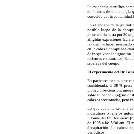
La evidencia científica pare
de fosfatos de alta energía 
conocido por la comunidad fo
En el apogeo de la guilloti
posible luego de la decapi
presenciarla hasta por 30 s
afligidas expresiones facial
famosa por haber asesinado a
en la cabeza decapitada cu
de inequívoca
indignación¨
.
recientes en humanos. Estudi
separada del cuerpo.
El experimento del Dr.
Bea
En pacientes con muerte cer
considerarla, el 39 % presen
pronación-extensión,
mioqu
sobre su pecho (3,4); no obs
cabezas seccionadas, pero in
Lo que aparenta ser una cab
musculares o reflejos auto
informe del Dr.
Beaurieux
(6
de
1905 a
las 5:30
am
. El 
decapitación: La cabeza ca
periódicos.