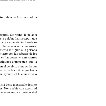
ntonieta de Austria, Carlota
apital. De hecho, la palabra
 la palabra latina caput, que
amática al artefacto. Desde su
an
¨humanamente
compasiva¨
iento infligido a la persona
tacto con las cabezas de los
n las cestas, y ante ciertos
. Algunos argumentan que la
en el cerebro, o inducida por
rebro de la víctima que hacía
ncluyendo el fusilamiento o
nista de su inexorable destino
es. No se sabía con exactitud
se acercaron a constatar si el