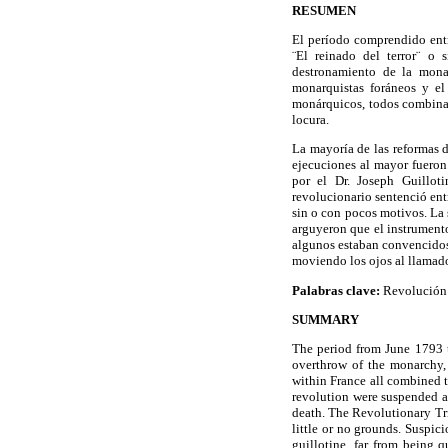
RESUMEN
El período comprendido ent
¨El
reinado del
terror¨
o s
destronamiento de la mona
monarquistas
foráneos y el 
monárquicos, todos combinad
locura.
La mayoría de las reformas 
ejecuciones al mayor fueron
por el Dr. Joseph
Guilloti
revolucionario sentenció entr
sin o con pocos motivos. La
arguyeron que el instrumento 
algunos estaban convencidos
moviendo los ojos al llamado
Palabras clave:
Revolución F
SUMMARY
The period from June 1793 
overthrow of the monarchy, 
within
France
all combined t
revolution were suspended an
death. The Revolutionary Tri
little or no grounds. Suspic
guillotine, far from being 