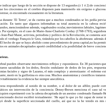
ce indicar que luego de la sección se dispone de 13 segundos (± 1 ó 2) de concienci
que los
citocromos
en el cerebro disponen para mantenerlo sin oxígeno o glucosa
rense, es encontrado escasamente en la literatura.
na durante
¨El
Terror¨
, se da cuenta que a muchos condenados se les pedía previ
tación. En tanto que algunos informaban su total ausencia en la cabeza reci
egundos, mencionándose además, vagabundeo ocular, movimientos labiales, lagrimeo,
es. Por ejemplo, en el caso de Marie-Anne-Charlotte
Corday
(1768-1793), seguidora 
 Jean-
Paul
Marat, activista, periodista y político de la Revolución, se comenta ace
ando el verdugo
François
le Gros, tirándola por los cabellos la abofeteara: además 
 El hecho de que se haya abolido como procedimiento de pena
capital
,no
ha permit
os en animales decapitados aportó credibilidad a la posibilidad de breve concien
urieux
.
ebral pueden observarse movimientos reflejos y espontáneos. En 38 pacientes que 
taron sacudidas de los dedos, flexión ondulante de dedos de los pies, respuesta 
imias
faciales y signo de
Lazarus
, el más complejo y aterrorizante: el enfermo ex
tante, morir en la guillotina es otra cosa. Muchos anatomistas y científicos trataro
evitablemente la evidencia fue siempre anecdótica.
eza respondiendo al sonido de su nombre, o al dolor de un alfiler, puede corr
máticos sin intervención de la conciencia. Denny-Brown menciona el caso tal ve
) quien experimentó con la cabeza decapitada de un asesino condenado llamado H
mencionado doctor escribió textualmente:
¨He
aquí lo que yo fui capaz de notar 
yó desde la superficie seccionada del cuello, así que no la he tenido en mi