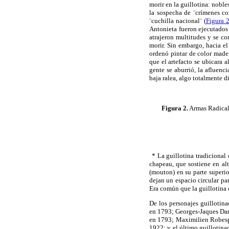
morir en la guillotina: noble
la sospecha de
¨crímenes
co
¨cuchilla
nacional¨
(
Figura 
Antonieta fueron ejecutados
atrajeron multitudes y se co
morir. Sin embargo, hacia el
ordenó pintar de color mader
que el artefacto se ubicara 
gente se aburrió, la afluenc
baja ralea, algo totalmente d
Figura 2.
Armas Radicale
* La guillotina tradicional
chapeau
, que sostiene en a
(
mouton
) en su parte superi
dejan un espacio circular pa
Era común que la guillotina 
De los personajes guillotina
en 1793; Georges-Jaques Dan
en 1793;
Maximilien
Robespi
1922; y el último guillotin