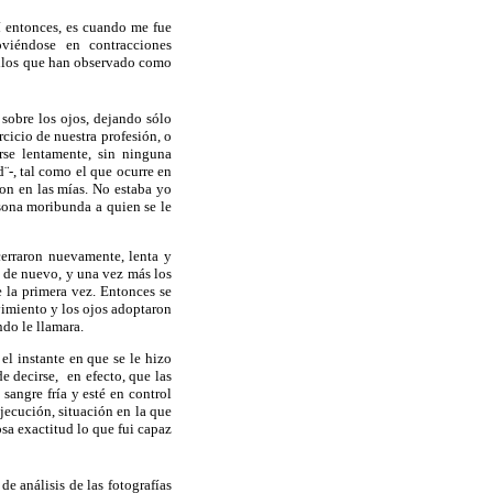
í entonces, es cuando me fue
oviéndose en contracciones
ellos que han observado como
sobre los ojos, dejando sólo
cicio de nuestra profesión, o
se lentamente, sin ninguna
d¨
-, tal como el que ocurre en
ron en las mías. No estaba yo
sona moribunda a quien se le
cerraron nuevamente, lenta y
 de nuevo, y una vez más los
e la primera vez. Entonces se
vimiento y los ojos adoptaron
do le llamara.
el instante en que se le hizo
 decirse, en efecto, que las
angre fría y esté en control
jecución, situación en la que
sa exactitud lo que fui capaz
e análisis de las fotografías