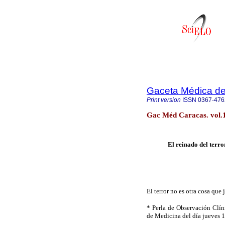
Gaceta Médica d
Print version
ISSN
0367-476
Gac Méd Caracas. vol.1
 El
reinado del terro
El terror no es otra cosa que 
* Perla de Observación Clín
de Medicina del día jueves 