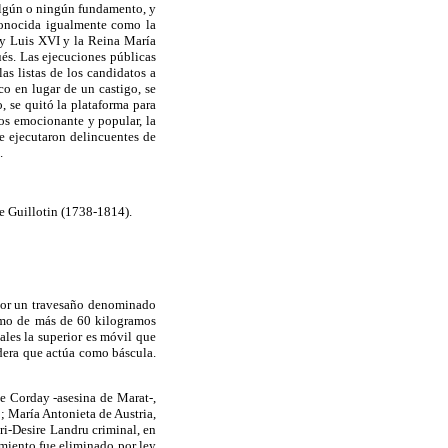
n algún o ningún fundamento, y
conocida igualmente como la
Rey Luis XVI y la Reina María
és. Las ejecuciones públicas
as listas de los candidatos a
co en lugar de un castigo, se
, se quitó la plataforma para
nos emocionante y popular, la
se ejecutaron delincuentes de
.
e
Guillotin
(1738-1814).
 por un travesaño denominado
lomo de más de
60 kilogramos
uales la superior es móvil que
dera que actúa como báscula.
te
Corday
-asesina de Marat-,
 María Antonieta de Austria,
ri-Desire
Landru
criminal, en
miento fue eliminado por ley