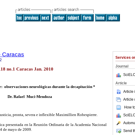
e Caracas
Services 
2
Journal
18 no.1 Caracas Jan. 2010
SciELO
Article
r: observaciones neurológicas durante la decapitación *
Article
Dr. Rafael
Muci
-Mendoza
Article
How to 
justicia, pronta, severa e inflexible
Maximillien
Robespierre.
SciELO
Automat
ica presentada en la Reunión Ordinaria de la Academia Nacional
14 de mayo de 2009.
Send th