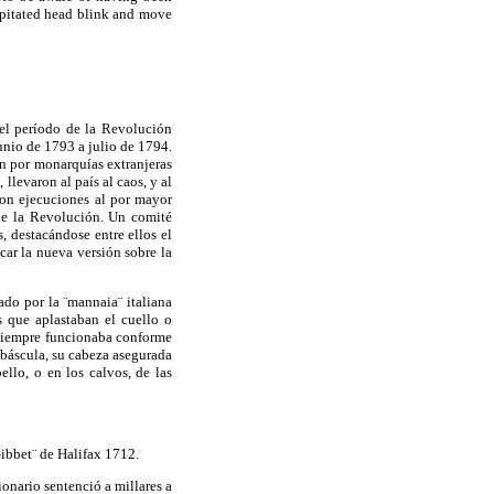
apitated head blink and move
 el período de la Revolución
junio de
1793 a
julio de 1794.
n por monarquías extranjeras
llevaron al país al caos, y al
ron ejecuciones al por mayor
de la Revolución. Un comité
, destacándose entre ellos el
ar la nueva versión sobre la
iado por la
¨mannaia¨
italiana
s que aplastaban el cuello o
iempre funcionaba conforme
 báscula, su cabeza asegurada
bello, o en los calvos, de las
ibbet¨
de Halifax 1712.
cionario sentenció a millares a