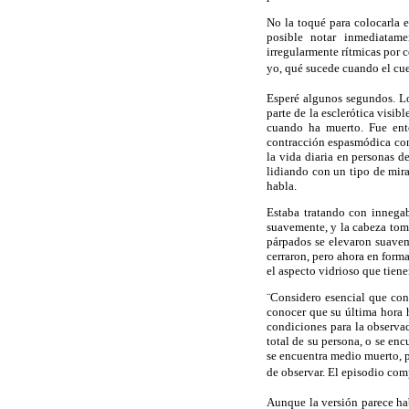
No la toqué para colocarla 
posible notar inmediatame
irregularmente rítmicas por
yo, qué sucede cuando el cue
Esperé algunos segundos. Lo
parte de la esclerótica visi
cuando ha muerto. Fue en
contracción espasmódica con
la vida diaria en personas d
lidiando con un tipo de mir
habla.
Estaba tratando con innegab
suavemente, y la cabeza tom
párpados se elevaron suaveme
cerraron, pero ahora en form
el aspecto vidrioso que tien
¨Considero
esencial que co
conocer que su última hora 
condiciones para la observa
total de su persona, o se en
se encuentra medio muerto, p
de observar. El episodio comp
Aunque la versión parece hab