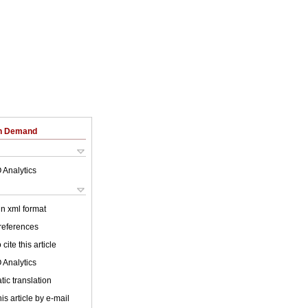
on Demand
 Analytics
 in xml format
 references
cite this article
 Analytics
ic translation
is article by e-mail