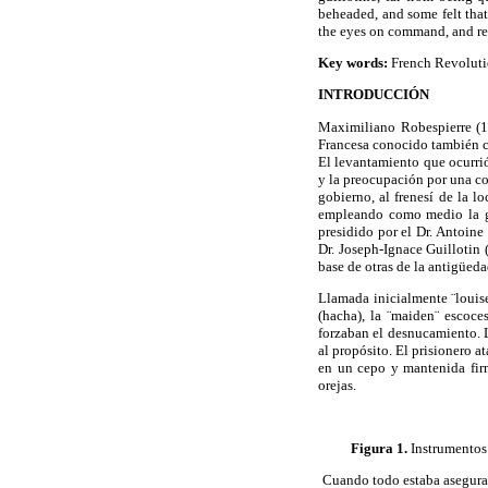
beheaded, and some felt tha
the eyes on command, and ret
Key words:
French Revolut
INTRODUCCIÓN
Maximiliano Robespierre (17
Francesa conocido también
El levantamiento que ocurri
y la preocupación por una con
gobierno, al frenesí de la 
empleando como medio la gu
presidido por el Dr. Antoine
Dr. Joseph-
Ignace
Guillotin
(
base de otras de la antigüeda
Llamada inicialmente
¨louis
(hacha), la
¨maiden¨
escoces
forzaban el desnucamiento. 
al propósito. El prisionero 
en un cepo y mantenida fir
orejas.
Figura 1.
Instrumentos 
Cuando todo estaba asegurado