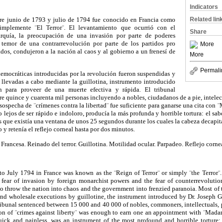
Indicators
Related lin
re junio de 1793 y julio de 1794 fue conocido en Francia como
implemente
¨El
Terror¨
. El levantamiento que ocurrió con el
Share
rquía, la preocupación de una invasión por parte de poderes
temor de una contrarrevolución por parte de los partidos
pro
More
os, condujeron a la nación al caos y al gobierno a un frenesí de
More
Permali
democráticas introducidas por la revolución fueron suspendidas y
 llevadas a cabo mediante la guillotina, instrumento introducido
n
para proveer de una muerte efectiva y rápida. El tribunal
e quince y cuarenta mil personas incluyendo a nobles, ciudadanos de a pie, intelect
 sospecha de
¨crímenes
contra la
libertad¨
fue suficiente para ganarse una cita con
¨
lejos de ser rápido e indoloro, producía la más profunda y horrible tortura: el sab
 que existía una ventana de unos 25 segundos durante los cuales la cabeza decapi
 y retenía el reflejo
corneal
hasta por dos minutos.
rancesa. Reinado del terror. Guillotina. Motilidad ocular. Parpadeo. Reflejo
corne
to July
1794 in
France
was known as the ¨Reign of Terror¨ or simply ¨the Terror¨
fear of invasion by foreign monarchist powers and the fear of counterrevoluti
o throw the nation into chaos and the government into frenzied paranoia. Most of 
d wholesale executions by guillotine, the instrument introduced by Dr. Joseph Gu
bunal sentenced between 15 000 and 40 000 of nobles, commoners, intellectuals, p
ion of ¨crimes against liberty¨ was enough to earn one an appointment with ¨Mada
quick and painless, was an instrument of the most profound and horrible torture