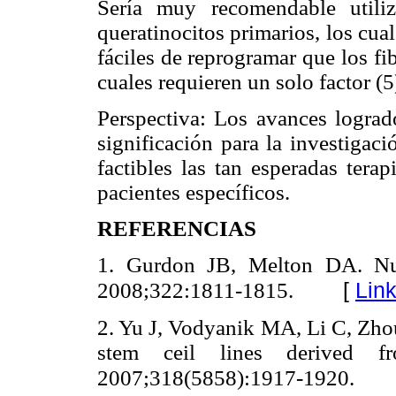
Sería muy recomendable utiliz
queratinocitos primarios, los cu
fáciles de reprogramar que los fi
cuales requieren un solo factor (5
Perspectiva: Los avances lograd
significación para la investigac
factibles las tan esperadas terap
pacientes específicos.
REFERENCIAS
1. Gurdon JB, Melton DA. Nuc
[
Lin
2008;322:1811-1815.
2. Yu J, Vodyanik MA, Li C, Zhou
stem ceil lines derived f
2007;318(5858):1917-1920.