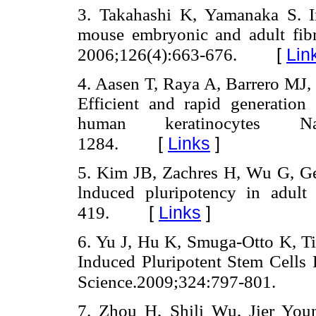
3. Takahashi K, Yamanaka S. In
mouse embryonic and adult fibro
[
Lin
2006;126(4):663-676.
4. Aasen T, Raya A, Barrero MJ, 
Efficient and rapid generation
human keratinocytes Nat
[
Links
]
1284.
5. Kim JB, Zachres H, Wu G, Gen
lnduced pluripotency in adult 
[
Links
]
419.
6. Yu J, Hu K, Smuga-Otto K, Tia
Induced Pluripotent Stem Cells 
Science.2009;324:797-801.
7. Zhou H, Shili Wu, Jier You