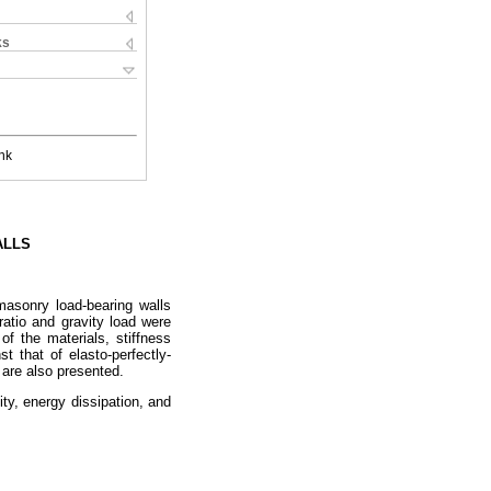
ks
nk
ALLS
masonry load-bearing walls
ratio and gravity load were
of the materials, stiffness
t that of elasto-perfectly-
 are also presented.
ity, energy dissipation, and