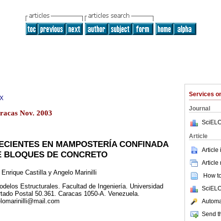
Services 
3X
Journal
racas Nov. 2003
SciELO
Article
RECIENTES EN MAMPOSTERÍA CONFINADA
Article
E BLOQUES DE CONCRETO
Article
Enrique Castilla y Angelo Marinilli
How to 
Modelos Estructurales. Facultad de Ingeniería. Universidad
SciELO
rtado Postal 50.361. Caracas 1050-A. Venezuela.
elomarinilli@mail.com
Automat
Send th