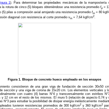
igura 1
). Para determinar las propiedades mecánicas de la mampostería se
 la rotura de cinco (5) bloques obteniéndose una resistencia promedio
f
= 1
p
co (5) pilas a compresión axial arrojando una resistencia promedio
f
= 80 kgf
m
2
ión diagonal con resistencia al corte promedio v
= 7,64 kgf/cm
.
m
Figura 1. Bloque de concreto hueco empleado en los ensayos
miento consistieron de una gran viga de fundación de sección 30x50 cm
 sección y una viga de corona de 15x20 cm. Los elementos verticales y la
tudinalmente con cuatro (4) barras N°4 y transversalmente con estribos 
 y 12 cm en el resto de los mismos. El muro 5 (relación de aspecto 0,74 y s
s N°3 para estudiar la posibilidad de disipar energía inelásticamente mediant
2
2
pleados tuvieron resistencias promedios de 300 kgf/cm
y 360 kgf/cm
para