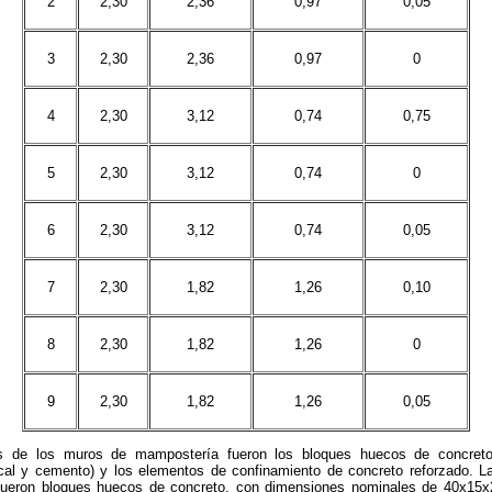
2
2,30
2,36
0,97
0,05
3
2,30
2,36
0,97
0
4
2,30
3,12
0,74
0,75
5
2,30
3,12
0,74
0
6
2,30
3,12
0,74
0,05
7
2,30
1,82
1,26
0,10
8
2,30
1,82
1,26
0
9
2,30
1,82
1,26
0,05
 de los muros de mampostería fueron los bloques huecos de concreto,
 cal y cemento) y los elementos de confinamiento de concreto reforzado. 
 fueron bloques huecos de concreto, con dimensiones nominales de 40x15x