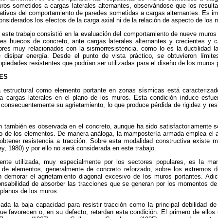
uros sometidos a cargas laterales alternantes, observándose que los resul
tativos del comportamiento de paredes sometidas a cargas alternantes. Es i
nsiderados los efectos de la carga axial ni de la relación de aspecto de los 
e este trabajo consistió en la evaluación del comportamiento de nueve muro
ues huecos de concreto, ante cargas laterales alternantes y crecientes y ca
ores muy relacionados con la sismorresistencia, como lo es la ductilidad la
 disipar energía. Desde el punto de vista práctico, se obtuvieron límit
opiedades resistentes que podrían ser utilizadas para el diseño de los muros 
ES
estructural como elemento portante en zonas sísmicas está caracterizado 
a cargas laterales en el plano de los muros. Esta condición induce esfue
consecuentemente su agrietamiento, lo que produce pérdida de rigidez y res
ión también es observada en el concreto, aunque ha sido satisfactoriamente s
ro de los elementos. De manera análoga, la mampostería armada emplea el a
obtener resistencia a tracción. Sobre esta modalidad constructiva existe 
y, 1980) y por ello no será considerada en este trabajo.
ente utilizada, muy especialmente por los sectores populares, es la ma
n de elementos, generalmente de concreto reforzado, sobre los extremos d
n demorar el agrietamiento diagonal excesivo de los muros portantes. Adi
ponsabilidad de absorber las tracciones que se generan por los momentos d
 planos de los muros.
cada la baja capacidad para resistir tracción como la principal debilidad d
que favorecen o, en su defecto, retardan esta condición. El primero de ello