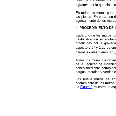
resto de los elementos co
2
kgf/cm
, por lo que clasi
En todos los muros pudo c
las piezas. En cada uno d
agrietamiento de los muros
4. PROCEDIMIENTO DE
Cada uno de los muros fue
hasta alcanzar su agotami
producidas por la graved
aspecto 0,97 y 1,26 se en
cargas axiales fueron 0
f
m
Todos los muros fueron en
de la Facultad de Ingenier
banco mediante barras te
cargas laterales y vertical
Los nueve muros se ensa
agotamiento de los muros. 
La
Figura 2
muestra un asp