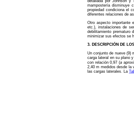
detallada por Johnson y 
mampostería disminuye cua
propiedad condiciona el 
diferentes relaciones de a
Otro aspecto importante e
etc.), instalaciones de s
debilitamiento prematuro 
minimizar sus efectos se h
3. DESCRIPCIÓN DE L
Un conjunto de nueve (9) 
carga lateral en su plano 
con relación 0,97 (
a
aproxi
2,40 m medidos desde la vi
las cargas laterales. La
Ta