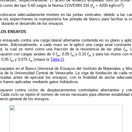
nfinantes, respectivamente. El acero de refuerzo empleado tuvo un límite
2
ficó como del tipo S-60 según la Norma COVENIN 316 (
f
= 4200 kgf/cm
).
y
olocarse adecuadamente mortero en las juntas verticales, debido a las car
e los especímenes la mampostería fue pintada de blanco para facilitar la vi
 durante el desarrollo de los ensayos.
 LOS ENSAYOS
 ensayado contra una carga lateral alternante contenida en su plano y apli
ento. Adicionalmente, a cada muro se le aplicó una carga axial constante
ad, la cual se tomó como una fracción de la resistencia de las pilas
f
. 
m
sayaron con cargas axiales de 0
f
, 0,05
f
y 0,10
f
y para los muros con re
m
m
m
, 0,05
f
y 0,075
f
(véase la
Tabla 1
).
m
m
sayados en el Banco Universal de Ensayos del Instituto de Materiales y Mo
ía de la Universidad Central de Venezuela. La viga de fundación de cada mu
nsadas antes de ejecutar los ensayos, con la finalidad de anclar adecua
es fueron aplicadas mediante gatos hidráulicos.
yaron contra ciclos de desplazamientos controlados alternantes y crec
Cada ciclo se repitió el número de veces necesario para obtener estabilidad e
ecto general de los ensayos.