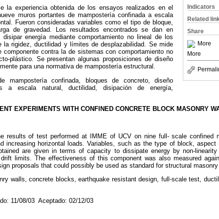
Indicators
e la experiencia obtenida de los ensayos realizados en el
ueve muros portantes de mampostería confinada a escala
Related lin
ontal. Fueron consideradas variables como el tipo de bloque,
arga de gravedad. Los resultados encontrados se dan en
Share
 disipar energía mediante comportamiento no lineal de los
More
 la rigidez, ductilidad y límites de desplazabilidad. Se mide
te componente contra la de sistemas con comportamiento no
More
fecto-plástico. Se presentan algunas proposiciones de diseño
lmente para una normativa de mampostería estructural.
Permali
de mampostería confinada, bloques de concreto, diseño
os a escala natural, ductilidad, disipación de energía,
ENT EXPERIMENTS WITH CONFINED CONCRETE BLOCK MASONRY W
 results of test performed at IMME of UCV on nine full- scale confined 
nd increasing horizontal loads. Variables, such as the type of block, aspect 
tained are given in terms of capacity to dissipate energy by non-linearity 
d drift limits. The effectiveness of this component was also measured agains
gn proposals that could possibly be used as standard for structural masonry
 walls, concrete blocks, earthquake resistant design, full-scale test, ductil
do: 11/08/03 Aceptado: 02/12/03