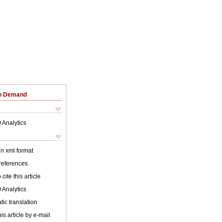
on Demand
 Analytics
 in xml format
 references
cite this article
 Analytics
ic translation
is article by e-mail