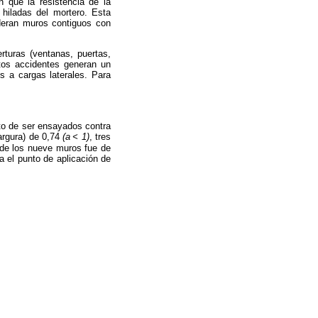
 que la resistencia de la
 hiladas del mortero. Esta
deran muros contiguos con
rturas (ventanas, puertas,
stos accidentes generan un
s a cargas laterales. Para
to de ser ensayados contra
argura) de 0,74
(a
< 1)
, tres
 de los nueve muros fue de
a el punto de aplicación de