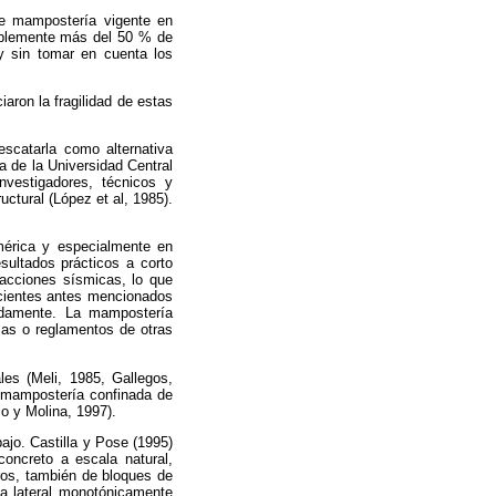
de mampostería vigente en
bablemente más del 50 % de
 y sin tomar en cuenta los
aron la fragilidad de estas
escatarla como alternativa
ía de la Universidad Central
nvestigadores, técnicos y
uctural (López et al, 1985).
mérica y especialmente en
sultados prácticos a corto
 acciones sísmicas, lo que
recientes antes mencionados
adamente. La mampostería
rmas o reglamentos de otras
es (Meli, 1985, Gallegos,
n mampostería confinada de
lo y Molina, 1997).
ajo. Castilla y Pose (1995)
oncreto a escala natural,
ros, también de bloques de
a lateral monotónicamente