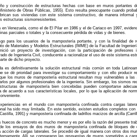
eño y construcción de estructuras hechas con base en muros portantes 
inisterio de Obras Públicas, 1955). Esto resulta preocupante cuando pro
abrican sus viviendas con este sistema constructivo, de manera informal
as estructuras sismorresistentes.
 en Venezuela, como el de El Pilar en 1986 y el de Cariaco en 1997, evidenci
inas parciales o totales y la consecuente pérdida de vidas y de bienes.
sgo para los usuarios de la mampostería portante, y con la finalidad de r
ituto de Materiales y Modelos Estructurales (IMME) de la Facultad de Ingenier
nició un proyecto de investigación, con la participación de profesores i
ado de Ingeniería Civil, conducente a racionalizar el uso de este sistema estr
parte de dicho proyecto.
 es definitivamente la solución estructural más común en toda Latinoa
e se dé prioridad para investigar su comportamiento y con ello producir re
 que los muros de mampostería estructural resultan muy vulnerables a las
zarlos por algunos profesionales de la ingeniería. Sin embargo, los sismos 
structuras de mampostería bien concebidas pueden comportarse adecu
a de acuerdo a sus características locales, por lo que la aplicación de no
conveniente.
xperiencias en el mundo con mampostería confinada contra cargas lateral
ional ha sido muy limitada. En este sentido, existen estudios completos co
Castilla, 1991) y mampostería confinada de ladrillos macizos de arcilla (Carril
 huecos de concreto es mucho menor y es por ello la razón del presente trab
 de los ensayos de dos muros de mampostería confinada de bloques de c
 acción de cargas laterales. Se procedió de igual manera con otros dos mu
nternamente. Allí se compararon las respuestas de muros sometidos a carg