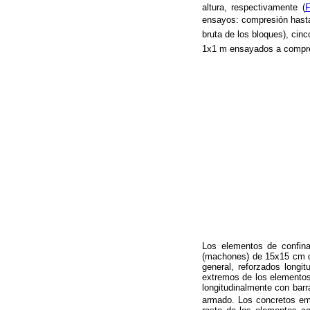
altura, respectivamente (
F
ensayos: compresión hasta
bruta de los bloques), cin
1x1 m ensayados a compres
Los elementos de confina
(machones) de 15x15 cm de
general, reforzados longi
extremos de los elementos
longitudinalmente con barra
armado. Los concretos em