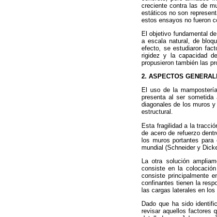
creciente contra las de m
estáticos no son represen
estos ensayos no fueron co
El objetivo fundamental d
a escala natural, de bloq
efecto, se estudiaron fact
rigidez y la capacidad de
propusieron también las pr
2. ASPECTOS GENERAL
El uso de la mampostería 
presenta al ser sometida 
diagonales de los muros y 
estructural.
Esta fragilidad a la tracc
de acero de refuerzo dent
los muros portantes para 
mundial (Schneider y Dicke
La otra solución ampliam
consiste en la colocació
consiste principalmente e
confinantes tienen la res
las cargas laterales en los
Dado que ha sido identifi
revisar aquellos factores 