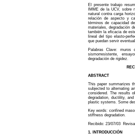
El presente trabajo resum
IMME de la UCV, sobre n
natural contra carga horiz
relación de aspecto y c
términos de capacidad de
materiales, degradación de
también la eficacia de es
lineal del tipo elasto-per
que puedan servir eventua
Palabras Clave: muros 
sismorresistente, ensay
degradación de rigidez.
REC
ABSTRACT
This paper summarizes the
subjected to alternating a
considered. The results ob
degradation, ductility, an
plastic systems. Some desi
Key words: confined masonry
stiffness degradation.
Recibido: 23/07/03 Revisa
1. INTRODUCCIÓN