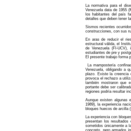
La normativa para el dis
Venezuela data de 1955 (M
los habitantes del país f
detalles que deben tener l
Sismos recientes ocurridos
construcciones, con sus ru
En aras de reducir el rie
estructural válida, el Inst
de Venezuela (FI-UCV), i
estudiantes de pre y postgr
El presente trabajo forma 
La mampostería confinada
Venezuela, obligando a qu
plazo. Existe la creencia
provoca el rechazo a utili
también mostraron que e
portante debe ser calibrad
regiones podría resultar in
Aunque existen algunas e
1989), la experiencia nac
bloques huecos de arcilla (
La experiencia con bloques
presentan los resultados
sometidos únicamente a la
concreto, pero armados i