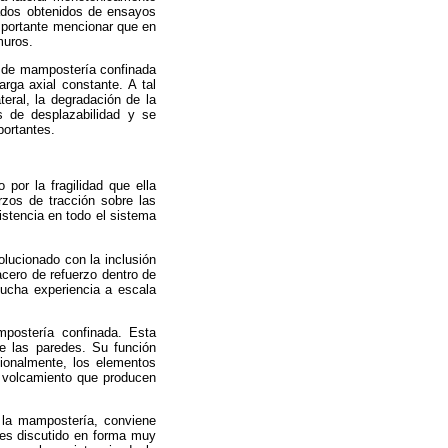
tados obtenidos de ensayos
mportante mencionar que en
muros.
s de mampostería confinada
rga axial constante. A tal
teral, la degradación de la
es de desplazabilidad y se
portantes.
por la fragilidad que ella
rzos de tracción sobre las
istencia en todo el sistema
olucionado con la inclusión
cero de refuerzo dentro de
mucha experiencia a escala
mpostería confinada. Esta
e las paredes. Su función
cionalmente, los elementos
e volcamiento que producen
e la mampostería, conviene
s es discutido en forma muy