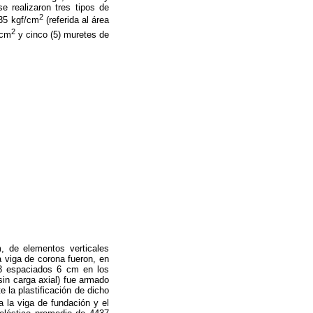
 realizaron tres tipos de
2
35 kgf/cm
(referida al área
2
/cm
y cinco (5) muretes de
, de elementos verticales
 viga de corona fueron, en
N°3 espaciados 6 cm en los
in carga axial) fue armado
e la plastificación de dicho
 la viga de fundación y el