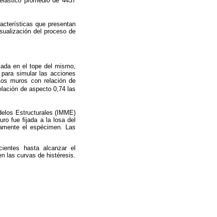
 elástico promedio de 4437
acterísticas que presentan
sualización del proceso de
cada en el tope del mismo,
 para simular las acciones
Los muros con relación de
lación de aspecto 0,74 las
delos Estructurales (IMME)
ro fue fijada a la losa del
damente el espécimen. Las
ientes hasta alcanzar el
n las curvas de histéresis.