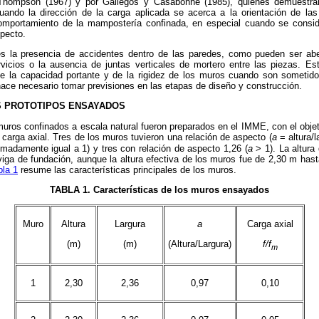
Thompson (1967) y por Gallegos y Casabonne (1985), quienes demuestran
ndo la dirección de la carga aplicada se acerca a la orientación de las
comportamiento de la mampostería confinada, en especial cuando se consi
specto.
s la presencia de accidentes dentro de las paredes, como pueden ser abe
ervicios o la ausencia de juntas verticales de mortero entre las piezas. E
de la capacidad portante y de la rigidez de los muros cuando son sometido
ace necesario tomar previsiones en las etapas de diseño y construcción.
OS PROTOTIPOS ENSAYADOS
muros confinados a escala natural fueron preparados en el IMME, con el obje
y carga axial. Tres de los muros tuvieron una relación de aspecto (
a
= altura/l
madamente igual a 1) y tres con relación de aspecto 1,26 (
a
> 1). La altura
ga de fundación, aunque la altura efectiva de los muros fue de 2,30 m hast
bla 1
resume las características principales de los muros.
TABLA 1
. Características de los muros ensayados
Muro
Altura
Largura
a
Carga axial
(m)
(m)
(Altura/Largura)
f/f
m
1
2,30
2,36
0,97
0,10