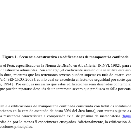
Figura 1. Secuencia constructiva en edificaciones de mampostería confinada
n el Perú, especificado en la Norma de Diseño en Albañilería [ININVI, 1982], para
 por esfuerzos admisibles. Sin embargo, el coeficiente sísmico que se utiliza está as
o duro, mientras que los terremotos severos pueden superar en más de cuatro vece
erú [SENCICO, 2003], con lo cual se excedería el factor de seguridad por corte que
, 1994]. Por esto, es necesario que estas edificaciones sean diseñadas contempla
 que puedan repararse después de un terremoto severo que produzca su falla por cort
cable a edificaciones de mampostería confinada construida con ladrillos sólidos de a
aciones en la cara de asentado de hasta 30% del área bruta), con muros sujetos a
la resistencia característica a compresión axial de prismas de mampostería (
figur
edio de por lo menos 5 especimenes ensayados. Adicionalmente, la edificación 
ecciones principales.