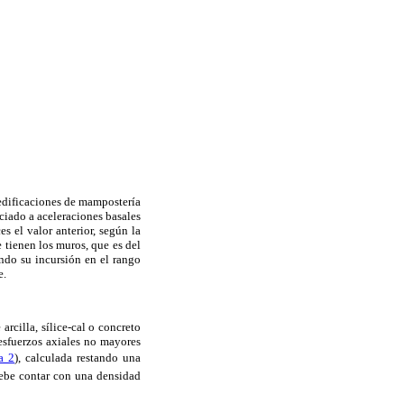
 edificaciones de mampostería
ociado a aceleraciones basales
s el valor anterior, según la
 tienen los muros, que es del
ndo su incursión en el rango
e.
rcilla, sílice-cal o concreto
 esfuerzos axiales no mayores
a 2
), calculada restando una
debe contar con una densidad