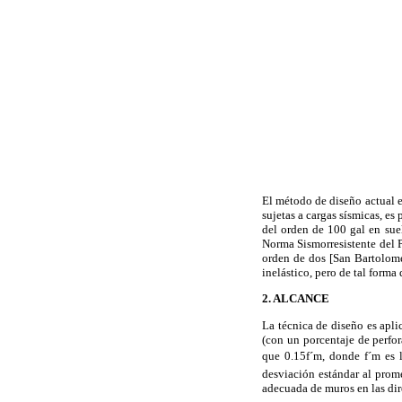
El método de diseño actual e
sujetas a cargas sísmicas, es
del orden de 100 gal en suel
Norma Sismorresistente del P
orden de dos [San Bartolomé
inelástico, pero de tal forma
2.
ALCANCE
La técnica de diseño es apli
(con un porcentaje de perfor
que 0.15f´m, donde f´m es 
desviación estándar al prom
adecuada de muros en las dir