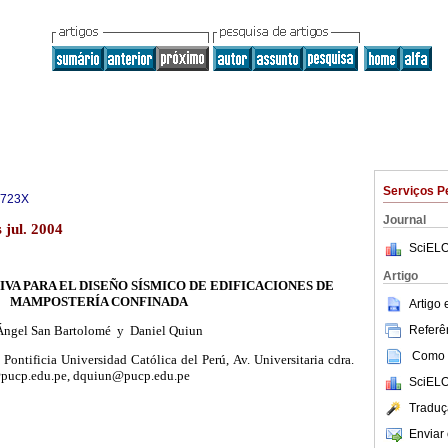
Serviços P
-723X
Journal
jul. 2004
SciELO
Artigo
VA PARA EL DISEÑO SÍSMICO DE EDIFICACIONES DE
MAMPOSTERÍA CONFINADA
Artigo
Referên
Ángel San Bartolomé y Daniel Quiun
Como c
Pontificia Universidad Católica del Perú, Av. Universitaria cdra.
pucp.edu.pe, dquiun@pucp.edu.pe
SciELO
Traduç
Enviar 