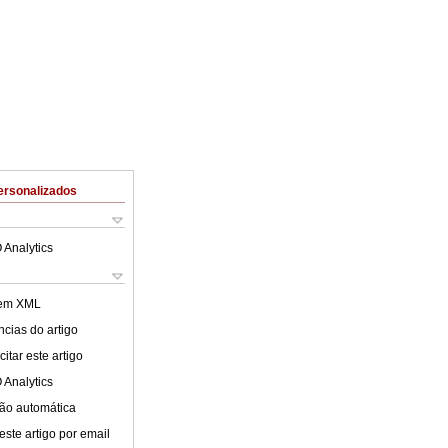
ersonalizados
 Analytics
 em XML
cias do artigo
itar este artigo
 Analytics
ão automática
este artigo por email