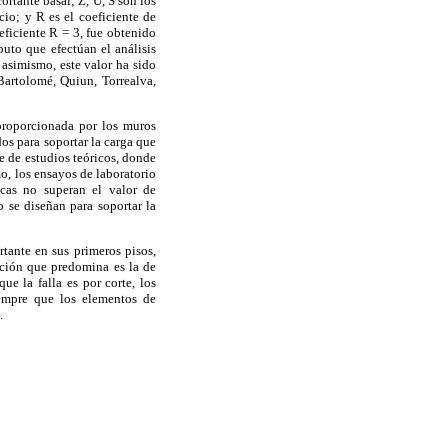
 cortante basal; Z, U, S son los
cio; y R es el coeficiente de
ficiente R = 3, fue obtenido
uto que efectúan el análisis
asimismo, este valor ha sido
artolomé, Quiun, Torrealva,
l proporcionada por los muros
os para soportar la carga que
 de estudios teóricos, donde
o, los ensayos de laboratorio
icas no superan el valor de
 se diseñan para soportar la
rtante en sus primeros pisos,
ación que predomina es la de
ue la falla es por corte, los
iempre que los elementos de
.