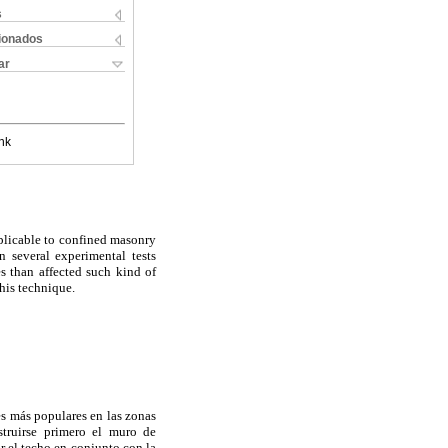
s
cionados
ar
nk
pplicable to confined masonry
n several experimental tests
es than affected such kind of
this technique.
es más populares en las zonas
nstruirse primero el muro de
r el techo en conjunto con la