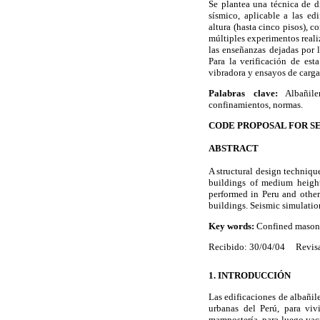
Se plantea una técnica de d
sísmico, aplicable a las e
altura (hasta cinco pisos), c
múltiples experimentos realiz
las enseñanzas dejadas por 
Para la verificación de es
vibradora y ensayos de carga 
Palabras clave:
Albañiler
confinamientos, normas.
CODE PROPOSAL FOR SE
ABSTRACT
A structural design techniqu
buildings of medium height 
performed in Peru and other 
buildings. Seismic simulation
Key words:
Confined masonry
Recibido: 30/04/04 Revis
1.
INTRODUCCIÓN
Las edificaciones de albañil
urbanas del Perú, para vivi
mampostería, para luego vaci