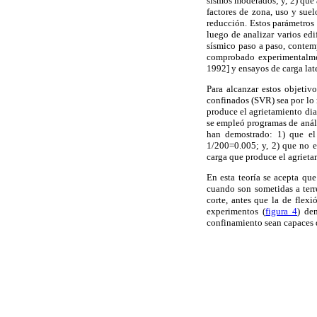
sismos moderados; y, 2) que 
factores de zona, uso y suel
reducción. Estos parámetros
luego de analizar varios ed
sísmico paso a paso, contem
comprobado experimentalmen
1992] y ensayos de carga late
Para alcanzar estos objetivo
confinados (
S
VR) sea por lo 
produce el agrietamiento di
se empleó programas de análi
han demostrado: 1) que el 
1/200=0.005; y, 2) que no e
carga que produce el agrieta
En esta teoría se acepta que
cuando son sometidas a terr
corte, antes que la de flexi
experimentos (
figura 4
) de
confinamiento sean capaces d