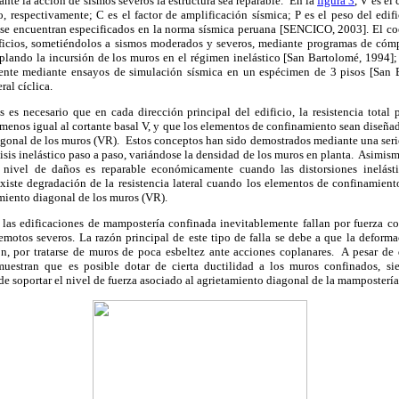
ante la acción de sismos severos la estructura sea reparable. En la
figura 3
, V es el
o, respectivamente; C es el factor de amplificación sísmica; P es el peso del edifi
 se encuentran especificados en la norma sísmica peruana [SENCICO, 2003]. El coe
ificios, sometiéndolos a sismos moderados y severos, mediante programas de cómp
plando la incursión de los muros en el régimen inelástico [San Bartolomé, 1994]; 
te mediante ensayos de simulación sísmica en un espécimen de 3 pisos [San B
ral cíclica.
s es necesario que en cada dirección principal del edificio, la resistencia tota
menos igual al cortante basal V, y que los elementos de confinamiento sean diseñad
agonal de los muros (VR). Estos conceptos han sido demostrados mediante una serie
sis inelástico paso a paso, variándose la densidad de los muros en planta. Asimism
nivel de daños es reparable económicamente cuando las distorsiones inelást
xiste degradación de la resistencia lateral cuando los elementos de confinamiento
miento diagonal de los muros (VR).
 las edificaciones de mampostería confinada inevitablemente fallan por fuerza co
emotos severos. La razón principal de este tipo de falla se debe a que la deform
ón, por tratarse de muros de poca esbeltez ante acciones coplanares. A pesar de q
muestran que es posible dotar de cierta ductilidad a los muros confinados, s
e soportar el nivel de fuerza asociado al agrietamiento diagonal de la mampostería