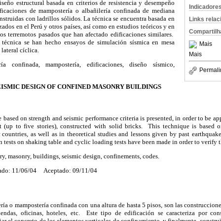
iseño estructural basada en criterios de resistencia y desempeño
Indicadore
dificaciones de mampostería o albañilería confinada de mediana
onstruidas con ladrillos sólidos. La técnica se encuentra basada en
Links rela
ados en el Perú y otros países, así como en estudios teóricos y en
Compartilh
los terremotos pasados que han afectado edificaciones similares.
ta técnica se han hecho ensayos de simulación sísmica en mesa
Mais
lateral cíclica.
Mais
ía confinada, mampostería, edificaciones, diseño sísmico,
Permali
ISMIC DESIGN OF CONFINED MASONRY BUILDINGS
e based on strength and seismic performance criteria is presented, in order to be a
(up to five stories), constructed with solid bricks. This technique is based o
countries, as well as in theoretical studies and lessons given by past earthquak
 tests on shaking table and cyclic loading tests have been made in order to verify 
, masonry, buildings, seismic design, confinements, codes.
ado: 11/06/04 Aceptado: 09/11/04
ería o mampostería confinada con una altura de hasta 5 pisos, son las construccion
endas, oficinas, hoteles, etc. Este tipo de edificación se caracteriza por co
ar el concreto de los elementos verticales de confinamiento, y finalmente, construi