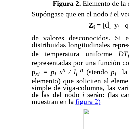
Figura 2.
Elemento de la 
Supóngase que en el nodo
i
el ve
d
Z
=
[
y
q
i
i
i
de valores desconocidos. Si 
distribuidas longitudinales repr
de temperatura uniforme
D
T
representadas por una función c
n
n
p
= p
x
/ l
(siendo
p
la
xi
i
i
i
elemento) que soliciten al elem
simple de viga-columna, las var
de las del nodo
i
serán: (las ca
muestran en la
figura 2)