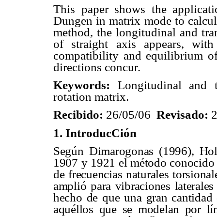
This paper shows the applicat
Dungen in matrix mode to calcul
method, the longitudinal and tra
of straight axis appears, with
compatibility and equilibrium o
directions concur.
Keywords:
Longitudinal and t
rotation matrix.
Recibido:
26/05/06
Revisado:
1.
IntroducCión
Según Dimarogonas (1996), Holz
1907 y 1921 el método conocido 
de frecuencias naturales torsiona
amplió para vibraciones laterale
hecho de que una gran cantidad d
aquéllos que se modelan por lí