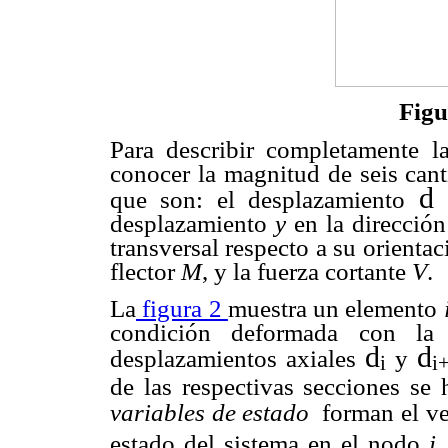
Figu
Para describir completamente la
conocer la magnitud de seis ca
d
que son: el desplazamiento
desplazamiento
y
en la dirección
transversal respecto a su orientac
flector
M
, y la fuerza cortante
V
.
La
figura 2
muestra un elemento
condición deformada con la 
d
d
desplazamientos axiales
y
i
i
de las respectivas secciones se 
variables de estado
forman el v
estado del sistema en el nodo
i,