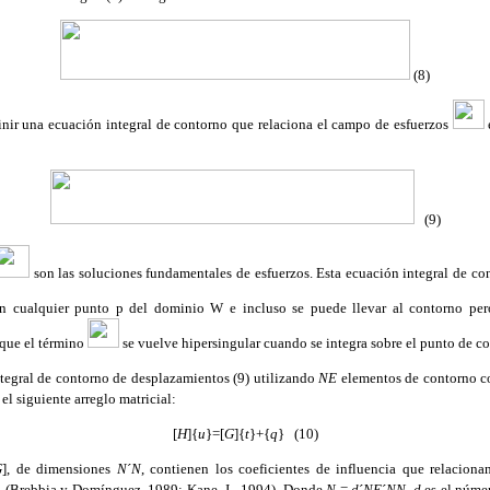
(8)
inir una ecuación integral de contorno que relaciona el campo de esfuerzos
(9)
son las soluciones fundamentales de esfuerzos. Esta ecuación integral de c
n cualquier punto p del dominio
W
e incluso se puede llevar al contorno per
 que el término
se vuelve hipersingular cuando se integra sobre el punto de c
ntegral de contorno de desplazamientos (9) utilizando
NE
elementos de contorno 
el siguiente arreglo matricial:
[
H
]{
u
}=[
G
]{
t
}+{
q
} (10)
G
], de dimensiones
N
´
N
, contienen los coeficientes de influencia que relaciona
o
(Brebbia y Domínguez, 1989;
Kane, J., 1994)
. Donde
N
=
d
´
NE
´
NN
,
d
es el núme