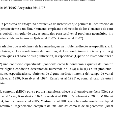
do:
08/10/07
Aceptado:
26/11/07
 un problema de ensayo no destructivo de materiales que permite la localización 
al perteneciente a un fémur humano, empleando el método de los elementos de cont
erposición singular de cargas puntuales para resolver el problema geométrico inv
a de cavidades internas (Ojeda et al 2007a; Gámez et al 2007).
variables que se obtienen de las entradas, en un problema directo se especifica: a. 
s físicas, c. Las condiciones de contorno, d. Las condiciones iniciales y e. La g
rso, que es el caso de esta publicación, se especifica: (1) parte de las condiciones
 (2) una condición especificada (conocida como la condición expuesta del contor
rar alguna condición desconocida numerada de la (a) a la (e) en un problema
ciones especificadas se obtienen de alguna medición interna del campo de variab
ich et al 1996; Kassab et al 1994; Kassab et al 1995) o, como el caso de esta 
érico.
e contorno (MEC), por su propia naturaleza, ofrece la alternativa perfecta (Ojeda e
h et al 1996; Kassab et al 1994; Kassab et al 1995; Cerrolaza et al 2000; Müller et
04; Annicchiarico et al 2005; Martínez et al 2006) para la resolución de este tipo
 dominio ni regeneración completa del mallado así como la de su geometría (Bre