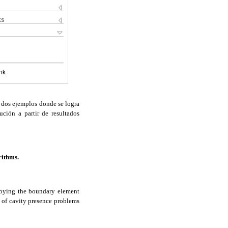
ks
nk
 dos ejemplos donde se logra
ción a partir de resultados
rithms.
ploying the boundary element
s of cavity presence problems