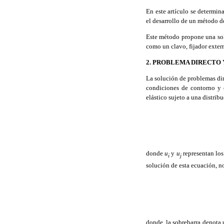
En este artículo se determina
el desarrollo de un método d
Este método propone una solu
como un clavo, fijador exter
2.
PROBLEMA DIRECTO 
La solución de problemas dir
condiciones de contorno y 
elástico sujeto a una distri
donde
u
y
u
representan lo
i
j
solución de esta ecuación, n
donde, la sobrebarra denota 