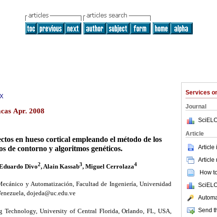
Services 
3X
Journal
cas Apr. 2008
SciELO
Article
ectos en hueso cortical empleando el método de los
Article
os de contorno y algoritmos genéticos.
Article
2
3
4
 Eduardo Divo
, Alain Kassab
, Miguel Cerrolaza
How to 
ecánico y Automatización, Facultad de Ingeniería, Universidad
SciELO
enezuela, dojeda@uc.edu.ve
Automat
Send th
 Technology, University of Central Florida, Orlando, FL, USA,