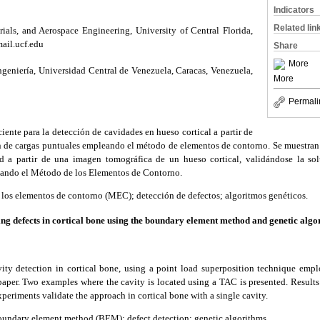
Indicators
Related lin
ials, and Aerospace Engineering, University of Central Florida,
ail.ucf.edu
Share
More
ngeniería, Universidad Central de Venezuela, Caracas, Venezuela,
More
Permali
iente para la detección de cavidades en hueso cortical a partir de
n de cargas puntuales empleando el método de elementos de contorno. Se muestran
d a partir de una imagen tomográfica de un hueso cortical, validándose la solu
sando el Método de los Elementos de Contorno.
los elementos de contorno (MEC); detección de defectos; algoritmos genéticos.
ng defects in cortical bone using the boundary element method and genetic algo
avity detection in cortical bone, using a point load superposition technique em
paper. Two examples where the cavity is located using a TAC is presented. Result
periments validate the approach in cortical bone with a single cavity.
oundary element method (BEM); defect detection; genetic algorithms.