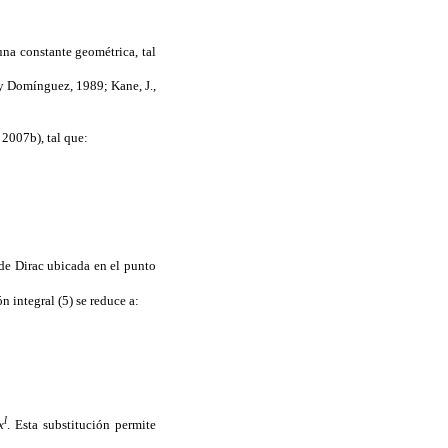
una constante geométrica, tal
y Domínguez, 1989; Kane, J.,
2007b), tal que:
 de Dirac ubicada en el punto
n integral (5) se reduce a:
l
x
. Esta substitución permite