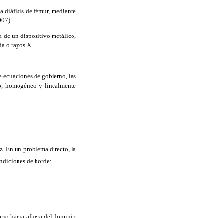
la diáfisis de fémur, mediante
007).
a de un dispositivo metálico,
da o rayos X.
e ecuaciones de gobierno, las
po, homogéneo y linealmente
z. En un problema directo, la
ondiciones de borde:
ario hacia afuera del dominio