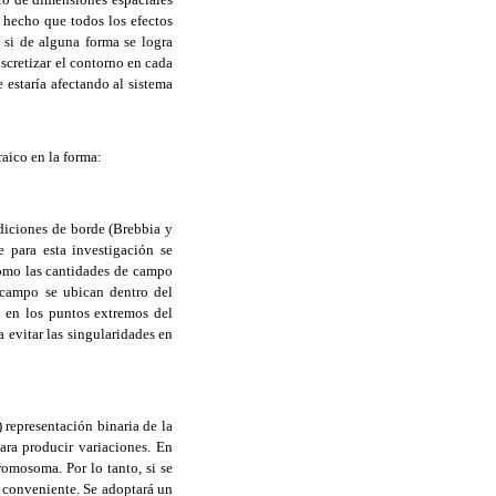
l hecho
que todos los efectos
 si de alguna forma se logra
scretizar el
contorno en cada
 estaría afectando al sistema
raico en la forma:
diciones de borde (Brebbia y
 para esta investigación se
como las cantidades de campo
 campo se ubican dentro del
en los puntos extremos del
 evitar las singularidades en
) representación binaria de la
ra producir variaciones. En
omosoma. Por lo tanto, si se
a conveniente. Se adoptará un