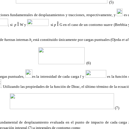
(5)
ciones fundamentales de desplazamientos y tracciones, respectivamente, y
es 
Ï
Î
; si
p
W
y
si
p
G
en el caso de un contorno suave
(Brebbia 
de fuerzas internas
b
está constituido únicamente por cargas puntuales (Ojeda
et al
i
(6)
argas puntuales,
es la intensidad de cada carga
l
y
es la función
. Utilizando las propiedades de la función de Dirac, el último término de la ecuació
(7)
 fundamental de desplazamiento evaluada en el punto de impacto de cada carga
 ecuación integral (7) a integrales de contorno como: