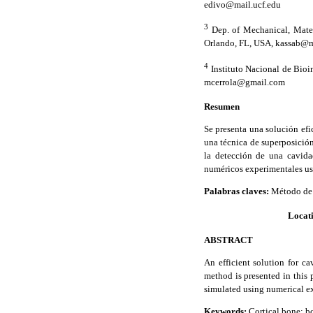
edivo@mail.ucf.edu
3
Dep. of Mechanical, Mater
Orlando, FL, USA, kassab@m
4
Instituto Nacional de Bioi
mcerrola@gmail.com
Resumen
Se presenta una solución efic
una técnica de superposició
la detección de una cavida
numéricos experimentales u
Palabras claves
:
Método de 
Locati
ABSTRACT
An efficient solution for c
method is presented in this 
simulated using numerical ex
Keywords
:
Cortical bone; b