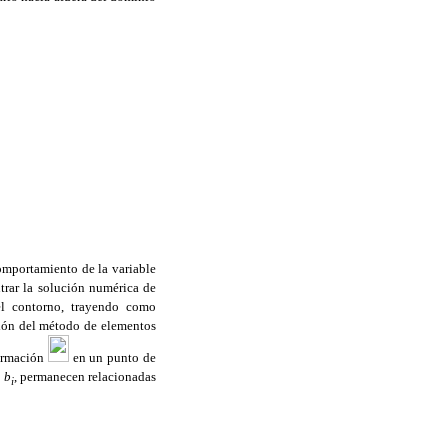
omportamiento de la variable
ntrar la solución numérica de
el contorno, trayendo como
ión del método de elementos
formación
en un punto de
o
b
, permanecen relacionadas
i