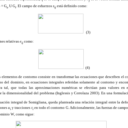
i
j
G
=
G
U
G
. El campo de esfuerzos
s
está definido como:
u
t
ij
(3)
es relativas
e
como:
ij
(4)
s elementos de contorno consiste en transformar las ecuaciones que describen el c
rno del dominio, en ecuaciones integrales referidas solamente al contorno y enco
ra tal, que todas las aproximaciones numéricas se efectúan para valores en 
e la dimensionalidad del problema (Inglessis y Cerrolaza 2003).
En una formulac
uación integral de Somigliana, queda planteada una relación integral entre la de
ciones
u
y tracciones
t
en todo el contorno
G
. Adicionalmente, las fuerzas de camp
i
i
dominio
W
, como sigue: