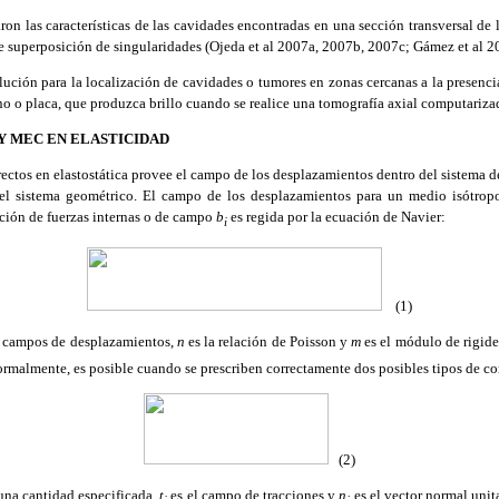
ron las características de las cavidades encontradas en una sección transversal de 
e superposición de singularidades (Ojeda et al 2007a, 2007b, 2007c; Gámez et al 2
ción para la localización de cavidades o tumores en zonas cercanas a la presenci
no o placa, que produzca brillo cuando se realice una tomografía axial computariza
Y MEC EN ELASTICIDAD
ectos en elastostática provee el campo de los desplazamientos dentro del sistema d
el sistema geométrico. El campo de los desplazamientos para un medio isótro
bución de fuerzas internas o de campo
b
es regida por la ecuación de Navier:
i
(1)
s campos de desplazamientos,
n
es la relación de Poisson y
m
es el módulo de rigide
ormalmente, es posible cuando se prescriben correctamente dos posibles tipos de c
(2)
una cantidad especificada,
t
es el campo de tracciones y
n
es el vector normal unit