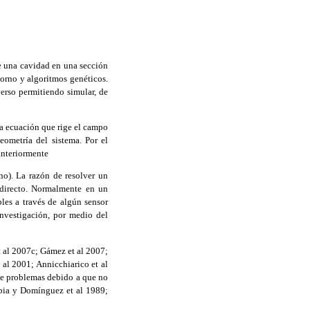
de una cavidad en una sección
orno y algoritmos genéticos.
erso permitiendo simular, de
La ecuación que rige el campo
eometría del sistema. Por el
 anteriormente
no). La razón de resolver un
 directo. Normalmente en un
les a través de algún sensor
investigación, por medio del
t al 2007c; Gámez et al 2007;
 al 2001; Annicchiarico et al
 de problemas debido a que no
bbia y Domínguez et al 1989;