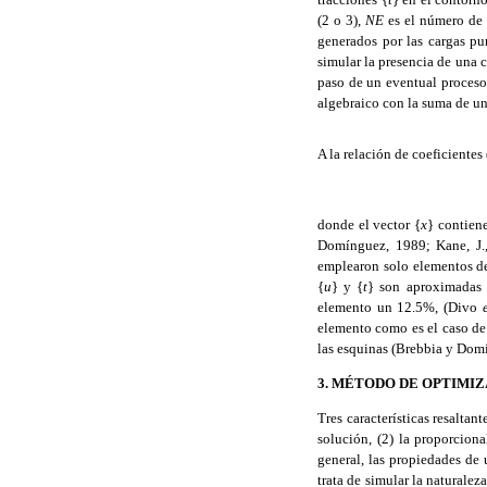
(2 o 3),
NE
es el número de
generados por las cargas pu
simular la presencia de una
c
paso de un eventual proceso
algebraico con la suma de un
A la relación de coeficiente
donde el vector {
x
} contien
Domínguez, 1989; Kane, J.,
emplearon solo elementos de
{
u
} y {
t
} son aproximadas 
elemento un 12.5%, (Divo
elemento como es el caso de 
las esquinas (Brebbia y Dom
3.
MÉTODO DE OPTIMIZA
Tres características resaltan
solución, (2) la proporcion
general, las propiedades
de 
trata de simular la naturale