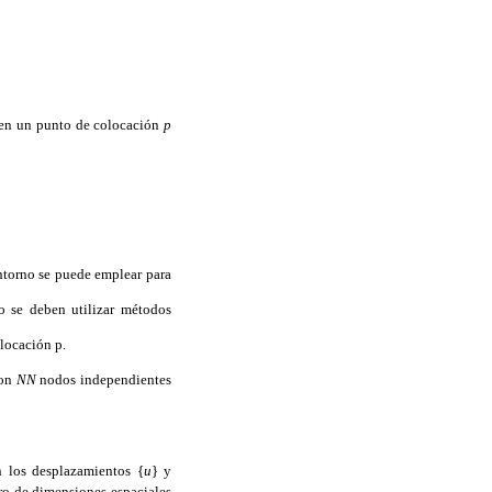
en un punto de colocación
p
ontorno se puede emplear para
o se deben utilizar métodos
olocación p.
con
NN
nodos independientes
n los desplazamientos {
u
} y
ro de dimensiones espaciales