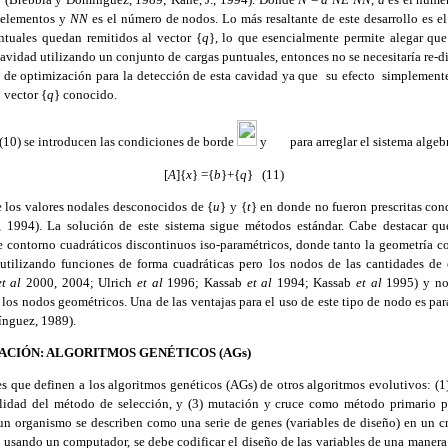
 elementos y
NN
es el número de nodos. Lo más resaltante de este desarrollo es e
ntuales quedan remitidos al vector {
q
}, lo
que esencialmente permite alegar que
avidad utilizando un conjunto de cargas puntuales, entonces no se necesitaría re-di
 de optimización para la detección de esta cavidad ya
que
su efecto
simplemente
 vector {
q
} conocido.
s (10) se introducen las condiciones de borde
y
para arreglar el sistema algeb
[
A
]{
x
} ={
b
}+{
q
}
(11)
e los valores nodales desconocidos de {
u
} y {
t
} en donde no fueron prescritas con
 1994). La solución de este sistema sigue métodos estándar. Cabe destacar que
 contorno cuadráticos discontinuos iso-paramétricos, donde tanto la geometría 
utilizando funciones de forma cuadráticas pero los nodos de las cantidades de
et al
2000, 2004; Ulrich
et al
1996; Kassab
et al
1994; Kassab
et al
1995) y no 
los nodos geométricos. Una de las ventajas para el uso de este tipo de nodo es para
ínguez, 1989).
CIÓN: ALGORITMOS GENÉTICOS (AGs)
tes que definen a los algoritmos genéticos (AGs) de otros algoritmos evolutivos: (1
alidad del método de selección,
y (3) mutación y cruce como método primario pa
un organismo se describen como una serie de genes (variables de diseño) en un cr
za usando un computador, se debe codificar el diseño de las variables de una maner