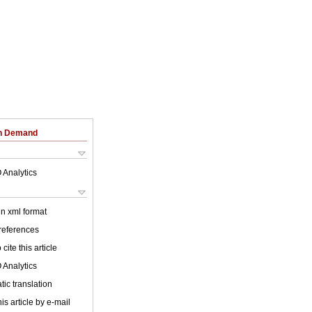
on Demand
 Analytics
 in xml format
 references
cite this article
 Analytics
ic translation
is article by e-mail