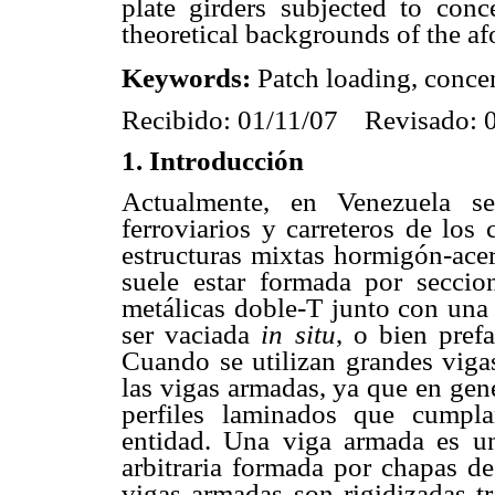
plate girders subjected to conc
theoretical backgrounds of the af
Keywords:
Patch loading, concent
Recibido: 01/11/07
Revisado: 
1.
Introducción
Actualmente, en Venezuela se
ferroviarios y carreteros de los
estructuras mixtas hormigón-acer
suele estar formada por seccio
metálicas doble-T junto con una
ser vaciada
in situ
, o bien pref
Cuando se utilizan grandes vigas
las vigas armadas, ya que en gene
perfiles laminados que cumpla
entidad. Una viga armada es u
arbitraria formada por chapas de
vigas armadas son rigidizadas t