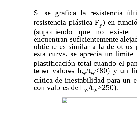
Si se grafica la resistencia ú
resistencia plástica F
)
en funció
y
(suponiendo que no existen r
encuentran suficientemente aleja
obtiene es similar a la de otros
esta curva, se aprecia un límite
plastificación total cuando el p
tener valores h
/t
<80) y un lí
w
w
crítica de inestabilidad para un
con valores de h
/t
>250).
w
w