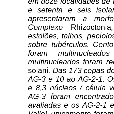
em doze localidades de M
e setenta e seis isola
apresentaram a morfo
Complexo
Rhizoctonia
estolões, talhos, pecíolo
sobre tubérculos. Cento
foram multinucleado
multinucleados foram 
solani
. Das 173 cepas d
AG-3 e 10 ao AG-2-1. O
e 8,3 núcleos / célula v
AG-3 foram encontrad
avaliadas e os AG-2-1 e
Valle) unicamente fora