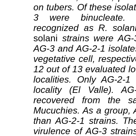
on tubers. Of these isol
3 were binucleate. M
recognized as R. solan
solani
strains were AG-
AG-3 and AG-2-1 isolates
vegetative cell, respecti
12 out of 13 evaluated lo
localities. Only AG-2-1
locality (El Valle). 
recovered from the s
Mucuchies. As a group, A
than AG-2-1 strains. Th
virulence of AG-3 strain