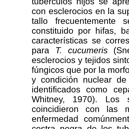
tubérculos hijos se apr
con esclerocios en la sup
tallo frecuentemente
constituido por hifas, b
características se corre
para
T. cucumeris
(S
esclerocios y tejidos sin
fúngicos que por la morfo
y condición nuclear de 
identificados como c
Whitney, 1970). Los 
coincidieron con las m
enfermedad comúnmente
costra negra de los tub