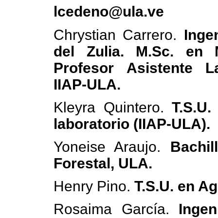
lcedeno@ula.ve
Chrystian Carrero.
Inge
del Zulia. M.Sc. en
Profesor Asistente La
IIAP-ULA.
Kleyra Quintero.
T.S.U.
laboratorio (IIAP-ULA).
Yoneise Araujo.
Bachil
Forestal, ULA.
Henry Pino.
T.S.U. en Ag
Rosaima García.
Inge