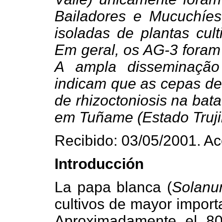
Bailadores e Mucuchíe
isoladas de plantas c
Em geral, os AG-3 foram 
A ampla disseminação
indicam que as cepas des
de rhizoctoniosis na bat
em Tuñame (Estado Trujil
Recibido: 03/05/2001. A
Introducción
La papa blanca (
Solanu
cultivos de mayor impor
Aproximadamente el 80