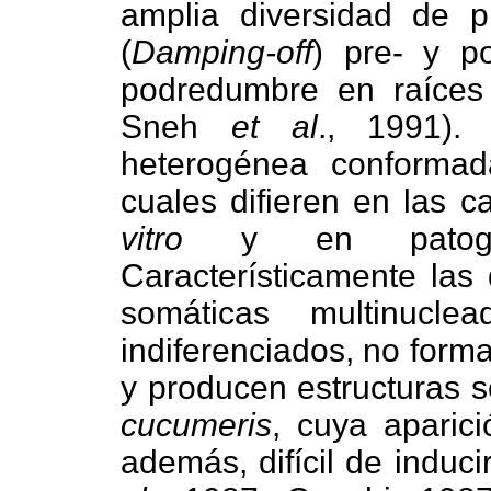
amplia diversidad de p
(
Damping-off
) pre- y p
podredumbre en raíces
Sneh
et al
., 1991).
heterogénea conforma
cuales difieren en las c
vitro
y en patoge
Característicamente las 
somáticas multinuclea
indiferenciados, no form
y producen estructuras 
cucumeris
, cuya aparici
además, difícil de induc