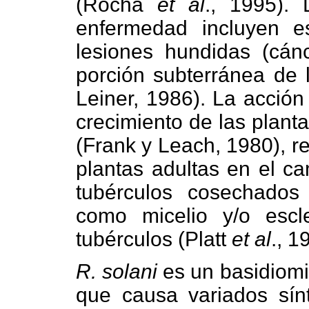
(Rocha
et al
., 1995).
enfermedad incluyen es
lesiones hundidas (cánc
porción subterránea de l
Leiner, 1986). La acción
crecimiento de las plant
(Frank y Leach, 1980), r
plantas adultas en el ca
tubérculos cosechados
como micelio y/o escl
tubérculos (Platt
et al
., 1
R. solani
es un basidiomi
que causa variados sí