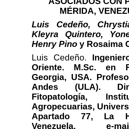
ASOCIADOS
CON 
MÉRIDA, VENE
Luis Cedeño, Chrysti
Kleyra Quintero, Yone
Henry Pino
y Rosaima 
Luis Cedeño.
Ingenie
Oriente. M.Sc. en Fi
Georgia, USA. Profesor
Andes (ULA). Dir
Fitopatología, Inst
Agropecuarias, Univers
Apartado 77, La He
Venezuela. e-mail