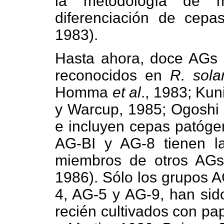
la metodología de ma
diferenciación de cep
1983).
Hasta ahora, doce AGs 
reconocidos en
R. sola
Homma
et al
., 1983; Ku
y Warcup, 1985; Ogoshi
e incluyen cepas patóge
AG-BI y AG-8 tienen la
miembros de otros AGs
1986). Sólo los grupos A
4, AG-5 y AG-9, han sid
recién cultivados con pa