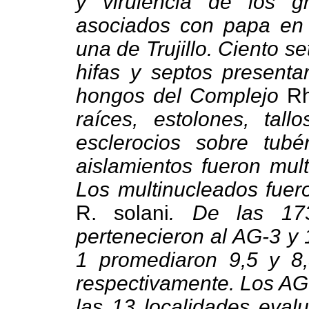
y virulencia de los 
asociados con papa en 
una de Trujillo. Ciento s
hifas y septos presentar
hongos del Complejo
Rh
raíces, estolones, tallo
esclerocios sobre tubé
aislamientos fueron mult
Los multinucleados fue
R. solani
. De las 17
pertenecieron al AG-3 y 
1 promediaron 9,5 y 8,3
respectivamente. Los AG
las 13 localidades eval