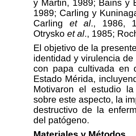
y Martin, 1989; Bains y
1989; Carling y Kuninaga
Carling
et al
., 1986, 
Otrysko
et al
., 1985; Ro
El objetivo de la present
identidad y virulencia d
con papa cultivada en d
Estado Mérida, incluyend
Motivaron el estudio la
sobre este aspecto, la imp
destructivo de la enfer
del patógeno.
Materiales y Métodos