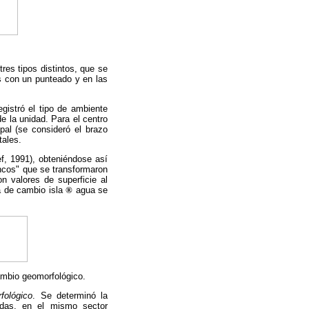
tres tipos distintos, que se
as con un punteado y en las
egistró el tipo de ambiente
e la unidad. Para el centro
pal (se consideró el brazo
tales.
f, 1991), obteniéndose así
ancos" que se transformaron
n valores de superficie al
sa de cambio isla
®
agua se
cambio geomorfológico.
fológico
. Se determinó la
adas, en el mismo sector