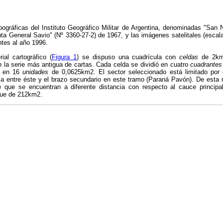
opográficas del Instituto Geográfico Militar de Argentina, denominadas "San 
nta General Savio" (Nº 3360-27-2) de 1967, y las imágenes satelitales (esca
tes al año 1996.
ial cartográfico (
Figura 1
) se dispuso una cuadrícula con
celdas
de 2km 
n la serie más antigua de cartas. Cada celda se dividió en cuatro
cuadrantes
ó en 16
unidades
de 0,0625km2. El sector seleccionado está limitado por e
ia entre éste y el brazo secundario en este tramo (Paraná Pavón). De esta 
le que se encuentran a diferente distancia con respecto al cauce principal.
fue de 212km2.