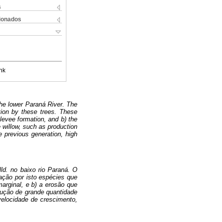
s
cionados
nk
 the lower Paraná River. The
tion by these trees. These
 levee formation, and b) the
e willow, such as production
e previous generation, high
.
ld. no baixo rio Paraná. O
ação por isto espécies que
rginal, e b) a erosão que
ução de grande quantidade
elocidade de crescimento,