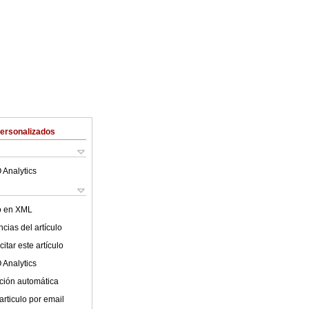
Personalizados
 Analytics
lo en XML
cias del artículo
itar este artículo
 Analytics
ción automática
articulo por email