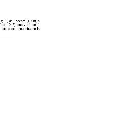
as; I2, de Jaccard (1908), a
ord, 1942), que varía de -1
 índices se encuentra en la