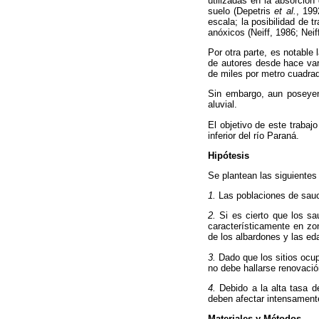
utilizadas en la absorción
suelo (Depetris
et al.
, 199
escala; la posibilidad de 
anóxicos (Neiff, 1986; Nei
Por otra parte, es notable
de autores desde hace var
de miles por metro cuadra
Sin embargo, aun poseyend
aluvial.
El objetivo de este trabaj
inferior del río Paraná.
Hipótesis
Se plantean las siguientes 
1.
Las poblaciones de sauc
2.
Si es cierto que los sa
característicamente en zon
de los albardones y las ed
3.
Dado que los sitios ocup
no debe hallarse renovació
4.
Debido a la alta tasa d
deben afectar intensament
Materiales y Métodos