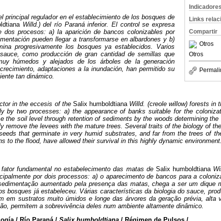
Indicadore
el principal regulador en el establecimiento de los bosques de
Links rela
ldtiana
Willd.) del río Paraná inferior. El control se expresa
e dos procesos: a) la aparición de bancos colonizables por
Compartir
imentación pueden llegar a transformarse en albardones y b)
Otros
limina progresivamente los bosques ya establecidos. Varios
l sauce, como producción de gran cantidad de semillas que
Otros
uy húmedos y alejados de los árboles de la generación
e crecimiento, adaptaciones a la inundación, han permitido su
Permali
iente tan dinámico.
ctor in the eccesis of the
Salix humboldtiana
Willd. (creole willow) forests in
ly by two processes: a) the appearance of banks suitable for the coloniza
se the soil level through retention of sediments by the woods determining the
y remove the levees with the mature trees. Several traits of the biology of th
 seeds that germinate in very humid substrates, and far from the trees of th
s to the flood, have allowed their survival in this highly dynamic environment
 fator fundamental no estabelecimento das matas de
Salix humboldtiana
Wil
ncipalmente por dois processos: a) o aparecimento de bancos para a coloniz
sedimentação aumentado pela presença das matas, chega a ser um dique ma
s bosques já estabeleceu. Várias características da biologia do sauce,
prod
 em sustratos muito úmidos e longe das árvores da geração prévia, alta v
ão, permitem a sobrevivência deles num ambiente altamente dinâmico.
gía / Río Paraná /
Salix humboldtiana
/ Régimen de Pulsos /