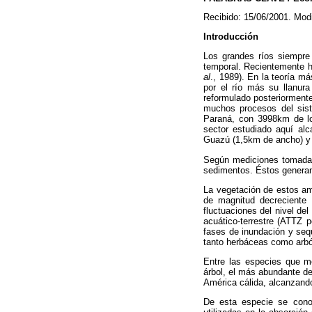
Recibido: 15/06/2001. Mod
Introducción
Los grandes ríos siempre 
temporal. Recientemente h
al
., 1989). En la teoría m
por el río más su llanura
reformulado posteriormente
muchos procesos del sist
Paraná, con 3998km de lo
sector estudiado aquí al
Guazú (1,5km de ancho) y
Según mediciones tomadas
sedimentos. Éstos generan 
La vegetación de estos amb
de magnitud decreciente c
fluctuaciones del nivel de
acuático-terrestre (ATTZ 
fases de inundación y sequ
tanto herbáceas como arbó
Entre las especies que me
árbol, el más abundante de
América cálida, alcanzando
De esta especie se conoc