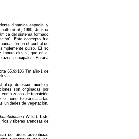
ndente dinámica espacial y
Vanotte
et al
., 1980; Junk
et
námica del sistema formado
dación". Este concepto fue
inundación en el control de
, simplemente
pulso
. El río
lanura aluvial, que en el
razos principales: Paraná
orta 65,9x106 Tm·año-1 de
luvial.
l al eje de escurrimiento y
aciones son originadas por
as como zonas de transición
or o menor tolerancia a las
las unidades de vegetación,
humboldtiana
Willd
.
). Este
 ríos y riberas arenosas de
cia de raíces adventicias