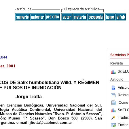
Servicios 
1844
Revista
et. 2001
SciELO
Articulo
S DE Salix humboldtiana Willd. Y RÉGIMEN
E PULSOS DE INUNDACIÓN
Articu
Referen
Jorge Liotta
Como c
en Ciencias Biológicas, Universidad Nacional del Sur.
logía Acuática Continental, Universidad Nacional del
SciELO
 Museo de Ciencias Naturales "Rvdo. P. Antonio Scasso",
Traduc
ión: Museo "P. Scasso", Don Bosco 580, (2900), San
rgentina. e-mail: jliotta@cablenet.com.ar
Enviar 