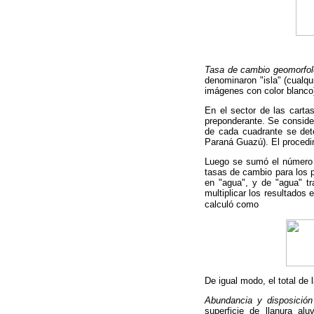
Tasa de cambio geomorfol
denominaron "isla" (cualqu
imágenes con color blanco
En el sector de las carta
preponderante. Se consider
de cada cuadrante se dete
Paraná Guazú). El procedim
Luego se sumó el número d
tasas de cambio para los p
en "agua", y de "agua" tr
multiplicar los resultados
calculó como
De igual modo, el total de
Abundancia y disposició
superficie de llanura a