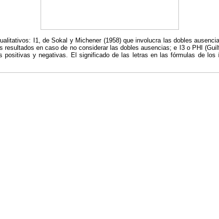
cualitativos: I1, de Sokal y Michener (1958) que involucra las dobles ausenci
s resultados en caso de no considerar las dobles ausencias; e I3 o PHI (Guilf
 positivas y negativas. El significado de las letras en las fórmulas de los