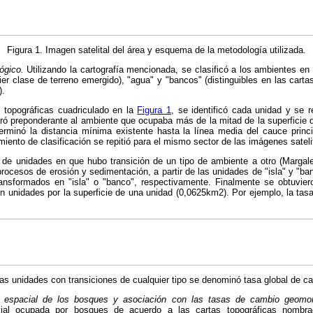
Figura 1. Imagen satelital del área y esquema de la metodología utilizada.
ógico.
Utilizando la cartografía mencionada, se clasificó a los ambientes en 
ier clase de terreno emergido), "agua" y "bancos" (distinguibles en las cart
).
s topográficas cuadriculado en la
Figura 1
, se identificó cada unidad y se r
ó preponderante al ambiente que ocupaba más de la mitad de la superficie d
rminó la distancia mínima existente hasta la línea media del cauce princi
iento de clasificación se repitió para el mismo sector de las imágenes sateli
e unidades en que hubo transición de un tipo de ambiente a otro (Margale
rocesos de erosión y sedimentación, a partir de las unidades de "isla" y "b
ansformados en "isla" o "banco", respectivamente. Finalmente se obtuviero
 en unidades por la superficie de una unidad (0,0625km2). Por ejemplo, la ta
 las unidades con transiciones de cualquier tipo se denominó tasa global de 
n espacial de los bosques y asociación con las tasas de cambio geomor
luvial ocupada por bosques de acuerdo a las cartas topográficas nombr