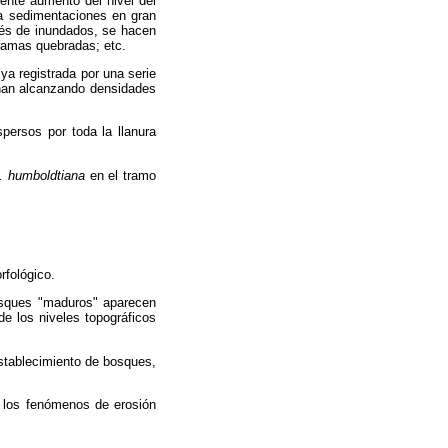
iente aumento del nivel del
a a sedimentaciones en gran
pués de inundados, se hacen
 ramas quebradas; etc.
ya registrada por una serie
inan alcanzando densidades
persos por toda la llanura
. humboldtiana
en el tramo
fológico.
osques "maduros" aparecen
de los niveles topográficos
establecimiento de bosques,
 los fenómenos de erosión