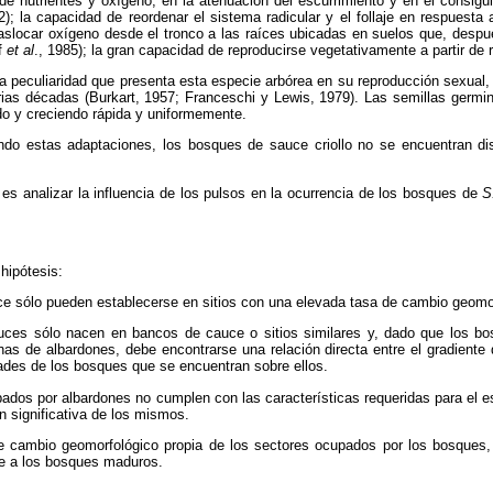
 de nutrientes y oxígeno, en la atenuación del escurrimiento y en el consigu
2); la capacidad de reordenar el sistema radicular y el follaje en respuest
traslocar oxígeno desde el tronco a las raíces ubicadas en suelos que, des
ff
et al
., 1985); la gran capacidad de reproducirse vegetativamente a partir de
 la peculiaridad que presenta esta especie arbórea en su reproducción sexual, 
ias décadas (Burkart, 1957; Franceschi y Lewis, 1979). Las semillas germ
do y creciendo rápida y uniformemente.
o estas adaptaciones, los bosques de sauce criollo no se encuentran dis
o es analizar la influencia de los pulsos en la ocurrencia de los bosques de
S
hipótesis:
e sólo pueden establecerse en sitios con una elevada tasa de cambio geomor
uces sólo nacen en bancos de cauce o sitios similares y, dado que los b
as de albardones, debe encontrarse una relación directa entre el gradiente 
ades de los bosques que se encuentran sobre ellos.
ados por albardones no cumplen con las características requeridas para el 
n significativa de los mismos.
e cambio geomorfológico propia de los sectores ocupados por los bosques,
e a los bosques maduros.