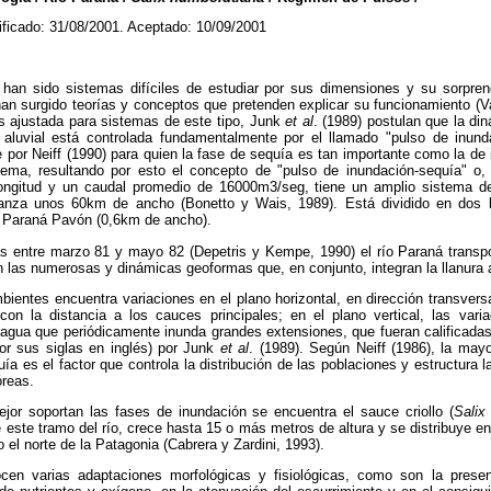
ificado: 31/08/2001. Aceptado: 10/09/2001
han sido sistemas difíciles de estudiar por sus dimensiones y su sorpre
an surgido teorías y conceptos que pretenden explicar su funcionamiento (
ás ajustada para sistemas de este tipo, Junk
et
al
. (1989) postulan que la di
 aluvial está controlada fundamentalmente por el llamado "pulso de inun
 por Neiff (1990) para quien la fase de sequía es tan importante como la de 
ema, resultando por esto el concepto de "pulso de inundación-sequía" o
ngitud y un caudal promedio de 16000m3/seg, tiene un amplio sistema de l
canza unos 60km de ancho (Bonetto y Wais, 1989). Está dividido en dos b
 Paraná Pavón (0,6km de ancho).
 entre marzo 81 y mayo 82 (Depetris y Kempe, 1990) el río Paraná transp
las numerosas y dinámicas geoformas que, en conjunto, integran la llanura a
ientes encuentra variaciones en el plano horizontal, en dirección transversa
on la distancia a los cauces principales; en el plano vertical, las vari
l agua que periódicamente inunda grandes extensiones, que fueran calificad
por sus siglas en inglés) por Junk
et al
. (1989). Según Neiff (1986), la may
ía es el factor que controla la distribución de las poblaciones y estructura 
reas.
jor soportan las fases de inundación se encuentra el sauce criollo (
Salix
 este tramo del río, crece hasta 15 o más metros de altura y se distribuye en
 el norte de la Patagonia (Cabrera y Zardini, 1993).
en varias adaptaciones morfológicas y fisiológicas, como son la presen