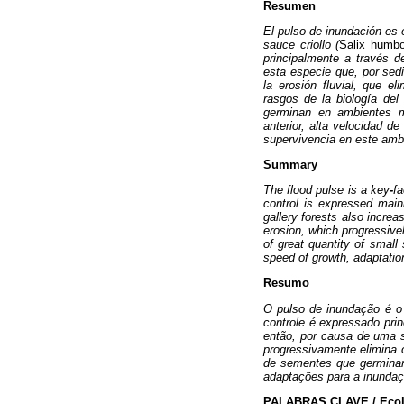
Resumen
El pulso de inundación es 
sauce criollo (
Salix humbo
principalmente a través d
esta especie que, por sed
la erosión fluvial, que e
rasgos de la biología de
germinan en ambientes m
anterior, alta velocidad d
supervivencia en este amb
Summary
The flood pulse is a key
-
fa
control is expressed main
gallery forests also increa
erosion, which progressivel
of great quantity of small
speed of growth, adaptation
Resumo
O pulso de inundação é o
controle é expressado pri
então, por causa de uma 
progressivamente elimina o
de sementes que germinam
adaptações para a inundaç
PALABRAS CLAVE / Ecolo