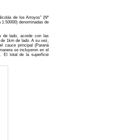
Nicolás de los Arroyos" (Nº
la 1:50000) denominadas de
de lado, acorde con las
de 1km de lado. A su vez,
l cauce principal (Paraná
manera se incluyeron en el
 El total de la superficie