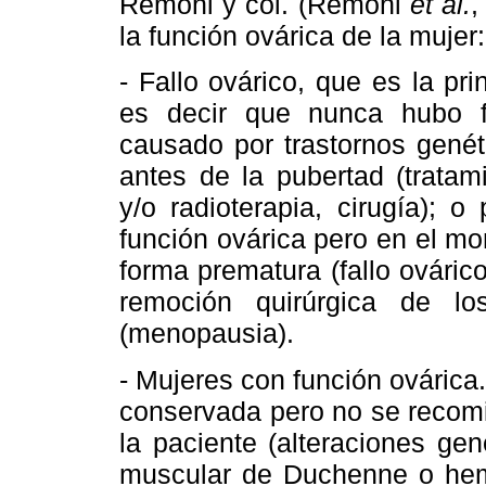
Remohi y col. (Remohi
et al.
,
la función ovárica de la mujer:
- Fallo
ovárico, que es la pri
es decir que nunca hubo f
causado por trastornos genét
antes de la pubertad (tratam
y/o radioterapia, cirugía); 
función ovárica pero en el m
forma prematura (fallo ovári
remoción quirúrgica de lo
(menopausia).
- Mujeres con función ovárica.
conservada pero no se recomie
la paciente (alteraciones gen
muscular de Duchenne o hemof