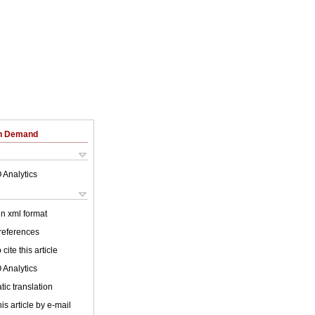
on Demand
 Analytics
 in xml format
 references
cite this article
 Analytics
ic translation
is article by e-mail