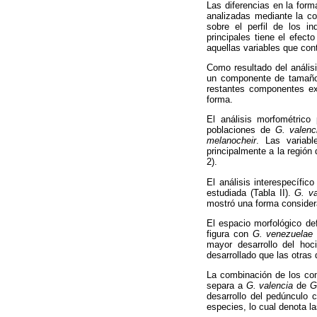
Las diferencias en la form
analizadas mediante la co
sobre el perfil de los in
principales tiene el efec
aquellas variables que con
Como resultado del anális
un componente de tamaño; 
restantes componentes ex
forma.
El análisis morfométrico
poblaciones de
G. valenc
melanocheir
. Las variab
principalmente a la región 
2).
El análisis interespecífi
estudiada (Tabla II).
G. va
mostró una forma considera
El espacio morfológico de
figura con
G.
venezuelae
mayor desarrollo del hoc
desarrollado que las otras
La combinación de los com
separa a
G. valencia
de
G
desarrollo del pedúnculo 
especies, lo cual denota l