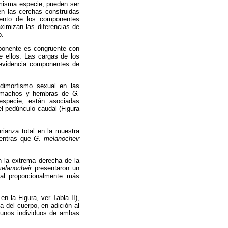
a misma especie, pueden ser
en las cerchas construidas
amiento de los componentes
ximizan las diferencias de
o.
mponente es congruente con
e ellos. Las cargas de los
 evidencia componentes de
 dimorfismo sexual en las
os machos y hembras de
G.
especie, están asociadas
del pedúnculo caudal (Figura
rianza total en la muestra
ientras que
G
.
melanocheir
 la extrema derecha de la
elanocheir
presentaron un
dal proporcionalmente más
 la Figura, ver Tabla II),
a del cuerpo, en adición al
lgunos individuos de ambas