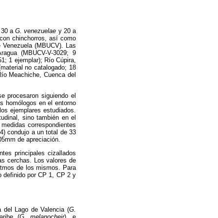
 30 a
G. venezuelae
y 20 a
 con chinchorros, así como
 de Venezuela (MBUCV). Las
Aragua (MBUCV-V-3029; 9
; 1 ejemplar); Río Cúpira,
(material no catalogado; 18
Río Meachiche, Cuenca del
se procesaron siguiendo el
os homólogos en el entorno
los ejemplares estudiados.
tudinal, sino también en el
3 medidas correspondientes
4) condujo a un total de 33
,05mm de apreciación.
tes principales cizallados
as cerchas. Los valores de
ritmos de los mismos. Para
o definido por CP 1, CP 2 y
a del Lago de Valencia (
G.
ribe
(
G. melanocheir
), e