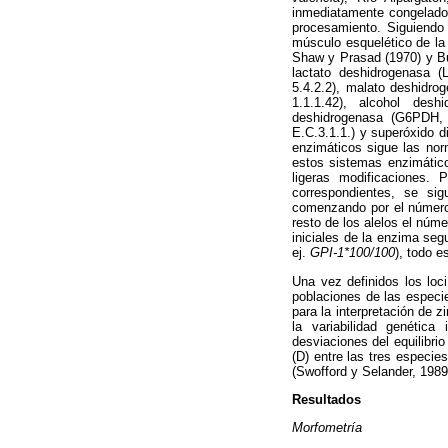
inmediatamente congelados
procesamiento. Siguiendo 
músculo esquelético de la
Shaw y Prasad (1970) y B
lactato deshidrogenasa (
5.4.2.2), malato deshidro
1.1.1.42), alcohol desh
deshidrogenasa (G6PDH, E
E.C.3.1.1.) y superóxido 
enzimáticos sigue las no
estos sistemas enzimático
ligeras modificaciones.
correspondientes, se si
comenzando por el número 
resto de los alelos el núme
iniciales de la enzima seg
ej.
GPI-1*100/100
), todo es
Una vez definidos los loci
poblaciones de las especi
para la interpretación de 
la variabilidad genética
desviaciones del equilibri
(D) entre las tres especie
(Swofford y Selander, 1989
Resultados
Morfometría