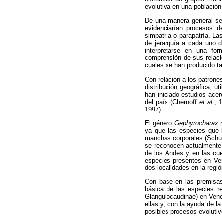
evolutiva en una población 
De una manera general se 
evidenciarían procesos d
simpatría o parapatría. La
de jerarquía a cada uno 
interpretarse en una fo
comprensión de sus relacio
cuales se han producido ta
Con relación a los patrone
distribución geográfica, u
han iniciado estudios acer
del país (Chernoff
et al.
, 
1997).
El género
Gephyrocharax
r
ya que las especies que 
manchas corporales (Schult
se reconocen actualmente 
de los Andes y en las cue
especies presentes en Ve
dos localidades en la regi
Con base en las premisas 
básica de las especies r
Glangulocaudinae) en Venez
ellas y, con la ayuda de la
posibles procesos evolutivo