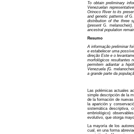
To obtain preliminary inf
Venezuelan representative
Orinoco River to its presen
and genetic patterns of
G.
distribution of the three
(present
G. melanocheir
)
ancestral population remai
Resumo
A informação preliminar fo
e estabelecer uma possíve
direção Este e o levantame
morfológicos resultantes 
permitem adiantar a hipó
Venezuela (
G. melanochei
a grande parte da populaçã
Las polémicas actuales ace
simple descripción de la m
de la formación de nuevas 
la aparición y conservaci
sistemática descriptiva, c
embriológico) observable
evolutivo, que otorga mayo
La mayoría de los autore
cual, en una forma abreviad