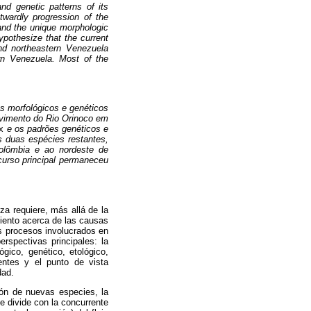
nd genetic patterns of its
twardly progression of the
, and the unique morphologic
hypothesize that the current
and northeastern Venezuela
rn Venezuela. Most of the
s morfológicos e genéticos
ovimento do Rio Orinoco em
x
e os padrões genéticos e
s duas espécies restantes,
Colômbia e ao nordeste de
curso principal permaneceu
za requiere, más allá de la
miento acerca de las causas
os procesos involucrados en
rspectivas principales: la
ógico, genético, etológico,
entes y el punto de vista
dad.
ón de nuevas especies, la
se divide con la concurrente