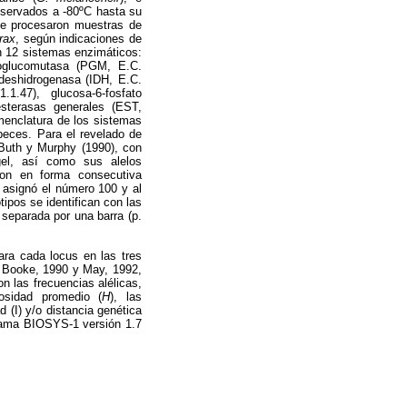
eservados a -80ºC hasta su
 se procesaron muestras de
rax
, según indicaciones de
 12 sistemas enzimáticos:
sfoglucomutasa (PGM, E.C.
 deshidrogenasa (IDH, E.C.
1.47), glucosa-6-fosfato
esterasas generales (EST,
menclatura de los sistemas
peces. Para el revelado de
 Buth y Murphy (1990), con
gel, así como sus alelos
on en forma consecutiva
 asignó el número 100 y al
tipos se identifican con las
 separada por una barra (p.
para cada locus en las tres
y Booke, 1990 y May, 1992,
n las frecuencias alélicas,
gosidad promedio (
H
), las
 (I) y/o distancia genética
ograma BIOSYS-1 versión 1.7