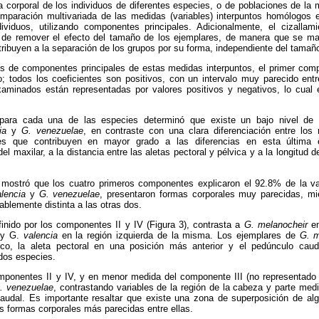
a corporal de los individuos de diferentes especies, o de poblaciones de l
mparación multivariada de las medidas (variables) interpuntos homólogos 
dividuos, utilizando componentes principales. Adicionalmente, el cizall
to de remover el efecto del tamaño de los ejemplares, de manera que se ma
tribuyen a la separación de los grupos por su forma, independiente del tamañ
is de componentes principales de estas medidas interpuntos, el primer co
todos los coeficientes son positivos, con un intervalo muy parecido entr
aminados están representadas por valores positivos y negativos, lo cual
 para cada una de las especies determinó que existe un bajo nivel de
ia
y
G. venezuelae
, en contraste con una clara diferenciación entre l
les que contribuyen en mayor grado a las diferencias en esta última 
del maxilar, a la distancia entre las aletas pectoral y pélvica y a la longitud 
co mostró que los cuatro primeros componentes explicaron el 92.8% de la va
lencia
y
G. venezuelae
, presentaron formas corporales muy parecidas, m
blemente distinta a las otras dos.
finido por los componentes II y IV (Figura 3), contrasta a
G.
melanocheir
en
y G.
valencia
en la región izquierda de la misma. Los ejemplares de
G. m
ico, la aleta pectoral en una posición más anterior y el pedúnculo cau
 dos especies.
ponentes II y IV, y en menor medida del componente III (no representado en
. venezuelae
, contrastando variables de la región de la cabeza y parte medi
caudal. Es importante resaltar que existe una zona de superposición de a
as formas corporales más parecidas entre ellas.