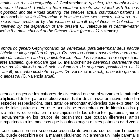
ormation on the biogeography of
Gephyrocharax
species, the morphologic a
s were identified. Evidence from vicariant events associated with the eas
t position and the Andes uplifting, the species’ actual distribution patterns
 melanocheir
, which differentiate it from the other two species, allow us to 
 species was produced by the isolation of small populations in Colombia 
, followed by the separation of the present
G. venezuelae
in central-weste
ned in the main channel of the Orinoco River (present
G. valencia
).
i obtida do gênero
Gephyrocharax
da Venezuela, para determinar seus padrõe
l hipótese biogeográfica do grupo. Os eventos obtidos associados com o m
nto da cordilheira andina, a distribuição atual das espécies de
Gephyrochara
neste trabalho, que indicam que
G. melanocheir
se diferencia claramente da
tese da distribuição atual pelo isolamento de pequenas populações na 
r
atual), no centro-ocidente do país (
G. venezuelae
atual), enquanto que no 
o ancestral (
G. valencia
atual).
rca del origen de los patrones de diversidad que se observan en la naturale
ultiplicidad de los patrones observados, tratar de alcanzar un nuevo entendi
especies (especiación), para tratar de encontrar evidencias que expliquen l
ón de tales patrones. En este sentido se encuentran en la literatura dos pe
uyo interés se centra en la descripción de los diferentes patrones (morfol
s actualmente en los grupos de organismos que ocupan diferentes ambi
r importancia a los procesos que han dado origen a tales patrones de diversi
s concuerdan en una secuencia ordenada de eventos que definen la aparici
a, puede describirse de la manera siguiente: inicialmente un linaje parental 