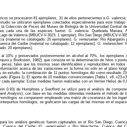
ricos se procesaron 81 ejemplares, 31 de ellos pertenecientes a
G. valencia
,
studio se utilizaron ejemplares colectados especialmente para este trabajo
a la Colección de Peces del Museo de Biología de la Universidad Central
para cada una de las especies fueron:
G. valencia
:
Quebrada Mariara, 
, Lago de Valencia (MBUCV-V-3023; 1 ejemplar); Río San Diego (MBUCV-V-3051
ia (material no catalogado; 20 ejemplares). G
. venezuelae
:
Río Alpargatón 
uenca del Caribe (material no catalogado; 12 ejemplares).
G. melanocheir
:
gado; 20 ejemplares).
 al 10% y preservados posteriormente en alcohol al 70%, los ejemplares 
rauss y Bookstein, 1982), que consiste en la determinación de hitos o punt
s peces, tales que los mismos sean identificables y reproducibles en todos 
nformación acerca de las variaciones en la forma no sólo en el plano longi
es en estudio, la combinación de 11 puntos homólogos dió como resultado 2
uado (Figura 1). El aporte de 10 medidas convencionales (Tabla I; x8, x23-x3
 cada ejemplar. Estas medidas fueron realizadas con un Vernier Helios de 0
n 0.93) de Humphries y Swofford se utilizó para el análisis de componen
nent Analysis
), con base en las medidas obtenidas mediante el método de l
s homólogos se compararon empleando una matriz de covarianza de los loga
n interpuntos homólogos, se graficaron las cargas de las mismas en el espaci
 para los análisis genéticos fueron capturados en el Río San Diego, Cuenc
n, Cuenca del Caribe (
G. venezuelae)
y
Río Meachiche, Cuenca del Ca