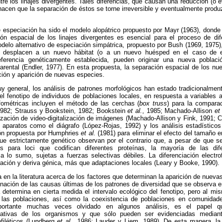
tre los linajes divergentes. Tales diferencias, que causan una reducción (o e
, hacen que la separación de éstos se torne irreversible y eventualmente prod
especiación ha sido el modelo alopátrico propuesto por Mayr (1963), donde l
n espacial de los linajes divergentes es esencial para el proceso de dif
elo alternativo de especiación simpátrica, propuesto por Bush (1969, 1975), 
 desplacen a un nuevo hábitat (o a un nuevo huésped en el caso de e
erencia genéticamente establecida, pueden originar una nueva poblaci
parental (Endler, 1977). En esta propuesta, la separación espacial de los nue
ación y aparición de nuevas especies.
 general, los análisis de patrones morfológicos han estado tradicionalmente
el fenotipo de individuos de poblaciones locales, en respuesta a variables 
ométricas incluyen el método de las cerchas (
box truss
) para la compara
982; Strauss y Bookstein, 1982; Bookstein
et al.
, 1985; Machado-Allison
et 
ilización de video-digitalización de imágenes (Machado-Allison y Fink, 1991; 
e aparatos como el diágrafo (López-Rojas, 1992) y los análisis estadísti
ción propuesta por Humphries
et al.
(1981) para eliminar el efecto del tamaño en
e estrictamente genético observan por el contrario que, a pesar de que se
os para loci que codifican diferentes proteínas, la mayoría de las di
a lo sumo, sujetas a fuerzas selectivas débiles. La diferenciación electrof
ración y deriva génica, más que adaptaciones locales (Leary y Booke, 1990).
 en la literatura acerca de los factores que determinan la aparición de nueva
rminación de las causas últimas de los patrones de diversidad que se observa e
 determina en cierta medida el intervalo ecológico del fenotipo, pero al mi
e las poblaciones, así como la coexistencia de poblaciones en comunidade
portante muchas veces olvidado en algunos análisis, es el papel que
vativas de los organismos y que sólo pueden ser evidenciadas mediante
filéticos (Lundberg
et al.
, 1986; Lauder y Liem, 1989). De esta manera, la