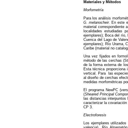
Materiales y Métodos
Morfometría
Para los análisis morfomét
G. melanocheir
. En este e
material correspondiente 
localidades estudiadas 
ejemplares); Boca del río
Cuenca del Lago de Valenc
ejemplares); Río Urama, C
Caribe (material no catalo
Una vez fijados en formol
método de las cerchas (St
de la forma externa de lo
Esta técnica proporciona i
vertical. Para las especi
al diseño de cerchas efect
medidas morfométricas por
El programa NewPC (versió
(
Sheared Principal Compo
las distancias interpunto
caracterizar la covariació
CP 3.
Electroforesis
Los ejemplares utilizados
valencia
), Río Alpargató