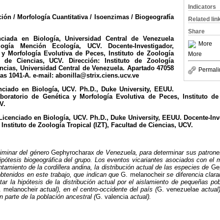
Indicators
ión / Morfología Cuantitativa / Isoenzimas / Biogeografía
Related lin
Share
ciada en Biología, Universidad Central de Venezuela
More
ogía Mención Ecología, UCV. Docente-Investigador,
 y Morfología Evolutiva de Peces, Instituto de Zoología
More
ad de Ciencias, UCV. Dirección: Instituto de Zoología
encias, Universidad Central de Venezuela. Apartado 47058
Permali
 1041-A. e-mail: abonilla@strix.ciens.ucv.ve
ciado en Biología, UCV. Ph.D., Duke University, EEUU.
aboratorio de Genética y Morfología Evolutiva de Peces, Instituto de 
V.
icenciado en Biología, UCV. Ph.D., Duke University, EEUU. Docente-Inv
Instituto de Zoología Tropical (IZT), Facultad de Ciencias, UCV.
liminar del género
Gephyrocharax
de Venezuela, para determinar sus patrone
ipótesis biogeográfica del grupo. Los eventos vicariantes asociados con el
ntamiento de la cordillera andina, la distribución actual de las especies de
Ge
obtenidos en este trabajo, que indican que
G. melanocheir
se diferencia clar
tar la hipótesis de la distribución actual por el aislamiento de pequeñas p
. melanocheir
actual), en el centro-occidente del país (
G. venezuelae
actual)
n parte de la población ancestral (
G. valencia
actual).