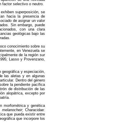
 factor selectivo o neutro.
 exhiben superposición, se
ían hacia la presencia de
sociado de asignar un valor
vados. Sin embargo, puede
acionados, con una clara
tancias geológicas bajo las
eradas.
 poco conocimiento sobre su
ientemente, en Venezuela se
cipalmente de la región sur
1995; Lasso y Provenzano,
n geográfica y especiación,
e las aletas y en algunas
rticular. Dentro del género
obre la pendiente pacífica
rón de distribución de las
ión alopátrica, excepto por
atría.
ón morfométrica y genética
. melanocheir
; Characidae:
ica que pueda existir entre
geográfica que incorpore los