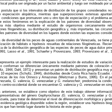
local podría ser originada por un factor ambiental y luego ser moldeado por un
postula que si los intervalos de distribución de los grupos considerados no
e especiación alopátrica, mientras que superposiciones extensas apuntar
s condiciones que promueven uno u otro tipo de especiación y el problema a
de estos fenómenos en la explicación de los patrones de diversidad obser
rma más objetiva mediante el estudio de organismos cercanamente rel
nes filogenéticas, su distribución geográfica y, más importante, las circuns
les patrones de diversidad en los lugares donde existen las especies consid
s de diversidad de los peces de aguas continentales de Venezuela, se tiene
tilización de hábitats e hipótesis resueltas de relaciones filogéneticas. Rec
ca de la distribución geográfica de las especies de peces de agua dulce prin
1991; Lasso
et al.
, 1991; Schaefer y Provenzano, 1993; Provenzano
et al.
, 
epresenta un ejemplo interesante para la realización de estudios de variació
lo conforman se diferencian únicamente mediante patrones de coloración d
z, 1944; Dahl, 1971) y presentan un patrón de distribución geográfica muy pa
10 especies (Schultz, 1944), distribuidas desde Costa Rica hasta Ecuador, s
ncas de los ríos Orinoco y Amazonas (Weitzman y Burns, 1995). En el pat
nezuela,
G. valencia, G. venezuelae y G. melanocheir
, predomina la condic
ón centro-occidental donde se encuentran
G. valencia
y
G. venezuelae
en simp
anteriores, se establece como objetivo de este trabajo obtener informaci
epresentativas del género
Gephyrocharax
(G. valencia, G. venezuelae y G
uela, para tratar de determinar el nivel de diferenciación morfológica y genét
 evidencia geológica disponible sobre la región, establecer una hipótesis bio
s que han tenido lugar durante la historia de este grupo.