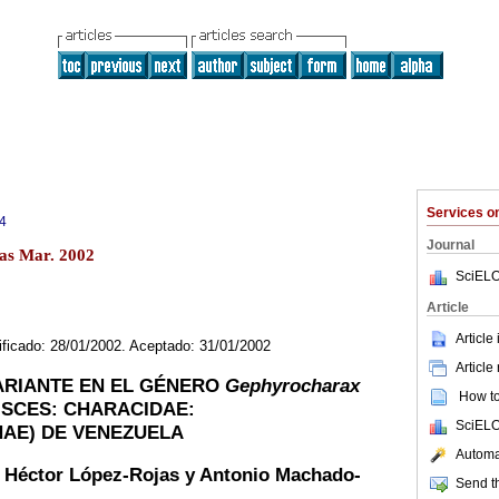
Services 
4
Journal
as Mar. 2002
SciELO
Article
Article
ificado: 28/01/2002. Aceptado: 31/01/2002
Article
ARIANTE EN EL GÉNERO
Gephyrocharax
How to 
PISCES: CHARACIDAE:
SciELO
AE) DE VENEZUELA
Automat
, Héctor López-Rojas y Antonio Machado-
Send th