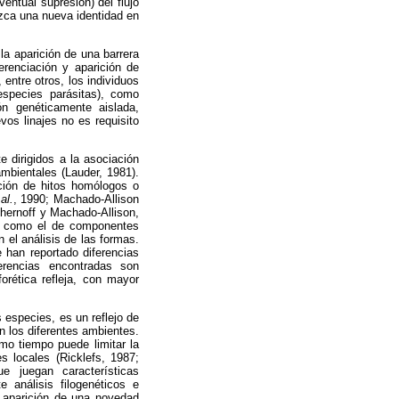
ventual supresión) del flujo
uzca una nueva identidad en
a aparición de una barrera
erenciación y aparición de
entre otros, los individuos
species parásitas), como
ón genéticamente aislada,
vos linajes no es requisito
 dirigidos a la asociación
ambientales (Lauder, 1981).
ción de hitos homólogos o
al.
, 1990; Machado-Allison
Chernoff y Machado-Allison,
cos como el de componentes
 el análisis de las formas.
 han reportado diferencias
ferencias encontradas son
orética refleja, con mayor
s especies, es un reflejo de
n los diferentes ambientes.
smo tiempo puede limitar la
s locales (Ricklefs, 1987;
 juegan características
 análisis filogenéticos e
 aparición de una novedad