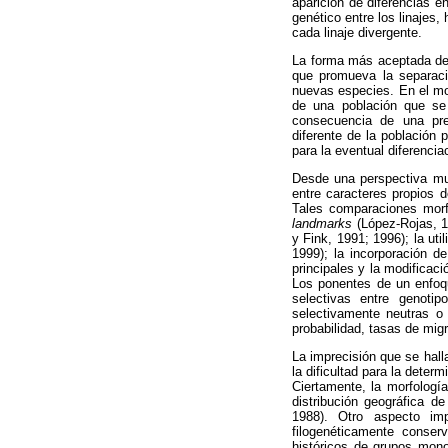
aparición de diferencias en
genético entre los linajes
cada linaje divergente.
La forma más aceptada de 
que promueva la separació
nuevas especies. En el mod
de una población que se
consecuencia de una pref
diferente de la población 
para la eventual diferenci
Desde una perspectiva muy
entre caracteres propios d
Tales comparaciones morf
landmarks
(López-Rojas, 1
y Fink, 1991; 1996); la ut
1999); la incorporación d
principales y la modifica
Los ponentes de un enfoqu
selectivas entre genotip
selectivamente neutras o 
probabilidad, tasas de mig
La imprecisión que se halla
la dificultad para la dete
Ciertamente, la morfología
distribución geográfica d
1988). Otro aspecto im
filogenéticamente conser
históricos de grupos mono