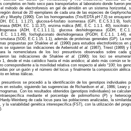
 completos en hielo seco para transportarlos al laboratorio donde fueron pr
el método de electroforesis en gel de almidón en un sistema horizontal,
 región dorsal de 20 ejemplares de cada una de las especies de
Gephyrocha
uth y Murphy (1990). Con los homogenados (Tris/EDTA pH:7,0) se ensayaron
LDH, EC.1. 1.1.27), glucosa-6-fosfato isomerasa (GPI, E.C.5.3.1.9), fo
genasa (MDH, EC. 1.11.37), enzima málica (ME, E.C. 1.1.1. 40), isocitrato
idrogenasa (ADH, E.C.1.1.1.1), glucosa deshidrogenasa (GDH, E.C.1.1.
.C. 1.1.1.49), fosfogluconato deshidrogenasa (PGDH, E.C.1.1. 1.44), 
dismutasa (SOD, E.C.1.15. 1.1), además de proteínas generales (GP). La no
rmas propuestas por Shaklee
et al.
(1990) para estudios electroforéticos en 
s se siguieron las indicaciones de Aebersold
et al.
(1987), Triest (1989) y
 Para la nomenclatura de los loci presuntivos observados sobre cada 
guieron las indicaciones de Shaklee
et al.
(1990): los loci se enumerar
1, desde el más catódico hasta el más anódico; al alelo más común se le
ro correspondiente a la movilidad relativa con respecto al alelo
*100
; los geno
uidas por un guión y el número del locus y finalmente la composición alélica
to en letras itálicas.
 presuntivos se procedió a la identificación de los genotipos individuales 
es en estudio, siguiendo las sugerencias de Richardson
et al.
, 1986; Leary 
zimogramas. Con los resultados obtenidos (genotipos individuales) se calcularo
 intraespecífica mediante el porcentaje de polimorfismo (
P
) y heteroci
o Hardy-Weinberg de cada locus para las poblaciones analizadas, la similaridad
s, y la variabilidad genética interespecífica (FST), con la utilización del pr
).