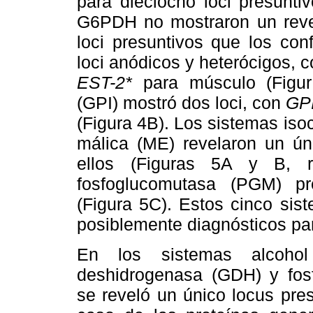
para dieciocho loci presunt
G6PDH no mostraron un revela
loci presuntivos que los con
loci anódicos y heterócigos, 
EST-2*
para músculo (Figura
(GPI) mostró dos loci, con
GPI
(Figura 4B). Los sistemas iso
málica (ME) revelaron un ú
ellos (Figuras 5A y B, r
fosfoglucomutasa (PGM) pr
(Figura 5C). Estos cinco sist
posiblemente diagnósticos p
En los sistemas alcohol
deshidrogenasa (GDH) y fos
se reveló un único locus pre