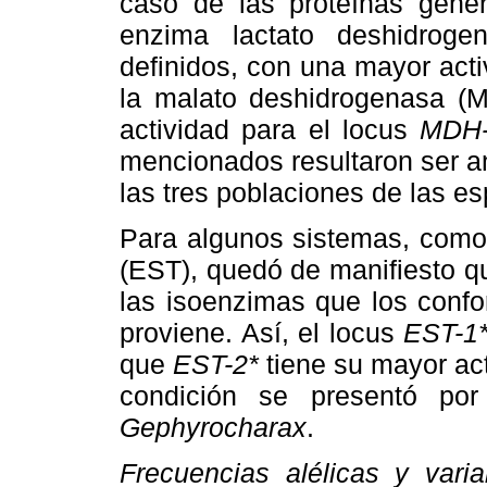
caso de las proteínas gener
enzima lactato deshidroge
definidos, con una mayor act
la malato deshidrogenasa (M
actividad para el locus
MDH-
mencionados resultaron ser a
las tres poblaciones de las e
Para algunos sistemas, como 
(EST), quedó de manifiesto qu
las isoenzimas que los confo
proviene. Así, el locus
EST-1
que
EST-2*
tiene su mayor act
condición se presentó por
Gephyrocharax
.
Frecuencias alélicas y varia