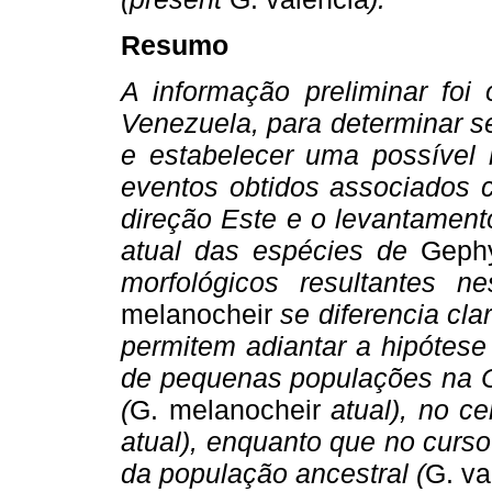
Resumo
A informação preliminar foi
Venezuela, para determinar s
e estabelecer uma possível 
eventos obtidos associados
direção Este e o levantamento
atual das espécies de
Geph
morfológicos resultantes 
melanocheir
se diferencia cla
permitem adiantar a hipótese 
de pequenas populações na C
(
G. melanocheir
atual), no ce
atual), enquanto que no curs
da população ancestral (
G. va