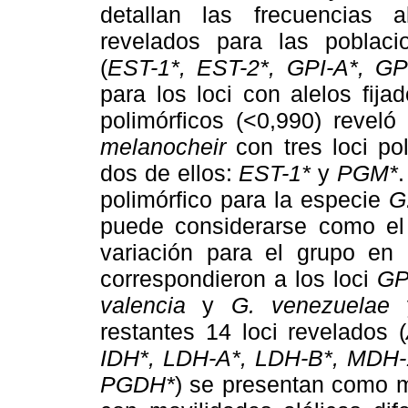
detallan las frecuencias a
revelados para las poblac
(
EST-1*, EST-2*, GPI-A*, G
para los loci con alelos fija
polimórficos (<0,990) revel
melanocheir
con tres loci po
dos de ellos:
EST-1*
y
PGM*
polimórfico para la especie
G
puede considerarse como el
variación para el grupo en
correspondieron a los loci
GP
valencia
y
G. venezuelae
restantes 14 loci revelados (
IDH*, LDH-A*, LDH-B*, MDH
PGDH*
) se presentan como 