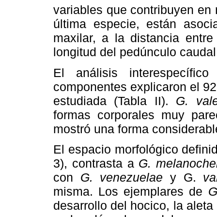
variables que contribuyen en 
última especie, están asoci
maxilar, a la distancia entre
longitud del pedúnculo caudal 
El análisis interespecífi
componentes explicaron el 92.
estudiada (Tabla II).
G. val
formas corporales muy pare
mostró una forma considerable
El espacio morfológico defini
3), contrasta a
G.
melanochei
con
G.
venezuelae
y G.
va
misma. Los ejemplares de
G
desarrollo del hocico, la alet