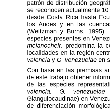
patrón de distribución geográ
se reconocen actualmente 10 e
desde Costa Rica hasta Ecua
los Andes y en las cuenca
(Weitzman y Burns, 1995). E
especies presentes en Venez
melanocheir
, predomina la c
localidades en la región cen
valencia
y
G. venezuelae
en s
Con base en las premisas ant
de este trabajo obtener infor
de las especies representa
valencia, G. venezuelae
Glangulocaudinae) en Venezuel
de diferenciación morfológic