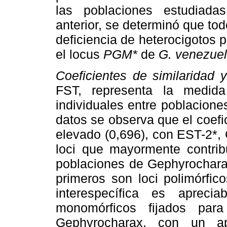
las poblaciones estudiada
anterior, se determinó que tod
deficiencia de heterocigotos 
el locus
PGM*
de
G. venezue
Coeficientes de similaridad 
FST, representa la medida
individuales entre poblacione
datos se observa que el coef
elevado (0,696), con EST-2*,
loci que mayormente contribu
poblaciones de Gephyrocharax
primeros son loci polimórfico
interespecífica es apreci
monomórficos fijados pa
Gephyrocharax, con un ap