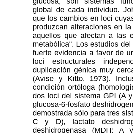
glucosa, son sistemas fun
global de cada individuo. J
que los cambios en loci cuyas
produzcan alteraciones en la
aquellos que afectan a las 
metabólica". Los estudios de
fuerte evidencia a favor de 
loci estructurales indep
duplicación génica muy cerca
(Avise y Kitto, 1973). Incl
condición ortóloga (homologí
dos loci del sistema GPI (A 
glucosa-6-fosfato deshidrogen
demostrada sólo para tres sis
C y D), lactato deshidr
deshidrogenasa (MDH; A y 