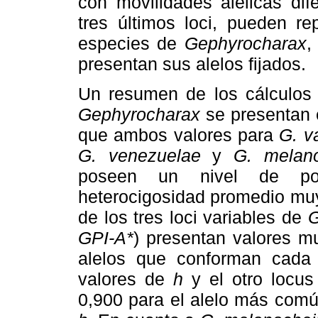
con movilidades alélicas dif
tres últimos loci, pueden re
especies de
Gephyrocharax
,
presentan sus alelos fijados.
Un resumen de los cálculo
Gephyrocharax
se presentan e
que ambos valores para
G. v
G. venezuelae
y
G. melano
poseen un nivel de pol
heterocigosidad promedio muy
de los tres loci variables de
G
GPI-A*
) presentan valores m
alelos que conforman cada 
valores de
h
y el otro locus
0,900 para el alelo más comú