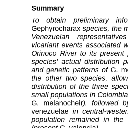
Summary
To obtain preliminary in
Gephyrocharax
species, the m
Venezuelan representative
vicariant events associated w
Orinoco River to its present 
species’ actual distribution
and genetic patterns of
G. m
the other two species, allow
distribution of the three spe
small populations in Colombi
G. melanocheir
), followed 
venezuelae
in central-weste
population remained in the
(present
G. valencia
).