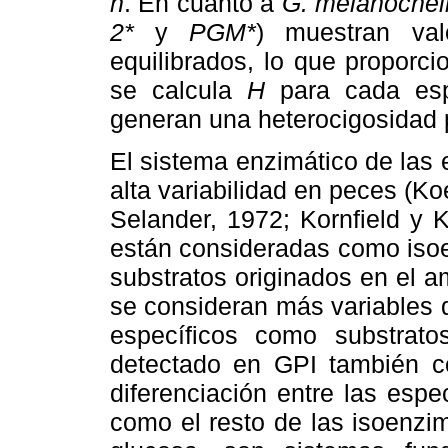
h
. En cuanto a
G. melanochei
2*
y
PGM*
) muestran val
equilibrados, lo que proporc
se calcula
H
para cada esp
generan una heterocigosidad 
El sistema enzimático de las
alta variabilidad en peces (
Selander, 1972; Kornfield y 
están consideradas como isoe
substratos originados en el a
se consideran más variables 
específicos como substrato
detectado en GPI también con
diferenciación entre las esp
como el resto de las isoenzi