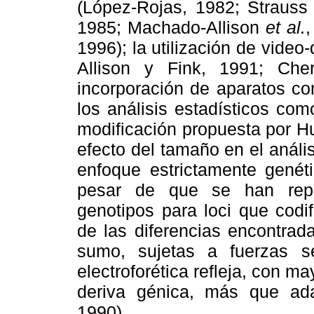
(López-Rojas, 1982; Strauss
1985; Machado-Allison
et al.
,
1996); la utilización de vide
Allison y Fink, 1991; Cher
incorporación de aparatos co
los análisis estadísticos co
modificación propuesta por 
efecto del tamaño en el análi
enfoque estrictamente genéti
pesar de que se han repor
genotipos para loci que codif
de las diferencias encontrad
sumo, sujetas a fuerzas sel
electroforética refleja, con m
deriva génica, más que ada
1990).