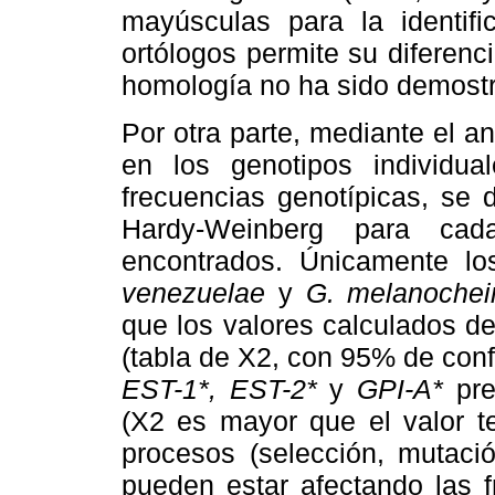
mayúsculas para la identifi
ortólogos permite su diferenc
homología no ha sido demost
Por otra parte, mediante el a
en los genotipos individual
frecuencias genotípicas, se d
Hardy-Weinberg para cad
encontrados. Únicamente lo
venezuelae
y
G. melanochei
que los valores calculados d
(tabla de X2, con 95% de confi
EST-1*, EST-2*
y
GPI-A*
pre
(X2 es mayor que el valor te
procesos (selección, mutació
pueden estar afectando las f