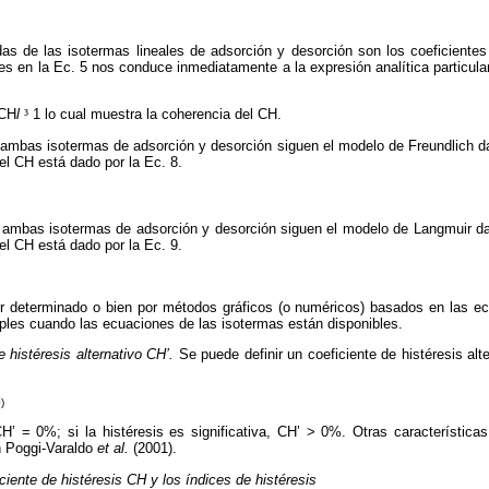
das de las isotermas lineales de adsorción y desorción son los coeficientes
 en la Ec. 5 nos conduce inmediatamente a la expresión analítica particular 
 CH
l
³
1 lo cual muestra la coherencia del CH.
mbas isotermas de adsorción y desorción siguen el modelo de Freundlich da
el CH está dado por la Ec. 8.
mbas isotermas de adsorción y desorción siguen el modelo de Langmuir da
el CH está dado por la Ec. 9.
 determinado o bien por métodos gráficos (o numéricos) basados en las ec
ples cuando las ecuaciones de las isotermas están disponibles.
e histéresis alternativo CH’.
Se puede definir un coeficiente de histéresis alt
)
CH’ = 0%; si la histéresis es significativa, CH’ > 0%. Otras características 
n Poggi-Varaldo
et al.
(2001).
ciente de histéresis CH y los índices de histéresis