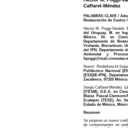
Caffarel-Méndez
PALABRAS CLAVE / Adsorc
Restauración de Suelos /
Héctor M. Poggi-Varaldo.
del Uruguay. M. en Ing
México. Dr. en Cienci
Departamento de Biotec
Visitante, Biocentrum, 
del IPN, Departamento d
Ambiental y Proceso
hpoggi@mail.cinvestav.
Noemí Rinderknecht-Seij
Politécnico Nacional (E
(ESIQIE-IPN). Departame
Zacatenco, 07320 México,
Sergio Caffarel-Méndez.
L
(ITESM). D.E.A. en Cienc
Blaise Pascal-Clermont-
Ecatepec (TESE), Av. Va
Estado de México, Méxic
Resumen
Se propone un nuevo coefic
de contaminantes en sedi