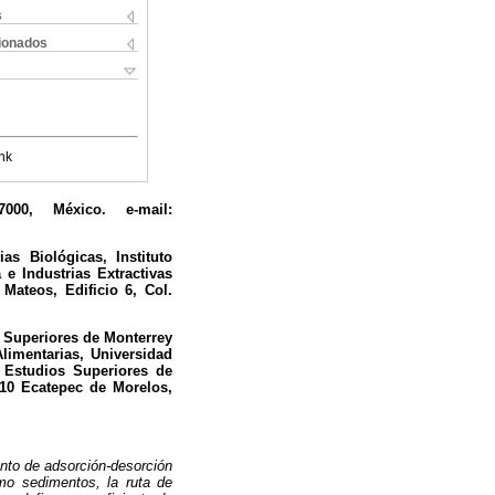
s
cionados
nk
000, México. e-mail:
as Biológicas, Instituto
e Industrias Extractivas
Mateos, Edificio 6, Col.
s Superiores de Monterrey
Alimentarias, Universidad
e Estudios Superiores de
210 Ecatepec de Morelos,
ento de adsorción-desorción
mo sedimentos, la ruta de