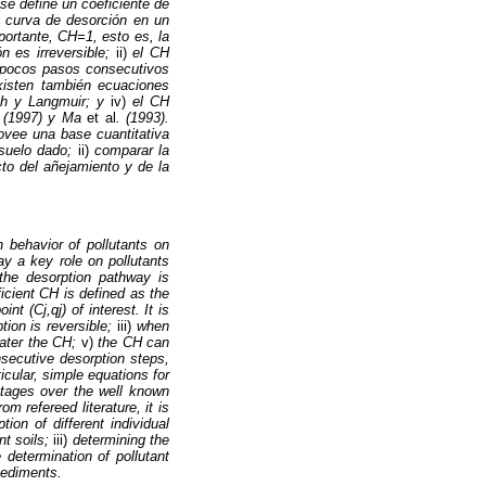
se define un coeficiente de
a curva de desorción en un
ortante, CH=1, esto es, la
n es irreversible;
ii)
el CH
s pocos pasos consecutivos
isten también ecuaciones
ich y Langmuir; y
iv)
el CH
r (1997) y Ma
et al
. (1993).
rovee una base cuantitativa
 suelo dado;
ii)
comparar la
to del añejamiento y de la
n behavior of pollutants on
ay a key role on pollutants
 the desorption pathway is
icient CH is defined as the
nt (Cj,qj) of interest. It is
ption is reversible;
iii)
when
eater the CH;
v)
the CH can
nsecutive desorption steps,
ticular, simple equations for
ages over the well known
m refereed literature, it is
tion of different individual
nt soils;
iii)
determining the
e determination of pollutant
 sediments.