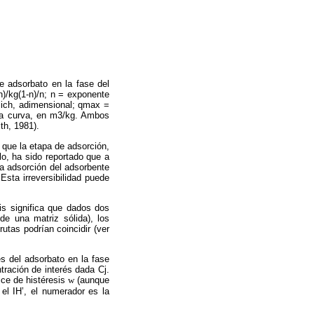
e adsorbato en la fase del
n)/kg(1-n)/n; n = exponente
dlich, adimensional; qmax =
 la curva, en m3/kg. Ambos
th, 1981).
 que la etapa de adsorción,
lo, ha sido reportado que a
la adsorción del adsorbente
Esta irreversibilidad puede
sis significa que dados dos
e una matriz sólida), los
utas podrían coincidir (ver
s del adsorbato en la fase
tración de interés dada Cj.
ice de histéresis
w
(aunque
el IH’, el numerador es la