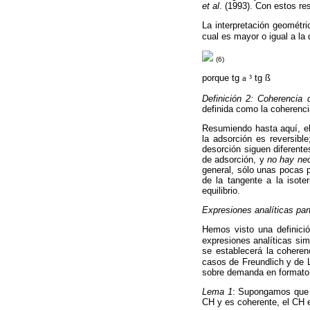
et al
. (1993). Con estos re
La interpretación geométr
cual es mayor o igual a la 
(6)
porque tg
a
³
tg ß
Definición 2: Coherencia d
definida como la coherencia
Resumiendo hasta aquí, el 
la adsorción es reversible
desorción siguen diferent
de adsorción, y
no hay ne
general, sólo unas pocas p
de la tangente a la isot
equilibrio.
Expresiones analíticas part
Hemos visto una definici
expresiones analíticas sim
se establecerá la coheren
casos de Freundlich y de 
sobre demanda en formato 
Lema 1
: Supongamos que a
CH y es coherente, el CH e