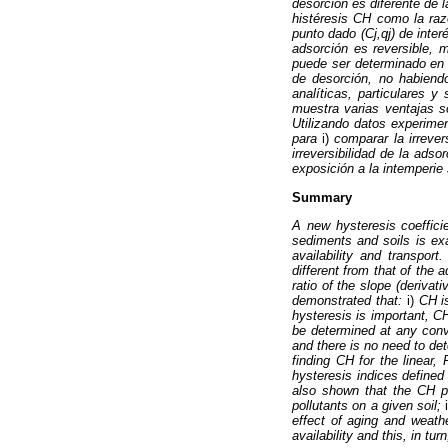
desorción es diferente de 
histéresis CH como la raz
punto dado (Cj,qj) de inte
adsorción es reversible, 
puede ser determinado en 
de desorción, no habiend
analíticas, particulares 
muestra varias ventajas s
Utilizando datos experimen
para
i)
comparar la irrever
irreversibilidad de la ads
exposición a la intemperie s
Summary
A new hysteresis coefficie
sediments and soils is exa
availability and transpor
different from that of the
ratio of the slope (derivati
demonstrated that:
i)
CH is
hysteresis is important, 
be determined at any conve
and there is no need to det
finding CH for the linear
hysteresis indices defin
also shown that the CH pr
pollutants on a given soil;
effect of aging and weather
availability and this, in tu