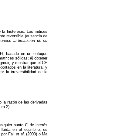
la histéresis. Los índices
te reversible (ausencia de
anece la limitación de su
 CH, basado en un enfoque
matrices sólidas;
ii)
obtener
ngmuir, y mostrar que el CH
ortados en la literatura; y
r la irreversibilidad de la
o la razón de las derivadas
ura 2).
lquier punto Cj de interés
luída en el equilibrio, es
 por Fall
et al
. (2000) o Ma